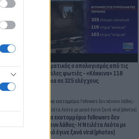
οικίδια! Οι
 στις
τικών ειδών
Δραματικός ο απολογισμός από τις
μεγάλες φωτιές - «Κόκκινα» 118
κτίρια σε 325 ελέγχους
Δέκα εκατομμύρια followers δεν
κάνουν λάθος- Η Ντιλέτα Λεότα με
μαγιό έγινε ξανά viral (photos)