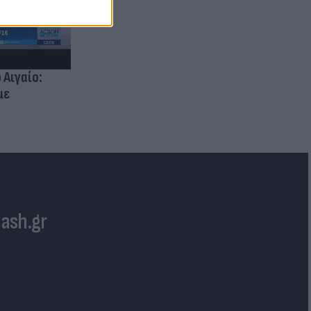
 Αιγαίο:
με
lash.gr