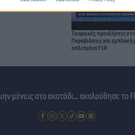
Τουρκικές προκλήσεις στο
Παραβιάσεις και εμπλοκή 
οπλισμένα F16
 μην μένεις στο σκοτάδι... ακολούθησε το F