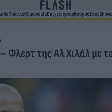
λάδα
Πολιτική
Οικονομία
Επιχειρήσεις
Κόσμος
Σπορ
Showb
ν
 Φλερτ της Αλ Χιλάλ με το