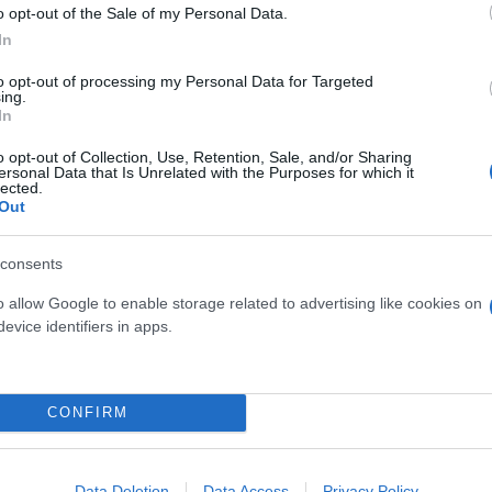
o opt-out of the Sale of my Personal Data.
In
ός στην παρουσίαση του
Και οι μαϊμούδες έχουν κατ
to opt-out of processing my Personal Data for Targeted
άδες κόσμου στο γήπεδο
επιστήμονες ρίχνουν φως
ing.
σπόρ (video)
"φιλίες" μεταξύ διαφορε
In
o opt-out of Collection, Use, Retention, Sale, and/or Sharing
ersonal Data that Is Unrelated with the Purposes for which it
lected.
Out
consents
o allow Google to enable storage related to advertising like cookies on
evice identifiers in apps.
τίνια: 3,5 φορές
CONFIRM
 ο κίνδυνος σοβαρής
ς κάκωσης
Data Deletion
Data Access
Privacy Policy