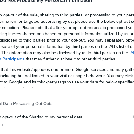
Do Not Process My Personal Information
to opt-out of the sale, sharing to third parties, or processing of your per
formation for targeted advertising by us, please use the below opt-out s
κάει - «Χρυσό» ρεκόρ απ' την ομάδα του Ζεσούς
r selection. Please note that after your opt-out request is processed y
eing interest-based ads based on personal information utilized by us or
disclosed to third parties prior to your opt-out. You may separately opt-
losure of your personal information by third parties on the IAB’s list of
. This information may also be disclosed by us to third parties on the
IA
Participants
that may further disclose it to other third parties.
Ζινεντίν Ζιντάν
 that this website/app uses one or more Google services and may gath
including but not limited to your visit or usage behaviour. You may click 
 to Google and its third-party tags to use your data for below specifi
ogle consent section.
l Data Processing Opt Outs
o opt-out of the Sharing of my personal data.
In