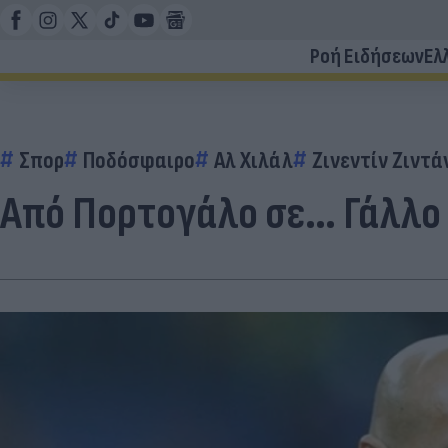
Ροή Ειδήσεων
Ελ
Σπορ
Ποδόσφαιρο
Αλ Χιλάλ
Ζινεντίν Ζιντά
Από Πορτογάλο σε… Γάλλο –