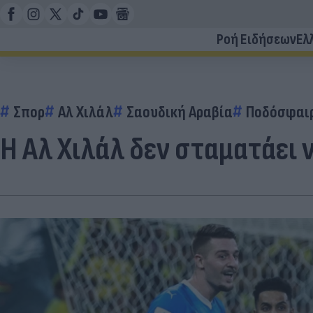
Ροή Ειδήσεων
Ελ
Σπορ
Αλ Χιλάλ
Σαουδική Αραβία
Ποδόσφαι
Η Αλ Χιλάλ δεν σταματάει ν