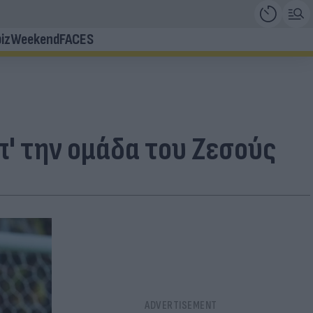
iz
Weekend
FACES
π' την ομάδα του Ζεσούς