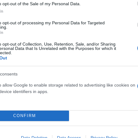
o opt-out of the Sale of my Personal Data.
In
to opt-out of processing my Personal Data for Targeted
ing.
In
o opt-out of Collection, Use, Retention, Sale, and/or Sharing
ersonal Data that Is Unrelated with the Purposes for which it
lected.
Out
consents
o allow Google to enable storage related to advertising like cookies on
evice identifiers in apps.
CONFIRM
Data Deletion
Data Access
Privacy Policy