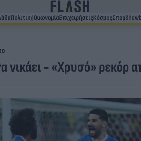
λάδα
Πολιτική
Οικονομία
Επιχειρήσεις
Κόσμος
Σπορ
Showb
ρο
α νικάει - «Χρυσό» ρεκόρ α