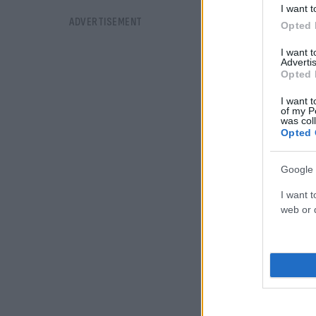
I want t
Opted 
I want 
Advertis
Opted 
I want t
of my P
was col
Opted 
Google 
I want t
web or d