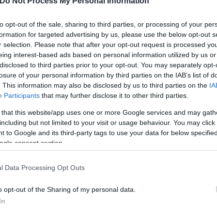
Do Not Process My Personal Information
to opt-out of the sale, sharing to third parties, or processing of your per
formation for targeted advertising by us, please use the below opt-out s
r selection. Please note that after your opt-out request is processed y
eing interest-based ads based on personal information utilized by us or
disclosed to third parties prior to your opt-out. You may separately opt-
losure of your personal information by third parties on the IAB’s list of
. This information may also be disclosed by us to third parties on the
IA
Participants
that may further disclose it to other third parties.
 that this website/app uses one or more Google services and may gath
αιχνίδι, στο Ριάντ, με σκορ 2-0 και ταξίδεψε στην 
including but not limited to your visit or usage behaviour. You may click 
ι ο Μάλκομ στο 90+5' κατέστησαν εύκολο το έργο τη
 to Google and its third-party tags to use your data for below specifi
ogle consent section.
θεί αντιμέτωπη με την Αλ Αΐν.
l Data Processing Opt Outs
o opt-out of the Sharing of my personal data.
In