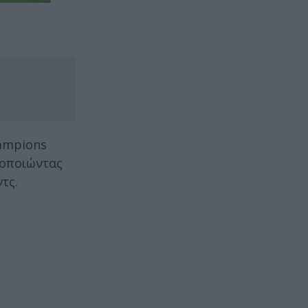
hampions
τοποιώντας
τς.