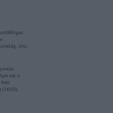
πρωτάθλημα
ν
νταλάχ, στις
χνικού
όμα και ο
 Καπ,
(16/03).