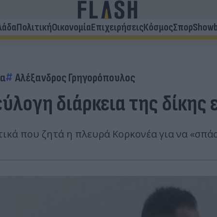
λάδα
Πολιτική
Οικονομία
Επιχειρήσεις
Κόσμος
Σπορ
Showb
ια
Αλέξανδρος Γρηγορόπουλος
εύλογη διάρκεια της δίκης 
ικά που ζητά η πλευρά Κορκονέα για να «σπάσ