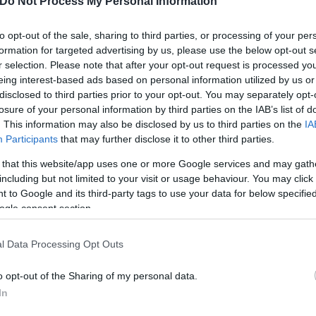
ονέα είναι η μοναδική υπόθεση στα ελληνικά ποινικ
Do Not Process My Personal Information
ύμενο να φυλακίζεται και να αποφυλακίζεται λόγω
to opt-out of the sale, sharing to third parties, or processing of your per
δικαστηρίων που του αναγνωρίζουν το ελαφρυντικό
formation for targeted advertising by us, please use the below opt-out s
r selection. Please note that after your opt-out request is processed y
eing interest-based ads based on personal information utilized by us or
disclosed to third parties prior to your opt-out. You may separately opt-
losure of your personal information by third parties on the IAB’s list of
. This information may also be disclosed by us to third parties on the
IA
Participants
that may further disclose it to other third parties.
 that this website/app uses one or more Google services and may gath
including but not limited to your visit or usage behaviour. You may click 
 to Google and its third-party tags to use your data for below specifi
ogle consent section.
l Data Processing Opt Outs
o opt-out of the Sharing of my personal data.
In
για κανέναν άνθρωπο σε ευρωπαϊκή δημοκρατία, γι' 