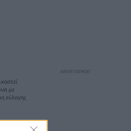
ικαστεί
ωνα με
μη εύλογης
ονίζει και