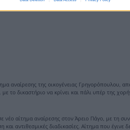
ίτημα αναίρεσης της οικογένειας Γρηγορόπουλου, α
, με το δικαστήριο να κρίνει και πάλι υπέρ της χορ
ε νέο αίτημα αναίρεσης στον Άρειο Πάγο, με τη συν
και αντιθεσμικές διαδικασίες. Αίτημα που έγινε δε