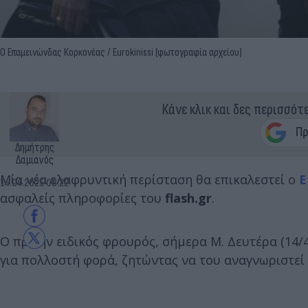
Ο Επαμεινώνδας Κορκονέας / Eurokinissi (φωτογραφία αρχείου)
Κάνε κλικ και δες περισσότ
Δημήτρης
Δαμιανός
Μία νέα ελαφρυντική περίσταση θα επικαλεστεί ο
Ε
14.04.2025 08:22
ασφαλείς πληροφορίες του
flash.gr
.
Ο πρώην ειδικός φρουρός, σήμερα Μ. Δευτέρα (14/
για πολλοστή φορά, ζητώντας να του αναγνωριστεί