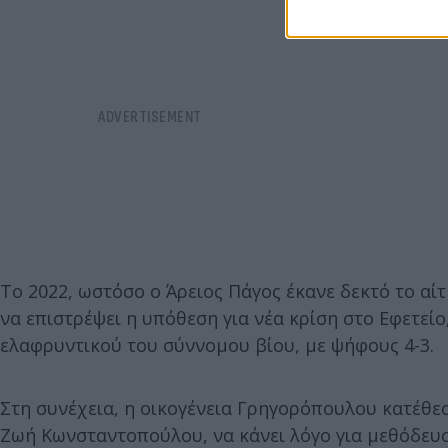
Το 2022, ωστόσο ο Άρειος Πάγος έκανε δεκτό το α
να επιστρέψει η υπόθεση για νέα κρίση στο Εφετείο
ελαφρυντικού του σύννομου βίου, με ψήφους 4-3.
Στη συνέχεια, η οικογένεια Γρηγορόπουλου κατέθεσ
Ζωή Κωνσταντοπούλου, να κάνει λόγο για μεθόδευση 