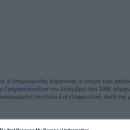
ρα, ο Επαμεινώνδας Κορκονέας, ο οποίος έχει καταδ
ου Γρηγορόπουλου
τον Δεκέμβριο του 2008, σύμφ
αναγνωριστεί επιπλέον ένα ελαφρυντικό, αυτό της 
σω Πανταζή, «ένα κράτος δικαίου οφείλει να σωφρ