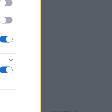
της μη
ούμενος επί
ου
υ 2008, με
τό Ορκωτό
 Ορκωτό
μου βίου,
 το 2019.