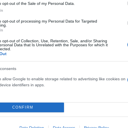
ικαστήριο να του αναγνωριστεί και το ελαφρυντικό 
o opt-out of the Sale of my Personal Data.
του και μετά, γιατί δεν είναι δυνατόν ένας κατηγορ
In
ική διαδικασία, χωρίς οριστική ποινή χωρίς δική τ
to opt-out of processing my Personal Data for Targeted
ing.
ί αυτή η ελαφρυντική περίσταση».
In
o opt-out of Collection, Use, Retention, Sale, and/or Sharing
ersonal Data that Is Unrelated with the Purposes for which it
lected.
Out
υνταράξει την ελληνική κοινωνία τον Δεκέμβριο το
consents
ρξη πρωτόδικα, τον Οκτώβριο του 2010, από το Μικ
α λόγους ασφαλείας.
o allow Google to enable storage related to advertising like cookies on
evice identifiers in apps.
κά για ανθρωποκτονία από πρόθεση, αλλά το Μικτό
υ πρότερου έντιμου βίου (ή ελαφρυντικό του σύννο
CONFIRM
ινή 13 ετών, με τον Ε. Κορκονέα να αποφυλακίζεται
Data Deletion
Data Access
Privacy Policy