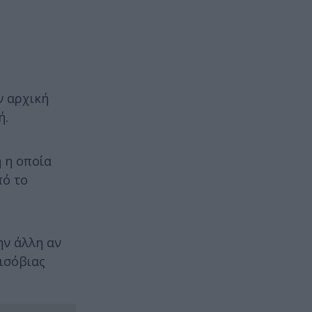
ν αρχική
ή.
η η οποία
πό το
ην άλλη αν
 ισόβιας