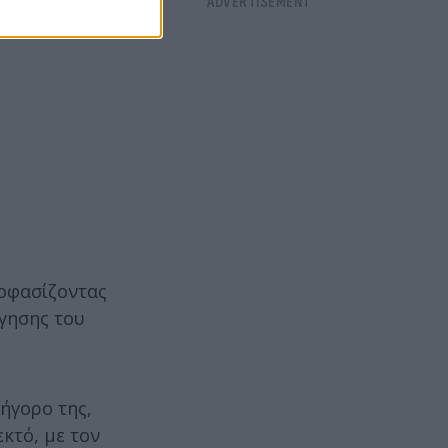
ποφασίζοντας
ήγησης του
ήγορο της,
κτό, με τον