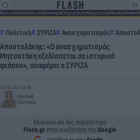
ιδήσεων
Ελλάδα
Πολιτική
Οικονομία
Επιχειρήσεις
Κόσμος
Σπορ
Showbiz
Weekend
Πολιτική
ΣΥΡΙΖΑ
Ανασχηματισμός
Αποστο
Αποστολάκης: «Ο ανασχηματισμός
Μητσοτάκη εξελίσσεται σε ιστορικό
φιάσκο», αναφέρει ο ΣΥΡΙΖΑ
31.08.2021 14:56
Αγγελική
Γιαννακού
Κάνε κλικ και δες περισσότερο
Flash.gr
στην αναζήτηση της
Google