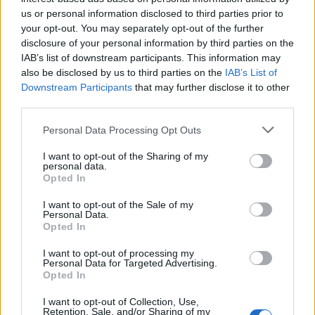
us or personal information disclosed to third parties prior to
Αποστολάκης: Δεν αποδέχομαι την πρόταση
your opt-out. You may separately opt-out of the further
Μητσοτάκη
disclosure of your personal information by third parties on the
IAB’s list of downstream participants. This information may
Οργή ΣΥΡΙΖΑ για Αποστολάκη: «Η ιστορία δε
also be disclosed by us to third parties on the
IAB’s List of
λυπήθηκε τους αποστάτες»
Downstream Participants
that may further disclose it to other
third parties.
Please note that this website/app uses one or more Google
Personal Data Processing Opt Outs
services and may gather and store information including but
not limited to your visit or usage behaviour. You may click to
I want to opt-out of the Sharing of my
personal data.
grant or deny consent to Google and its third-party tags to
Opted In
use your data for below specified purposes in below Google
consent section.
I want to opt-out of the Sale of my
Personal Data.
Opted In
I want to opt-out of processing my
Personal Data for Targeted Advertising.
Opted In
I want to opt-out of Collection, Use,
Retention, Sale, and/or Sharing of my