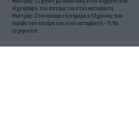
Μυστράς: 11 μήνες με αναστολή στον 55χρονο που
είχε κρύψει τον πατέρα του στον καταψύκτη
Μυστράς: Στον ανακριτή σήμερα ο 55χρονος που
έκρυβε τον πατέρα του στον καταψύκτη - Τι θα
ισχυριστεί