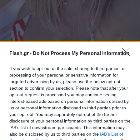
Flash.gr -
Do Not Process My Personal Information
If you wish to opt-out of the sale, sharing to third parties, or
processing of your personal or sensitive information for
targeted advertising by us, please use the below opt-out
section to confirm your selection. Please note that after your
φωτογραφία Instagram
opt-out request is processed you may continue seeing
interest-based ads based on personal information utilized by
us or personal information disclosed to third parties prior to
Μεγάλη ευγνωμοσύνη
your opt-out. You may separately opt-out of the further
disclosure of your personal information by third parties on the
Η Κωνσταντινίδη είχε αποκαλύψει πως έμεινε
IAB’s list of downstream participants. This information may
έγκυος με δωρητή σπέρματος και ήθελε να
also be disclosed by us to third parties on the
IAB’s List of