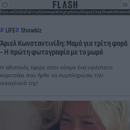
ιδήσεων
Ελλάδα
Πολιτική
Οικονομία
Επιχειρήσεις
Κόσμος
Σπορ
Showbiz
Weekend
LIFE
Showbiz
Άριελ Κωνσταντινίδη: Μαμά για τρίτη φορά
- Η πρώτη φωτογραφία με το μωρό
Η ηθοποιός έφερε στον κόσμο ένα υγιέστατο
κοριτσάκι που ήρθε να συμπληρώσει την
οικογένειά της!