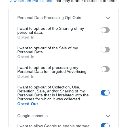
ευχαριστήσει αυτόν τον άγνωστο άνδρα για το
Downstream Participants
that may further disclose it to other
third parties.
δώρο που της έκανε: «Ο ρόλος του μπαμπά είναι
της μεγαλύτερης αγκαλιάς, της μεγαλύτερης
Please note that this website/app uses one or more Google
Personal Data Processing Opt Outs
services and may gather and store information including but
προστασίας. Νιώθω ωραία έτσι. Είναι ευχάριστο. Εξ’
not limited to your visit or usage behaviour. You may click to
I want to opt-out of the Sharing of my
αρχής είχα τόση συγκίνηση γι’ αυτόν τον άνθρωπο,
personal data.
grant or deny consent to Google and its third-party tags to
Opted In
που έγινε δωρητής σπέρματος, που δεν τον ξέρω,
use your data for below specified purposes in below Google
γιατί χάρη σε αυτόν υλοποιείται αυτό που ήθελα
consent section.
I want to opt-out of the Sale of my
Personal Data.
τόσο πολύ. Έκανα πολλή δουλειά στο να βγάλω όλα
Opted In
τα εμπόδια».
I want to opt-out of processing my
Personal Data for Targeted Advertising.
Opted In
I want to opt-out of Collection, Use,
Retention, Sale, and/or Sharing of my
Personal Data that Is Unrelated with the
Purposes for which it was collected.
Opted Out
Google consents
I want to allow Google to enable storage