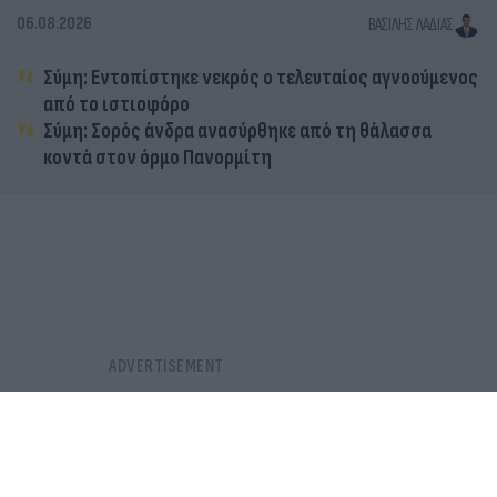
06.08.2026
ΒΑΣΊΛΗΣ ΛΑΔΙΆΣ
Σύμη: Εντοπίστηκε νεκρός ο τελευταίος αγνοούμενος
από το ιστιοφόρο
Σύμη: Σορός άνδρα ανασύρθηκε από τη θάλασσα
κοντά στον όρμο Πανορμίτη