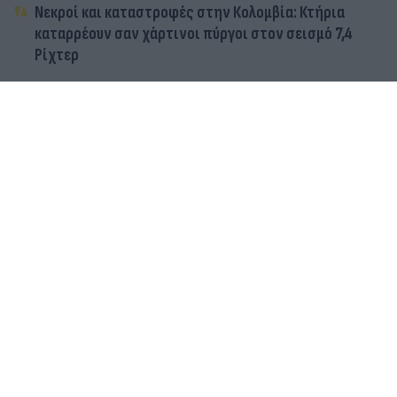
Νεκροί και καταστροφές στην Κολομβία: Κτήρια
καταρρέουν σαν χάρτινοι πύργοι στον σεισμό 7,4
Ρίχτερ