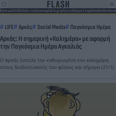
ιδήσεων
Ελλάδα
Πολιτική
Οικονομία
Επιχειρήσεις
Κόσμος
Σπορ
Showbiz
Weekend
LIFE
Αρκάς
Social Media
Παγκόσμια Ημέρα
Αρκάς: Η σημερινή «Καλημέρα» με αφορμή
την Παγκόσμια Ημέρα Αγκαλιάς
Ο Αρκάς έστειλε την καθιερωμένη του καλημέρα
στους διαδικτυακούς του φίλους και σήμερα (21/1)