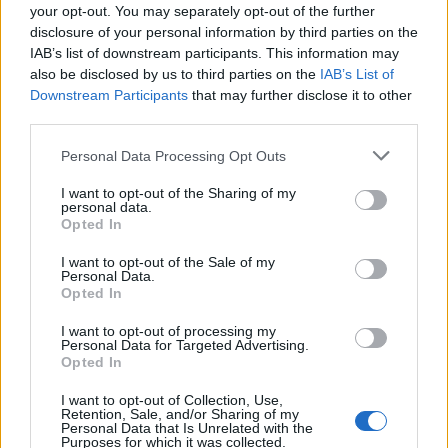
your opt-out. You may separately opt-out of the further
disclosure of your personal information by third parties on the
IAB’s list of downstream participants. This information may
also be disclosed by us to third parties on the
IAB’s List of
Downstream Participants
that may further disclose it to other
third parties.
Please note that this website/app uses one or more Google
Personal Data Processing Opt Outs
services and may gather and store information including but
Έτσι θέλοντας να μας θυμίσει την αξία της
not limited to your visit or usage behaviour. You may click to
I want to opt-out of the Sharing of my
personal data.
grant or deny consent to Google and its third-party tags to
αγκαλιάς, ο Αρκάς στο σημερινό του σκίτσο
Opted In
use your data for below specified purposes in below Google
επιλέγει για πρωταγωνιστή τον αγαπημένο
consent section.
I want to opt-out of the Sale of my
Θανασάκη, ο οποίος φαίνεται να αγκαλιάζει σφιχτά
Personal Data.
Opted In
το φίλο του!
I want to opt-out of processing my
Personal Data for Targeted Advertising.
Δείτε το σημερινό σκίτσο:
Opted In
I want to opt-out of Collection, Use,
Retention, Sale, and/or Sharing of my
Personal Data that Is Unrelated with the
Purposes for which it was collected.