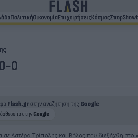
λάδα
Πολιτική
Οικονομία
Επιχειρήσεις
Κόσμος
Σπορ
Showb
ης
 0-0
ερο
Flash.gr
στην αναζήτηση της
Google
σα σε Αστέρα Τρίπολης και Βόλος που διεξήχθη στο