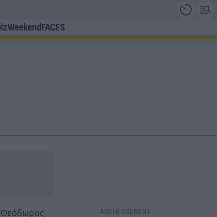
iz
Weekend
FACES
 «Θεόδωρος