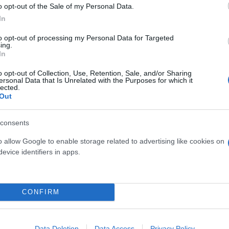
o opt-out of the Sale of my Personal Data.
In
to opt-out of processing my Personal Data for Targeted
ing.
In
o opt-out of Collection, Use, Retention, Sale, and/or Sharing
ersonal Data that Is Unrelated with the Purposes for which it
lected.
Out
consents
Αστέρας Τρίπολης
o allow Google to enable storage related to advertising like cookies on
evice identifiers in apps.
CONFIRM
Data Deletion
Data Access
Privacy Policy