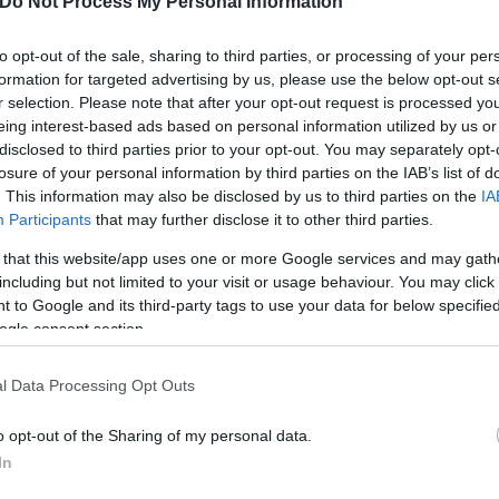
Do Not Process My Personal Information
to opt-out of the sale, sharing to third parties, or processing of your per
formation for targeted advertising by us, please use the below opt-out s
ο ικανοποιημένο τον Βόλο που διατηρείται και άνε
r selection. Please note that after your opt-out request is processed y
δαφος.
eing interest-based ads based on personal information utilized by us or
disclosed to third parties prior to your opt-out. You may separately opt-
losure of your personal information by third parties on the IAB’s list of
. This information may also be disclosed by us to third parties on the
IA
Participants
that may further disclose it to other third parties.
ουλος, Τζουκάνοβιτς, Καστάνιο, Καρμόνα, Τασουλ
 that this website/app uses one or more Google services and may gath
including but not limited to your visit or usage behaviour. You may click 
’ Γκαρντάβσκι), Τιλίκα (87’ Μπερτόγλιο), Μπενίτο (4
 to Google and its third-party tags to use your data for below specifi
ogle consent section.
l Data Processing Opt Outs
 Σιέλης, Εσκοβάλ, Μεταξάς (67’ Πίρινεν), Μπαριέντο
γκοβιτς.
o opt-out of the Sharing of my personal data.
In
ερο
Flash.gr
στην αναζήτηση της
Google