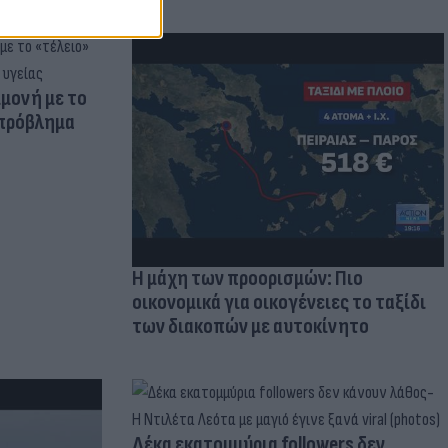
μμονή με το
 πρόβλημα
Η μάχη των προορισμών: Πιο
οικονομικά για οικογένειες το ταξίδι
των διακοπών με αυτοκίνητο
Δέκα εκατομμύρια followers δεν