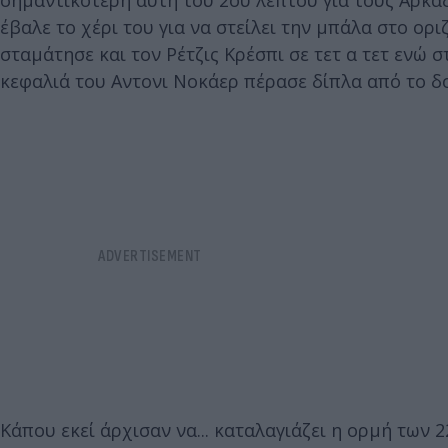
σημαντικότερη αυτή του 2ου λεπτού για τους Αρκάδ
έβαλε το χέρι του για να στείλει την μπάλα στο ορ
σταμάτησε και τον Ρέτζις Κρέσπι σε τετ α τετ ενώ 
κεφαλιά του Αντονι Νοκάερ πέρασε δίπλα από το δ
Κάπου εκεί άρχισαν να... καταλαγιάζει η ορμή των 