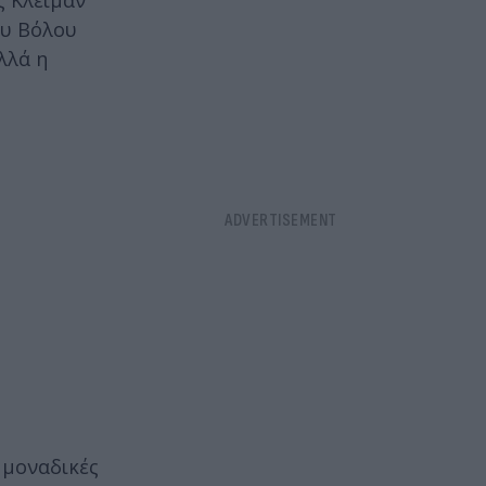
ς Κλέιμαν
ου Βόλου
λλά η
 μοναδικές