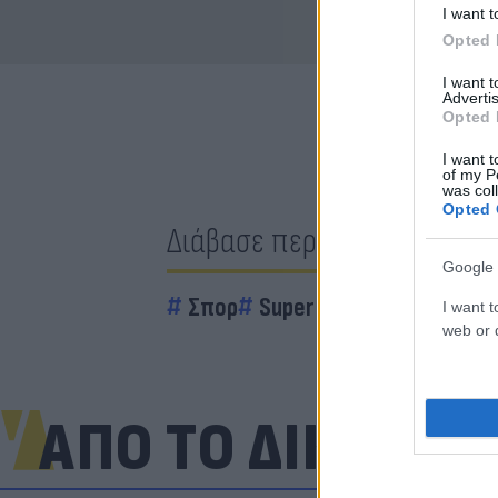
I want t
Opted 
I want 
Advertis
Opted 
I want t
of my P
was col
Opted 
Διάβασε περισσότερα
Google 
Σπορ
Super League 1
Βόλος
I want t
web or d
ΑΠΟ ΤΟ ΔΙΚΤΥΟ