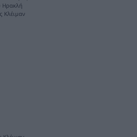
υ Ηρακλή
ς Κλέιμαν