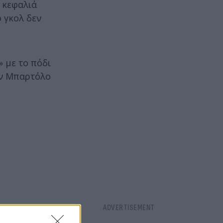
η κεφαλιά
ο γκολ δεν
» με το πόδι
άν Μπαρτόλο