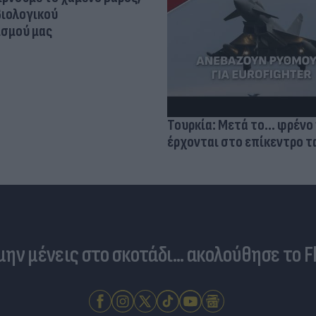
βιολογικού
σμού μας
Τουρκία: Μετά το... φρένο 
έρχονται στο επίκεντρο τα
 μην μένεις στο σκοτάδι... ακολούθησε το F