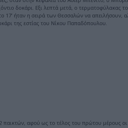
ες, όταν στην κεφαλιά του Ασιερ Μπενίτο, ο Μπόρι
ιζόντιο δοκάρι. Εξι λεπτά μετά, ο τερματοφύλακας τ
στο 17’ ήταν η σειρά των Θεσσαλών να απειλήσουν, α
οκάρι της εστίας του Νίκου Παπαδόπουλου.
22 παικτών, αφού ως το τέλος του πρώτου μέρους οι