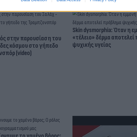
Skin dysmorphia: Όταν η ε
«τέλειο» δέρμα αποτελεί
ός στην παρουσίαση του
ψυχικής υγείας
άδες κόσμου στο γήπεδο
σπόρ (video)
ίρνουμε το χαμένο βάρος;