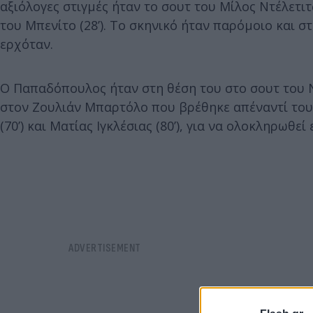
αξιόλογες στιγμές ήταν το σουτ του Μίλος Ντέλετι
του Μπενίτο (28’). Το σκηνικό ήταν παρόμοιο και σ
ερχόταν.
Ο Παπαδόπουλος ήταν στη θέση του στο σουτ του Νοκ
στον Ζουλιάν Μπαρτόλο που βρέθηκε απέναντί του
(70’) και Ματίας Ιγκλέσιας (80’), για να ολοκληρωθε