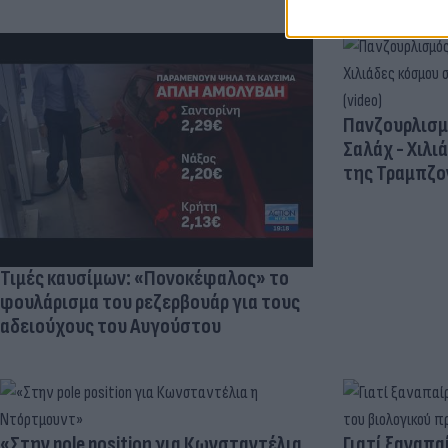
Πανζουρλισμ
Σαλάχ - Χιλι
της Τραμπζον
Τιμές καυσίμων: «Πονοκέφαλος» το
φουλάρισμα του ρεζερβουάρ για τους
αδειούχους του Αυγούστου
«Στην pole position για Κωνσταντέλια
Γιατί ξαναπα