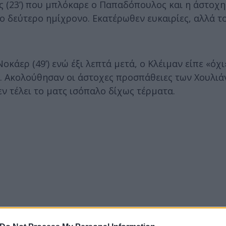
τς (23’) που μπλόκαρε ο Παπαδόπουλος και η άστοχ
το δεύτερο ημίχρονο. Εκατέρωθεν ευκαιρίες, αλλά τ
άερ (49’) ενώ έξι λεπτά μετά, ο Κλέιμαν είπε «όχι
. Ακολούθησαν οι άστοχες προσπάθειες των Χουλι
ί εν τέλει το ματς ισόπαλο δίχως τέρματα.