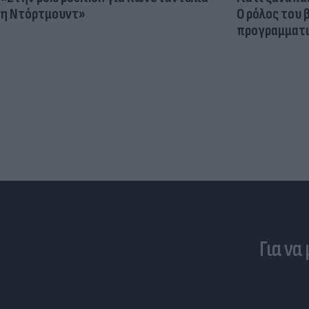
η Ντόρτμουντ»
Ο ρόλος του 
προγραμματι
Για να