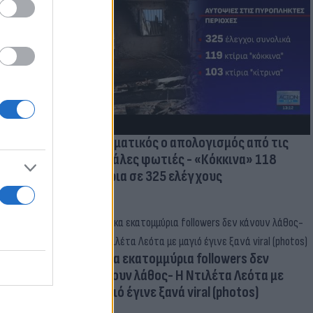
οικίδια! Οι
 στις
τικών ειδών
Δραματικός ο απολογισμός από τις
μεγάλες φωτιές - «Κόκκινα» 118
κτίρια σε 325 ελέγχους
Δέκα εκατομμύρια followers δεν
κάνουν λάθος- Η Ντιλέτα Λεότα με
μαγιό έγινε ξανά viral (photos)