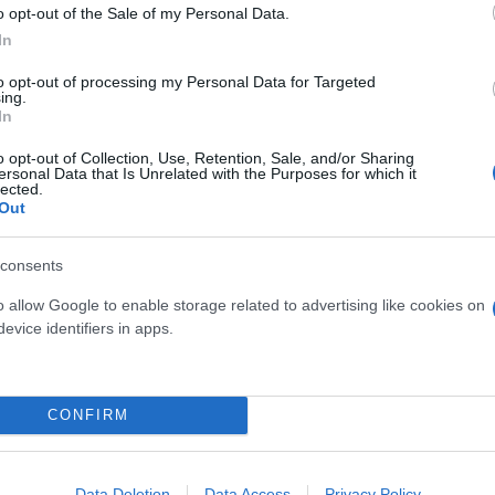
o opt-out of the Sale of my Personal Data.
In
ός στην παρουσίαση του
Και οι μαϊμούδες έχουν κατ
άδες κόσμου στο γήπεδο
επιστήμονες ρίχνουν φως
to opt-out of processing my Personal Data for Targeted
ing.
σπόρ (video)
"φιλίες" μεταξύ διαφορε
In
o opt-out of Collection, Use, Retention, Sale, and/or Sharing
ersonal Data that Is Unrelated with the Purposes for which it
lected.
Out
consents
o allow Google to enable storage related to advertising like cookies on
evice identifiers in apps.
τίνια: 3,5 φορές
CONFIRM
 ο κίνδυνος σοβαρής
ς κάκωσης
Data Deletion
Data Access
Privacy Policy