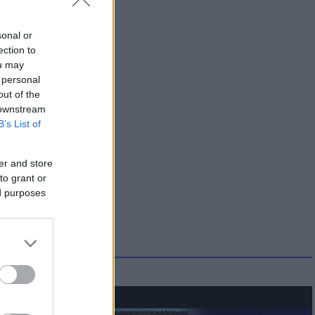
sonal or
ection to
ou may
 personal
out of the
 downstream
B’s List of
er and store
to grant or
ed purposes