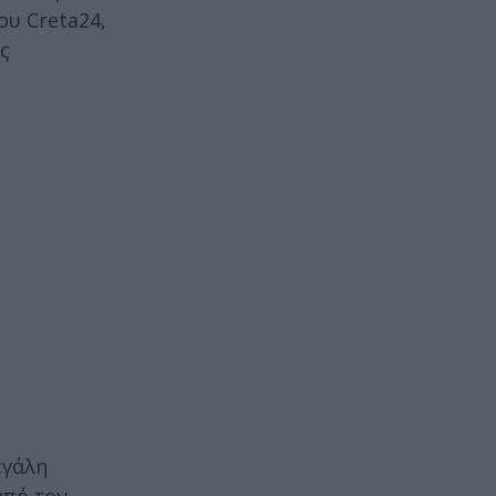
ου Creta24,
ς
εγάλη