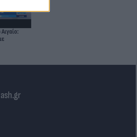
 Αιγαίο:
με
lash.gr