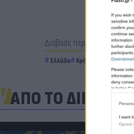
Flash.gr -
If you wish 
sensitive in
confirm you
continue se
Διάβασε περισσότερα
information 
further disc
participants
Ελλάδα
Κρήτη
εμβόλιο
As
Downstream 
Please note
information 
deny consent
in below Go
ΑΠΟ ΤΟ ΔΙΚΤΥΟ
Persona
I want t
Opted 