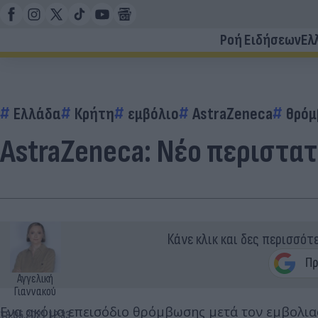
Ροή Ειδήσεων
Ελ
Ελλάδα
Κρήτη
εμβόλιο
AstraZeneca
θρό
AstraZeneca: Νέο περιστατ
Κάνε κλικ και δες περισσότ
Αγγελική
Γιαννακού
Eνα ακόμα επεισόδιο θρόμβωσης μετά τον εμβολιασ
18.05.2021 12:33