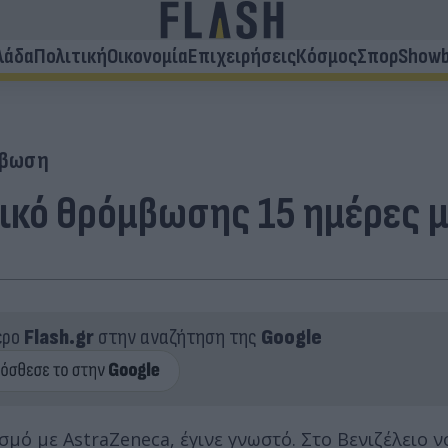
λάδα
Πολιτική
Οικονομία
Επιχειρήσεις
Κόσμος
Σπορ
Showb
μβωση
ικό θρόμβωσης 15 ημέρες μ
ερο
Flash.gr
στην αναζήτηση της
Google
μό με AstraZeneca, έγινε γνωστό. Στο Βενιζέλειο 