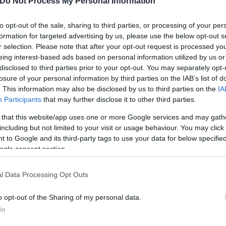
Do Not Process My Personal Information
to opt-out of the sale, sharing to third parties, or processing of your per
formation for targeted advertising by us, please use the below opt-out s
r selection. Please note that after your opt-out request is processed y
eing interest-based ads based on personal information utilized by us or
disclosed to third parties prior to your opt-out. You may separately opt-
losure of your personal information by third parties on the IAB’s list of
. This information may also be disclosed by us to third parties on the
IA
traZeneca
θρόμβωση
Participants
that may further disclose it to other third parties.
 that this website/app uses one or more Google services and may gath
including but not limited to your visit or usage behaviour. You may click 
 to Google and its third-party tags to use your data for below specifi
ogle consent section.
l Data Processing Opt Outs
o opt-out of the Sharing of my personal data.
In