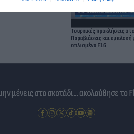
Τουρκικές προκλήσεις στο
Παραβιάσεις και εμπλοκή 
οπλισμένα F16
 μην μένεις στο σκοτάδι... ακολούθησε το F