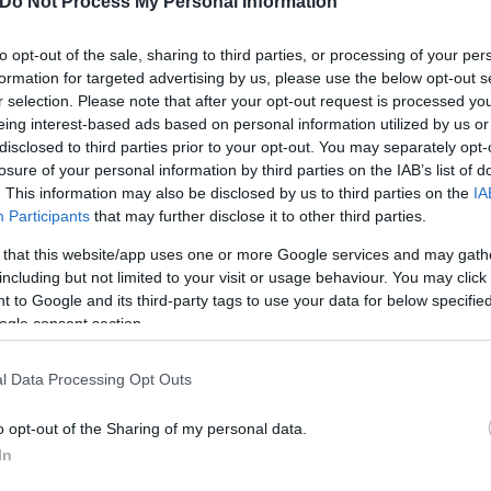
Do Not Process My Personal Information
to opt-out of the sale, sharing to third parties, or processing of your per
ανθρώπους που βρίσκονταν εκείνη την ώρα στο σημ
formation for targeted advertising by us, please use the below opt-out s
r selection. Please note that after your opt-out request is processed y
γράψουν την στιγμή και την αξιέπαινη πρωτοβουλί
eing interest-based ads based on personal information utilized by us or
disclosed to third parties prior to your opt-out. You may separately opt-
losure of your personal information by third parties on the IAB’s list of
. This information may also be disclosed by us to third parties on the
IA
Participants
that may further disclose it to other third parties.
 that this website/app uses one or more Google services and may gath
including but not limited to your visit or usage behaviour. You may click 
 to Google and its third-party tags to use your data for below specifi
ogle consent section.
l Data Processing Opt Outs
o opt-out of the Sharing of my personal data.
In