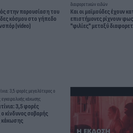
ός στην παρουσίαση του
Και οι μαϊμούδες έχουν κατ
άδες κόσμου στο γήπεδο
επιστήμονες ρίχνουν φως
σπόρ (video)
"φιλίες" μεταξύ διαφορε
τίνια: 3,5 φορές
 ο κίνδυνος σοβαρής
ς κάκωσης