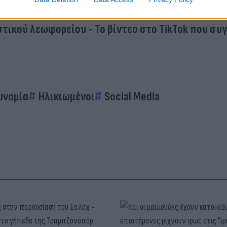
ου Τik Tok
τικού λεωφορείου - Το βίντεο στο TikTok που συ
υνομία
Ηλικιωμένοι
Social Media