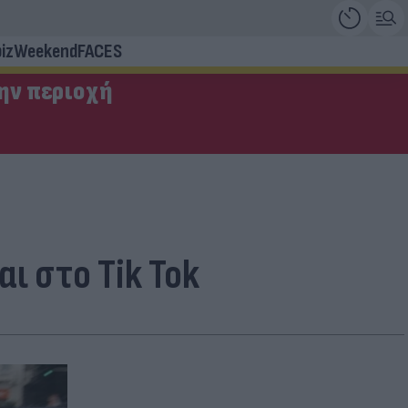
iz
Weekend
FACES
την περιοχή
ι στο Tik Tok