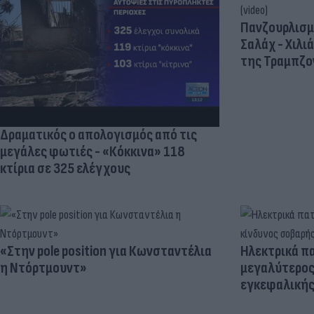
Πανζουρλισμ
Σαλάχ - Χιλι
της Τραμπζον
Δραματικός ο απολογισμός από τις
μεγάλες φωτιές - «Κόκκινα» 118
κτίρια σε 325 ελέγχους
«Στην pole position για Κωνσταντέλια
Ηλεκτρικά πα
η Ντόρτμουντ»
μεγαλύτερος
εγκεφαλική