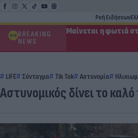
Ροή Ειδήσεων
Ελ
Μαίνεται η φωτιά στ
BREAKING
NEWS
LIFE
Σύνταγμα
Tik Tok
Αστυνομία
Ηλικιωμ
Αστυνομικός δίνει το καλό