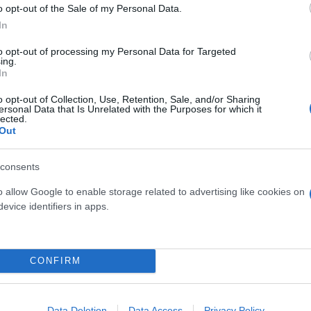
o opt-out of the Sale of my Personal Data.
ε: «Αν υπήρχαν κι άλλοι σαν και εσένα, ίσως να άλ
In
to opt-out of processing my Personal Data for Targeted
ing.
In
 ορισμένων ασυνείδητων οδηγών στο συγκεκριμένο 
κείνοι με θράσος συνεχίζουν να περνούν άρον άρον
o opt-out of Collection, Use, Retention, Sale, and/or Sharing
ersonal Data that Is Unrelated with the Purposes for which it
lected.
Out
ερο
Flash.gr
στην αναζήτηση της
Google
consents
o allow Google to enable storage related to advertising like cookies on
evice identifiers in apps.
CONFIRM
Data Deletion
Data Access
Privacy Policy