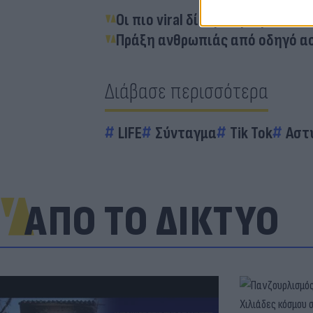
Οι πιο viral δίδυμες γιαγιάδες τ
Πράξη ανθρωπιάς από οδηγό ασ
Διάβασε περισσότερα
LIFE
Σύνταγμα
Tik Tok
Αστ
ΑΠΟ ΤΟ ΔΙΚΤΥΟ