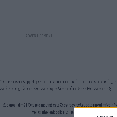
Όταν αντιλήφθηκε το περιστατικό ο αστυνομικός, έπ
διάβαση, ώστε να διασφαλίσει ότι δεν θα διατρέξει
@panos_dim21
Ότι πιο moving εχω ζήσει τον τελευταιο μήνα!
#fyp
#f
#ellas
#hellenicpolice
♬ πρωτότυπος ήχος – Panos D