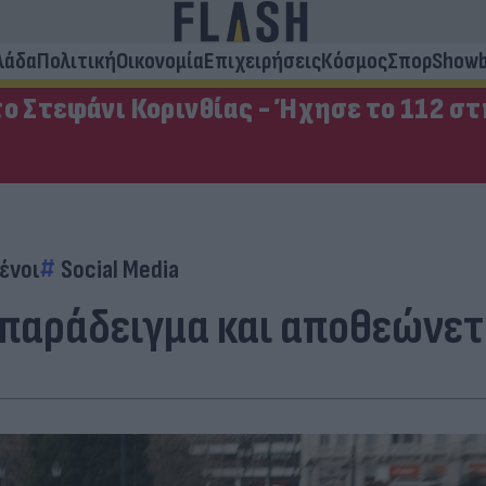
λάδα
Πολιτική
Οικονομία
Επιχειρήσεις
Κόσμος
Σπορ
Showb
ο Στεφάνι Κορινθίας - Ήχησε το 112 σ
ένοι
Social Media
 παράδειγμα και αποθεώνετα