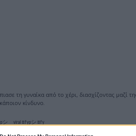
ιασε τη γυναίκα από το χέρι, διασχίζοντας μαζί τη
 κάποιον κίνδυνο.
ypシ゚viral
#fypシ
#fy
imakis