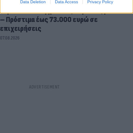
Data Deletion
Data Access
Privacy Policy
Σαρωτικοί έλεγχοι στις παραλίες με drones
– Πρόστιμα έως 73.000 ευρώ σε
επιχειρήσεις
07.08.2026