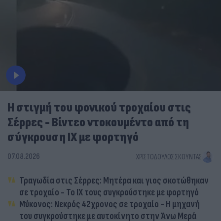
Η στιγμή του φονικού τροχαίου στις
Σέρρες - Βίντεο ντοκουμέντο από τη
σύγκρουση ΙΧ με φορτηγό
07.08.2026
ΧΡΙΣΤΌΔΟΥΛΟΣ ΣΚΟΎΝΤΑΣ
Τραγωδία στις Σέρρες: Μητέρα και γιος σκοτώθηκαν
σε τροχαίο - Το ΙΧ τους συγκρούστηκε με φορτηγό
Μύκονος: Νεκρός 42χρονος σε τροχαίο - Η μηχανή
του συγκρούστηκε με αυτοκίνητο στην Άνω Μερά