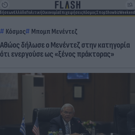
ιδήσεων
Ελλάδα
Πολιτική
Οικονομία
Επιχειρήσεις
Κόσμος
Σπορ
Showbiz
Weekend
Κόσμος
Μπομπ Μενέντεζ
Αθώος δήλωσε ο Μενέντεζ στην κατηγορία
ότι ενεργούσε ως «ξένος πράκτορας»