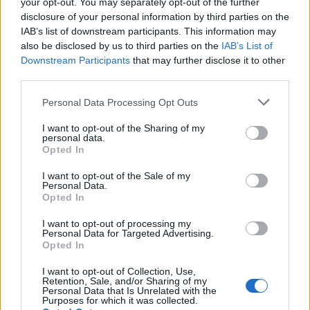
your opt-out. You may separately opt-out of the further
disclosure of your personal information by third parties on the
IAB’s list of downstream participants. This information may
also be disclosed by us to third parties on the
IAB’s List of
Downstream Participants
that may further disclose it to other
third parties.
Please note that this website/app uses one or more Google
Personal Data Processing Opt Outs
services and may gather and store information including but
not limited to your visit or usage behaviour. You may click to
I want to opt-out of the Sharing of my
personal data.
grant or deny consent to Google and its third-party tags to
Opted In
use your data for below specified purposes in below Google
consent section.
I want to opt-out of the Sale of my
Personal Data.
Opted In
I want to opt-out of processing my
Personal Data for Targeted Advertising.
Opted In
I want to opt-out of Collection, Use,
Retention, Sale, and/or Sharing of my
Personal Data that Is Unrelated with the
Purposes for which it was collected.