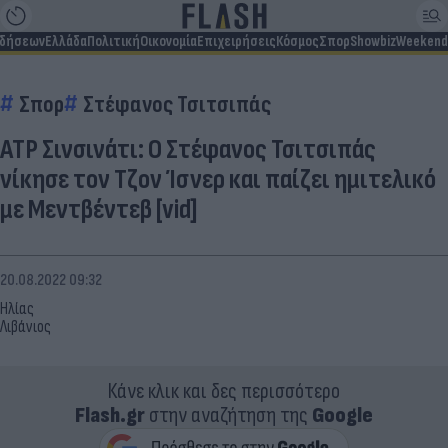
ιδήσεων
Ελλάδα
Πολιτική
Οικονομία
Επιχειρήσεις
Κόσμος
Σπορ
Showbiz
Weekend
Σπορ
Στέφανος Τσιτσιπάς
ATP Σινσινάτι: Ο Στέφανος Τσιτσιπάς
νίκησε τον Τζον Ίσνερ και παίζει ημιτελικό
με Μεντβέντεβ [vid]
20.08.2022 09:32
Ηλίας
Λιβάνιος
Κάνε κλικ και δες περισσότερο
Flash.gr
στην αναζήτηση της
Google