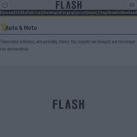
ιδήσεων
Ελλάδα
Πολιτική
Οικονομία
Επιχειρήσεις
Κόσμος
Σπορ
Showbiz
Weekend
Auto & Moto
Τελευταίες ειδήσεις, νέα μοντέλα, τάσεις της αγοράς και δοκιμές για τον κόσμο
του αυτοκινήτου