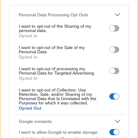
third parties.
Please note that this website/app uses one or more Google
Personal Data Processing Opt Outs
services and may gather and store information including but
not limited to your visit or usage behaviour. You may click to
I want to opt-out of the Sharing of my
personal data.
grant or deny consent to Google and its third-party tags to
Opted In
use your data for below specified purposes in below Google
consent section.
I want to opt-out of the Sale of my
Personal Data.
ΟΔΔΥ: Λιμουζίνες από... 400 ευρώ - Πως θα τις
Opted In
αποκτήσετε
I want to opt-out of processing my
Personal Data for Targeted Advertising.
Μαρία
23.09.2021 11:31
Opted In
Ευσταθίου
I want to opt-out of Collection, Use,
Retention, Sale, and/or Sharing of my
Personal Data that Is Unrelated with the
Purposes for which it was collected.
Opted Out
Google consents
I want to allow Google to enable storage