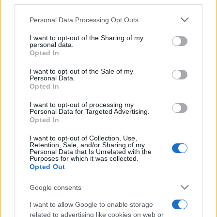
third parties.
Please note that this website/app uses one or more Google
Personal Data Processing Opt Outs
services and may gather and store information including but
not limited to your visit or usage behaviour. You may click to
I want to opt-out of the Sharing of my
Προσφορές AB E-Shop
personal data.
grant or deny consent to Google and its third-party tags to
Opted In
use your data for below specified purposes in below Google
Για γρήγορες και εύκολες διαδικτυακές αγορές, το
consent section.
I want to opt-out of the Sale of my
online Xmas Shop στο ab.gr παρέχει μεγάλη
Personal Data.
Opted In
ποικιλία προϊόντων και νόστιμων προτάσεων για
το Χριστουγεννιάτικο και το Πρωτοχρονιάτικο
I want to opt-out of processing my
Personal Data for Targeted Advertising.
τραπέζι, με άμεση παράδοση στο επιθυμητό
Opted In
σημείο παραλαβής. Επιπλέον, αξιοποιώντας τον
I want to opt-out of Collection, Use,
κωδικό XMAS23 για τις online αγορές άνω των 150€
Retention, Sale, and/or Sharing of my
Personal Data that Is Unrelated with the
την περίοδο 15-23/12, προσφέρονται 300 πόντοι
Purposes for which it was collected.
Opted Out
στην κάρτα AB plus, ενώ με τη χρήση του κωδικού
GIFT23 και για αγορές άνω των 80€ από τις 26 έως
Google consents
τις 30/12 προσφέρονται 100 πόντοι!
I want to allow Google to enable storage
related to advertising like cookies on web or