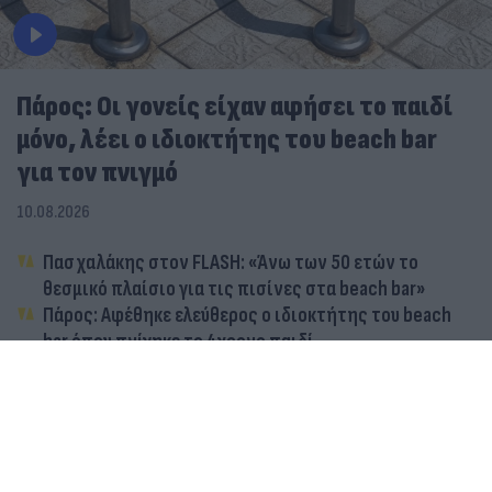
Πάρος: Οι γονείς είχαν αφήσει το παιδί
μόνο, λέει ο ιδιοκτήτης του beach bar
για τον πνιγμό
10.08.2026
Πασχαλάκης στον FLASH: «Άνω των 50 ετών το
θεσμικό πλαίσιο για τις πισίνες στα beach bar»
Πάρος: Αφέθηκε ελεύθερος ο ιδιοκτήτης του beach
bar όπου πνίγηκε το 4χρονο παιδί