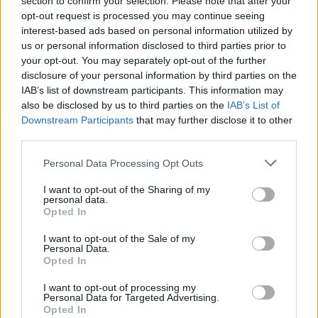
section to confirm your selection. Please note that after your
opt-out request is processed you may continue seeing
interest-based ads based on personal information utilized by
us or personal information disclosed to third parties prior to
your opt-out. You may separately opt-out of the further
disclosure of your personal information by third parties on the
IAB’s list of downstream participants. This information may
also be disclosed by us to third parties on the
IAB’s List of
Downstream Participants
that may further disclose it to other
third parties.
Please note that this website/app uses one or more Google
Personal Data Processing Opt Outs
services and may gather and store information including but
not limited to your visit or usage behaviour. You may click to
I want to opt-out of the Sharing of my
personal data.
grant or deny consent to Google and its third-party tags to
Opted In
use your data for below specified purposes in below Google
«Είπε «εντάξει» σαν να προετοιμαζόταν όλη του τη
consent section.
I want to opt-out of the Sale of my
Personal Data.
ζωή για αυτή τη στιγμή» σχολίασε ένας χρήστης.
Opted In
I want to opt-out of processing my
Κάποιος άλλος χαρακτήρισε την ιδέα
Personal Data for Targeted Advertising.
Opted In
καταπληκτική, αφού αστειευόμενος έγραψε «