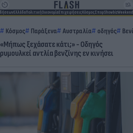
ιδήσεων
Ελλάδα
Πολιτική
Οικονομία
Επιχειρήσεις
Κόσμος
Σπορ
Showbiz
Weekend
Κόσμος
Παράξενα
Αυστραλία
οδηγός
Βεν
«Μήπως ξεχάσατε κάτι;» - Οδηγός
ρυμουλκεί αντλία βενζίνης εν κινήσει