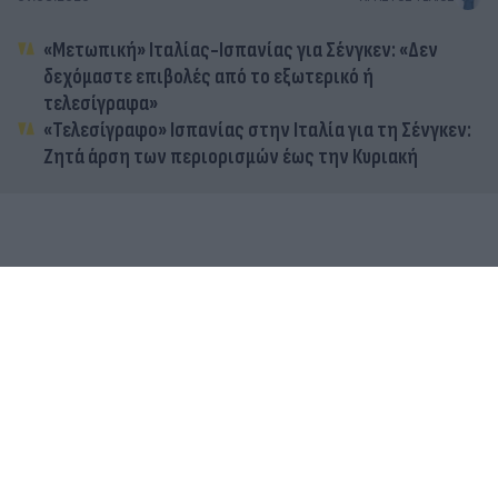
«Μετωπική» Ιταλίας-Ισπανίας για Σένγκεν: «Δεν
δεχόμαστε επιβολές από το εξωτερικό ή
τελεσίγραφα»
«Τελεσίγραφο» Ισπανίας στην Ιταλία για τη Σένγκεν:
Ζητά άρση των περιορισμών έως την Κυριακή