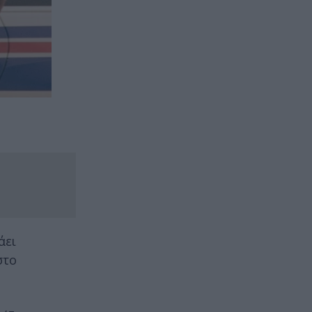
άει
στο