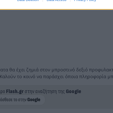
τατα θα έχει ζημιά στον μπροστινό δεξιό προφυλακ
 Καλούν το κοινό να παράσχει όποια πληροφορία μπ
ερο
Flash.gr
στην αναζήτηση της
Google