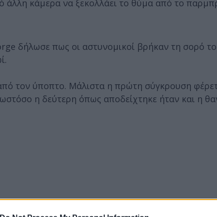
πό άλλη κάμερα να ξεκολλάει το θύμα από το παρμπρ
orge δήλωσε πως οι αστυνομικοί βρήκαν τη σορό τ
ί.
από τον ύποπτο. Μάλιστα η πρώτη σύγκρουση φέρετ
 ωστόσο η δεύτερη όπως αποδείχτηκε ήταν και η θ