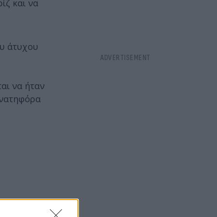
ίζ και να
ου άτυχου
αι να ήταν
ανατηφόρα