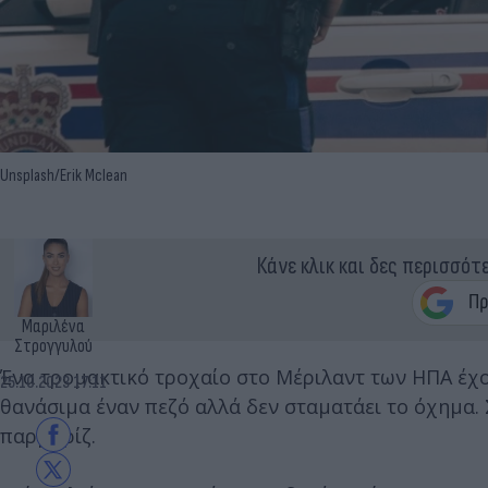
Unsplash/Erik Mclean
Κάνε κλικ και δες περισσότ
Μαριλένα
Στρογγυλού
Ένα τρομακτικό τροχαίο στο Μέριλαντ των ΗΠΑ έχο
25.10.2023 17:11
θανάσιμα έναν πεζό αλλά δεν σταματάει το όχημα. 
παρμπρίζ.