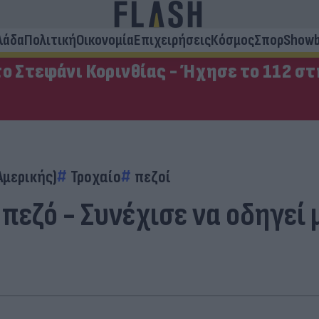
λάδα
Πολιτική
Οικονομία
Επιχειρήσεις
Κόσμος
Σπορ
Showb
ο Στεφάνι Κορινθίας - Ήχησε το 112 σ
Αμερικής)
Τροχαίο
πεζοί
εζό - Συνέχισε να οδηγεί 