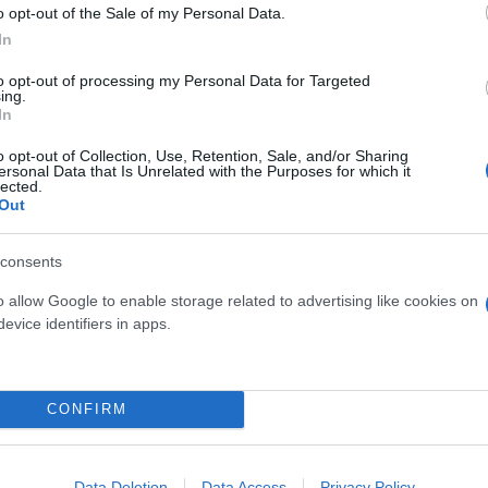
o opt-out of the Sale of my Personal Data.
In
to opt-out of processing my Personal Data for Targeted
ing.
In
o opt-out of Collection, Use, Retention, Sale, and/or Sharing
ersonal Data that Is Unrelated with the Purposes for which it
lected.
Out
consents
o allow Google to enable storage related to advertising like cookies on
ς προσπαθούν να εντοπίσουν τον ύποπτο.
evice identifiers in apps.
 Civic κατασκευασμένο μεταξύ 2011 και 2017 που εί
 πίσω παραθύρου.
CONFIRM
Data Deletion
Data Access
Privacy Policy