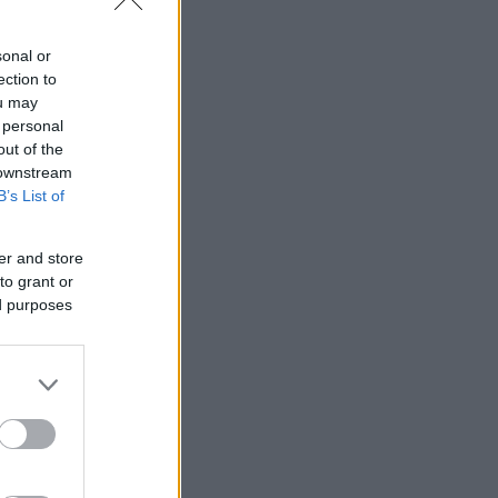
sonal or
ection to
ou may
 personal
out of the
 downstream
B’s List of
er and store
to grant or
ed purposes