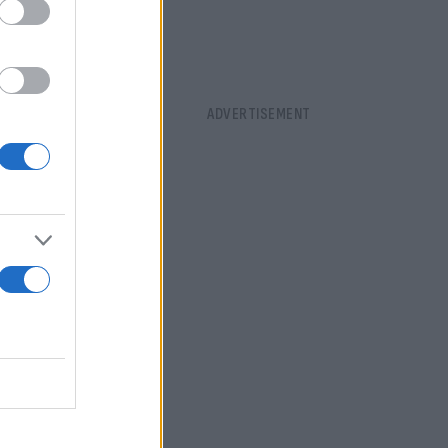
χε μια