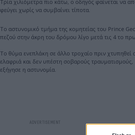
Τρία χιλιόμετρα πιο κάτω, ο οδηγός φαίνεται να α
φεύγει χωρίς να συμβαίνει τίποτα.
Το αστυνομικό τμήμα της κομητείας του Prince Ge
πεζού στην άκρη του δρόμου λίγο μετά τις 4 το πρω
Το θύμα ενεπλάκη σε άλλο τροχαίο πριν χτυπηθεί 
ελαφριά και δεν υπέστη σοβαρούς τραυματισμούς,
εξήγησε η αστυνομία.