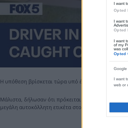
I want t
Opted 
I want 
Advertis
Opted 
I want t
of my P
was col
Opted 
Google 
I want t
Η υπόθεση βρίσκεται τώρα υπό έρευνα και οι αρχέ
web or d
Μάλιστα, δήλωσαν ότι πρόκειται για ένα γκρι Honda
μεγάλη αυτοκόλλητη ετικέτα στο επάνω μέρος του