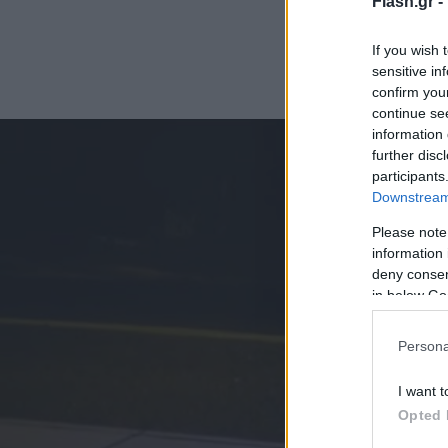
Flash.gr -
If you wish 
sensitive in
confirm you
continue se
information 
further disc
participants
Downstream 
Please note
information 
deny consent
in below Go
Persona
I want t
Opted 