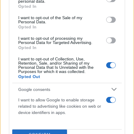
personal data.
grant or deny consent to Google and its third-party tags to
Οι επιβάτες του Chevy, που κατάγονταν από τη
Opted In
use your data for below specified purposes in below Google
Τζόρτζια, έχασαν τη ζωή τους από τη σύγκρουση.
consent section.
I want to opt-out of the Sale of my
Personal Data.
Opted In
Πέντε επιβάτες, συμπεριλαμβανομένου του
I want to opt-out of processing my
ύποπτου λαθρέμπορου στο Honda, έχασαν επίσης
Personal Data for Targeted Advertising.
Opted In
τη ζωή τους, σύμφωνα με τον Olivarez. Μεταξύ των
νεκρών, αρκετοί ήταν από την Ονδούρα.
I want to opt-out of Collection, Use,
Retention, Sale, and/or Sharing of my
Personal Data that Is Unrelated with the
Purposes for which it was collected.
Opted Out
Google consents
I want to allow Google to enable storage
related to advertising like cookies on web or
device identifiers in apps.