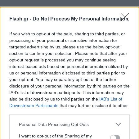
Flash.gr -
Do Not Process My Personal Information
If you wish to opt-out of the sale, sharing to third parties, or
processing of your personal or sensitive information for
targeted advertising by us, please use the below opt-out
section to confirm your selection. Please note that after your
opt-out request is processed you may continue seeing
interest-based ads based on personal information utilized by
us or personal information disclosed to third parties prior to
your opt-out. You may separately opt-out of the further
disclosure of your personal information by third parties on the
IAB’s list of downstream participants. This information may
also be disclosed by us to third parties on the
IAB’s List of
Φωτογραφίες που έδωσε στη δημοσιότητα η
Downstream Participants
that may further disclose it to other
υπηρεσία απεικόνιζαν και τα δύο οχήματα σοβαρά
third parties.
κατεστραμμένα, με συντρίμμια διασκορπισμένα
Please note that this website/app uses one or more Google
Personal Data Processing Opt Outs
στον αυτοκινητόδρομο.
services and may gather and store information including but
not limited to your visit or usage behaviour. You may click to
I want to opt-out of the Sharing of my