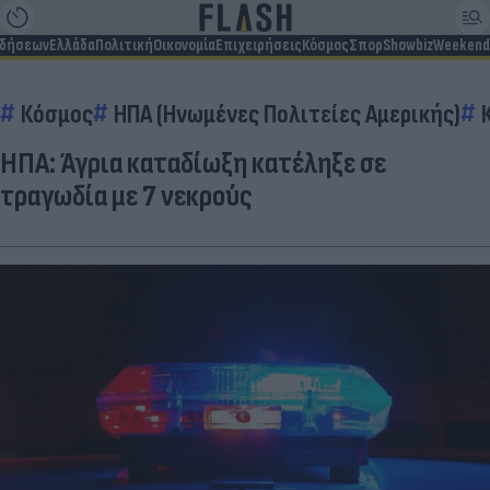
ιδήσεων
Ελλάδα
Πολιτική
Οικονομία
Επιχειρήσεις
Κόσμος
Σπορ
Showbiz
Weekend
Κόσμος
ΗΠΑ (Ηνωμένες Πολιτείες Αμερικής)
ΗΠΑ: Άγρια καταδίωξη κατέληξε σε
τραγωδία με 7 νεκρούς