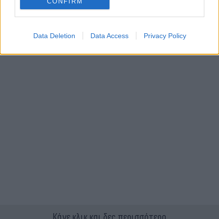
CONFIRM
Data Deletion
Data Access
Privacy Policy
Κάνε κλικ και δες περισσότερο