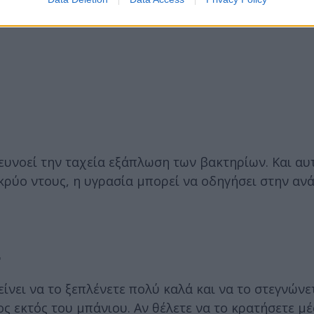
ευνοεί την ταχεία εξάπλωση των βακτηρίων. Και αυτ
κρύο ντους, η υγρασία μπορεί να οδηγήσει στην αν
ι
ίνει να το ξεπλένετε πολύ καλά και να το στεγνώνε
ος εκτός του μπάνιου. Αν θέλετε να το κρατήσετε μ