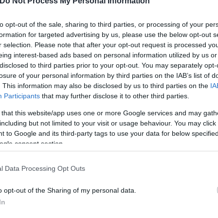
Do Not Process My Personal Information
Kopelman, DO, από την Kopelman Hair Restoration
 συνήθεια να κόψει:
to opt-out of the sale, sharing to third parties, or processing of your per
formation for targeted advertising by us, please use the below opt-out s
r selection. Please note that after your opt-out request is processed y
 ξυραφάκι μέσα στο ντους για ευκολία, αλλά στην
eing interest-based ads based on personal information utilized by us or
disclosed to third parties prior to your opt-out. You may separately opt-
losure of your personal information by third parties on the IAB’s list of
. This information may also be disclosed by us to third parties on the
IA
Participants
that may further disclose it to other third parties.
 that this website/app uses one or more Google services and may gath
including but not limited to your visit or usage behaviour. You may click 
 to Google and its third-party tags to use your data for below specifi
ogle consent section.
l Data Processing Opt Outs
o opt-out of the Sharing of my personal data.
In