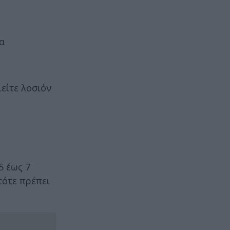
α
είτε λοσιόν
5 έως 7
τότε πρέπει