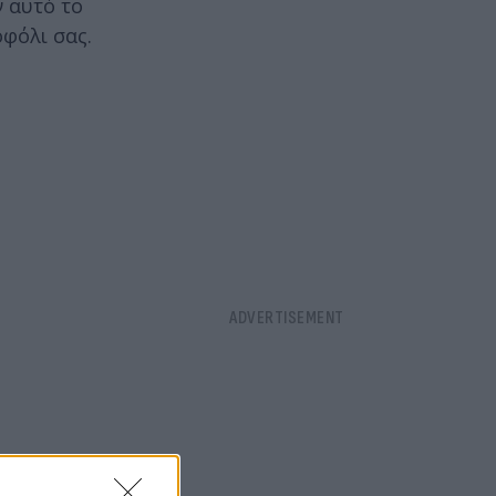
ν αυτό το
οφόλι σας.
σε εστία