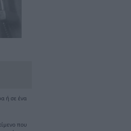
α ή σε ένα
είμενο που