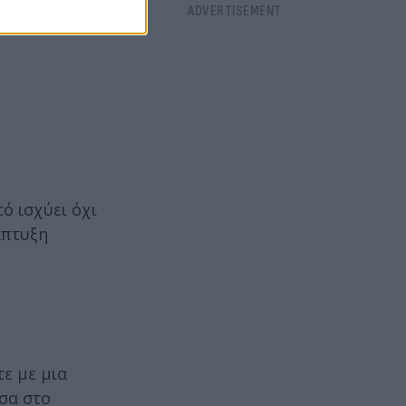
ό ισχύει όχι
άπτυξη
τε με μια
έσα στο