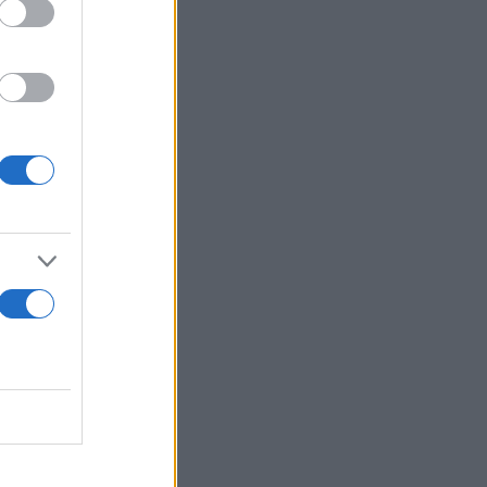
εί ο
γρασία του
για
τομμύρια
το δέρμα και
ρές, η αιτία