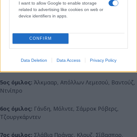
I want to allow Google to enable storage
related to advertising like cookies on web or
2ος όμιλος:
Γουέστ Χαμ, Στεάουα, Άντερλεχτ,
device identifiers in apps.
Σίλκεμποργκ
3ος όμιλος:
Βιγιαρεάλ, Χάποελ Μπερ Σεβά,
CONFIRM
Αούστρια Βιέννης, Λεχ Πόζναν
Data Deletion
Data Access
Privacy Policy
4ος όμιλος:
Παρτιζάν, Κολωνία, Νις, Σλοβάτσκο
5ος όμιλος:
Άλκμααρ, Απόλλων Λεμεσού, Βαντούζ,
Ντνίπρο
6ος όμιλος:
Γάνδη, Μόλντε, Σάμροκ Ρόβερς,
Τζουργκάρντεν
7ος όμιλος:
Σλάβια Πράγας, Κλουζ, Σίβασπορ,