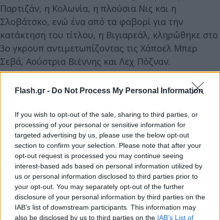
Παρτιζάν, η Κολωνία, η πλούσια Νις και η
Σλοβάτσκο, ενώ ένα από τα φαβορί για την
κατάκτηση του τίτλου, η Βιγιαρεάλ, κληρώθηκε στο
3ο γκρουπ αντιμετωπίζοντας τις Χάποελ Μπερ
Σεβά, Αούστρια Βιέννης και Λεχ Πόζναν.
Οι όμιλοι του
Conference League
:
Flash.gr -
Do Not Process My Personal Information
If you wish to opt-out of the sale, sharing to third parties, or
processing of your personal or sensitive information for
targeted advertising by us, please use the below opt-out
section to confirm your selection. Please note that after your
opt-out request is processed you may continue seeing
interest-based ads based on personal information utilized by
us or personal information disclosed to third parties prior to
your opt-out. You may separately opt-out of the further
disclosure of your personal information by third parties on the
IAB’s list of downstream participants. This information may
also be disclosed by us to third parties on the
IAB’s List of