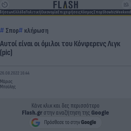
ιδήσεων
Ελλάδα
Πολιτική
Οικονομία
Επιχειρήσεις
Κόσμος
Σπορ
Showbiz
Weekend
Σπορ
κλήρωση
Αυτοί είναι οι όμιλοι του Κόνφερενς Λιγκ
(pic)
26.08.2022 16:44
Μάριος
Μπούλης
Κάνε κλικ και δες περισσότερο
Flash.gr
στην αναζήτηση της
Google