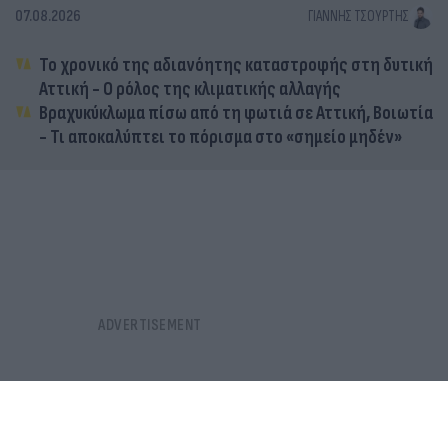
07.08.2026
ΓΙΆΝΝΗΣ ΤΣΟΎΡΤΗΣ
Το χρονικό της αδιανόητης καταστροφής στη δυτική
Αττική - Ο ρόλος της κλιματικής αλλαγής
Βραχυκύκλωμα πίσω από τη φωτιά σε Αττική, Βοιωτία
- Τι αποκαλύπτει το πόρισμα στο «σημείο μηδέν»