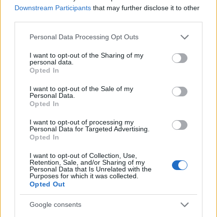
Downstream Participants
that may further disclose it to other
third parties.
Please note that this website/app uses one or more Google
Personal Data Processing Opt Outs
services and may gather and store information including but
not limited to your visit or usage behaviour. You may click to
I want to opt-out of the Sharing of my
personal data.
grant or deny consent to Google and its third-party tags to
Opted In
use your data for below specified purposes in below Google
consent section.
I want to opt-out of the Sale of my
Personal Data.
Opted In
I want to opt-out of processing my
Personal Data for Targeted Advertising.
Opted In
I want to opt-out of Collection, Use,
Retention, Sale, and/or Sharing of my
Personal Data that Is Unrelated with the
Purposes for which it was collected.
Opted Out
Google consents
1ος όμιλος:
Μπασάκσεχιρ, Φιορεντίνα, Χαρτς, RFS