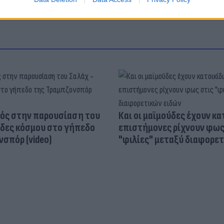
ός στην παρουσίαση του
Και οι μαϊμούδες έχουν κατ
άδες κόσμου στο γήπεδο
επιστήμονες ρίχνουν φως
σπόρ (video)
"φιλίες" μεταξύ διαφορε