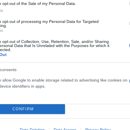
o opt-out of the Sale of my Personal Data.
In
to opt-out of processing my Personal Data for Targeted
ing.
ερο
Flash.gr
στην αναζήτηση της
Google
In
o opt-out of Collection, Use, Retention, Sale, and/or Sharing
ersonal Data that Is Unrelated with the Purposes for which it
lected.
Out
consents
o allow Google to enable storage related to advertising like cookies on
evice identifiers in apps.
ωγία
CONFIRM
Data Deletion
Data Access
Privacy Policy