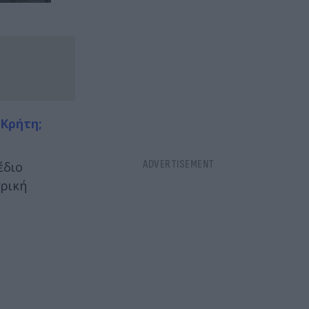
Κρήτη;
έδιο
τρική