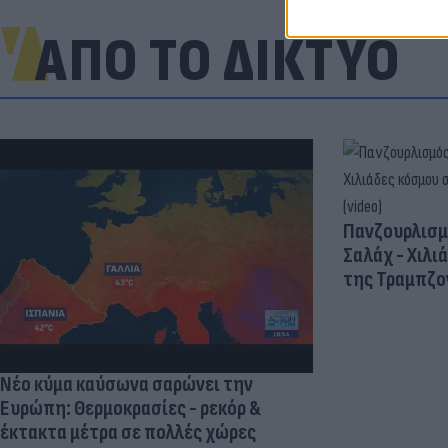
ΑΠΟ ΤΟ ΔΙΚΤΥΟ
Πανζουρλισμ
Σαλάχ - Χιλι
της Τραμπζον
Νέο κύμα καύσωνα σαρώνει την
Ευρώπη: Θερμοκρασίες - ρεκόρ &
έκτακτα μέτρα σε πολλές χώρες