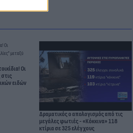
οικίδια! Οι
 στις
τικών ειδών
Δραματικός ο απολογισμός από τις
μεγάλες φωτιές - «Κόκκινα» 118
κτίρια σε 325 ελέγχους