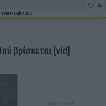
iz
Weekend
FACES
ού βρίσκεται [vid]