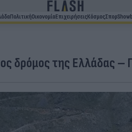
λάδα
Πολιτική
Οικονομία
Επιχειρήσεις
Κόσμος
Σπορ
Showb
νος δρόμος της Ελλάδας – Π