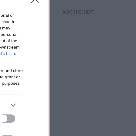
sonal or
ection to
ou may
 personal
out of the
 downstream
B’s List of
er and store
to grant or
ed purposes