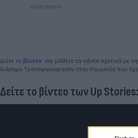
Δείτε το
βίντεο
και μάθετε τα πάντα σχετικά με τ
διάσημο Τρανσφαγκαρασάν στην Ρουμανία που έχει
Δείτε το βίντεο των
Up Stories