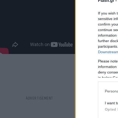
Flash.gr -
If you wish 
sensitive in
confirm you
continue se
information 
further disc
participants
Downstream 
Please note
information 
deny consent
in below Go
Persona
I want t
Opted 