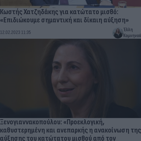
Κωστής Χατζηδάκης για κατώτατο μισθό:
«Επιδιώκουμε σημαντική και δίκαιη αύξηση»
Έλλη
12.02.2023 11:35
Κομνηνού
Ξενογιαννακοπούλου: «Προεκλογική,
καθυστερημένη και ανεπαρκής η ανακοίνωση της
αύξησης του κατώτατου μισθ​ού από τον