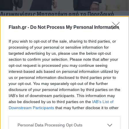
Διευκρινίσεις Μητσοτάκη από το Προεδρικό
Μέγαρο για την αύξηση στον κατώτατο μισθό και
Flash.gr -
Do Not Process My Personal Information
τον χρόνο των εκλογών
Αγγελική
01.01.2023 14:00
If you wish to opt-out of the sale, sharing to third parties, or
Γιαννακού
processing of your personal or sensitive information for
targeted advertising by us, please use the below opt-out
section to confirm your selection. Please note that after your
opt-out request is processed you may continue seeing
interest-based ads based on personal information utilized by
us or personal information disclosed to third parties prior to
your opt-out. You may separately opt-out of the further
disclosure of your personal information by third parties on the
IAB’s list of downstream participants. This information may
also be disclosed by us to third parties on the
IAB’s List of
Downstream Participants
that may further disclose it to other
third parties.
ΙΝΕ ΓΣΕΕ: Έως 40% η απώλεια της αγοραστικής
Please note that this website/app uses one or more Google
Personal Data Processing Opt Outs