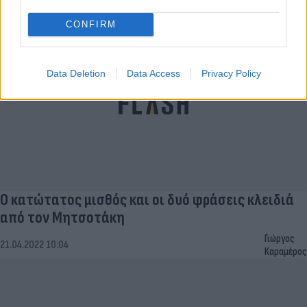
31.05.2022 13:56
Κομνηνού
CONFIRM
Data Deletion
Data Access
Privacy Policy
Ο κατώτατος μισθός και οι δυό φράσεις κλειδιά
από τον Μητσοτάκη
Γιώργος
21.04.2022 10:04
Καραμέρος