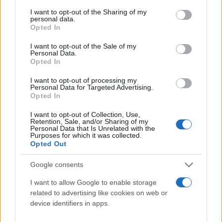
δύναμης των εργαζομένων - Οι παρεμβάσεις που
services and may gather and store information including but
not limited to your visit or usage behaviour. You may click to
I want to opt-out of the Sharing of my
απαιτούνται
personal data.
grant or deny consent to Google and its third-party tags to
Opted In
Έλλη
use your data for below specified purposes in below Google
02.11.2022 11:04
Κομνηνού
consent section.
I want to opt-out of the Sale of my
Personal Data.
Opted In
I want to opt-out of processing my
Personal Data for Targeted Advertising.
Opted In
I want to opt-out of Collection, Use,
Retention, Sale, and/or Sharing of my
Personal Data that Is Unrelated with the
Purposes for which it was collected.
Opted Out
Google consents
Μητσοτάκης για αύξηση κατώτατου μισθού: «Θα
I want to allow Google to enable storage
γίνουν κι άλλα βήματα» - Για «πολιτική απάτη
related to advertising like cookies on web or
Μητσοτάκη» μιλά ο ΣΥΡΙΖΑ
device identifiers in apps.
Έλλη