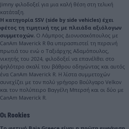
Jimny φιλοδοξεί για μια καλή θέση στη τελική
κατάταξη.
Η κατηγορία SSV (side by side vehicles) έχει
φέτος τη τιμητική της με πλειάδα αξιόλογων
συμμετοχών.
Ο Λάμπρος Διονυσακόπουλος με
CanAm Maverick R θα υπερασπιστεί τη περσινή
πρωτιά του ενώ ο Ταξιάρχης Αδαμόπουλος,
νικητής του 2024, φιλοδοξεί να επανέλθει στο
ψηλότερο σκαλί του βάθρου οδηγώντας και αυτός
ένα CanAm Maverick R. Η λίστα συμμετοχών
συνεχίζει με τον πολύ γρήγορο Βούλγαρο Velkov
και τον πολύπειρο Βαγγέλη Μπερσή και οι δύο με
CanAm Maverick R.
Οι Rookies
Το φετινό Baja Greece είναι η πρώτη εμφάνιση