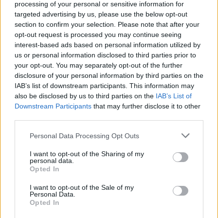
θεσμού.
processing of your personal or sensitive information for
targeted advertising by us, please use the below opt-out
section to confirm your selection. Please note that after your
Στη κατηγορία αυτοκινήτων, η οικογένεια
opt-out request is processed you may continue seeing
Κουτσουμπού συμμετέχει σε πλήρη σύνθεση, με
interest-based ads based on personal information utilized by
us or personal information disclosed to third parties prior to
τον πολύπειρο Φώτη στο τιμόνι του Toyota LC90,
your opt-out. You may separately opt-out of the further
τον Γιώργο με Suzuki Vitara και τον Παναγιώτη με
disclosure of your personal information by third parties on the
Suzuki Grand Vitara. Ο Γιάννης Βορριάς
IAB’s list of downstream participants. This information may
επανέρχεται στο Baja Greece με το εντυπωσιακό
also be disclosed by us to third parties on the
IAB’s List of
Downstream Participants
that may further disclose it to other
Mitsubishi Pajero EVO ενώ ο οδηγός από τη
third parties.
Τουρκία Ali Kutay διεκδικεί τη νίκη με Mitsubishi
Please note that this website/app uses one or more Google
L200.
Personal Data Processing Opt Outs
services and may gather and store information including but
not limited to your visit or usage behaviour. You may click to
I want to opt-out of the Sharing of my
personal data.
grant or deny consent to Google and its third-party tags to
Opted In
use your data for below specified purposes in below Google
consent section.
I want to opt-out of the Sale of my
Personal Data.
Opted In