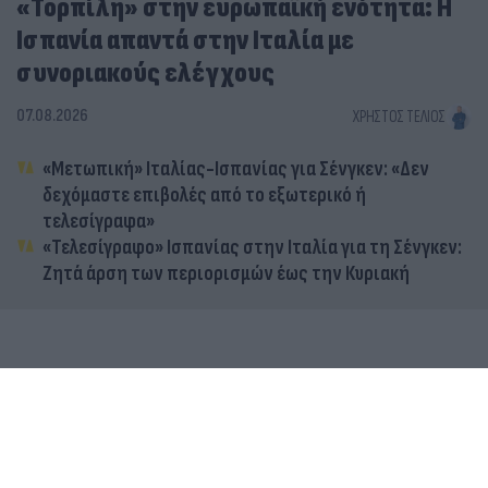
«Τορπίλη» στην ευρωπαϊκή ενότητα: Η
Ισπανία απαντά στην Ιταλία με
συνοριακούς ελέγχους
07.08.2026
ΧΡΉΣΤΟΣ ΤΈΛΙΟΣ
«Μετωπική» Ιταλίας-Ισπανίας για Σένγκεν: «Δεν
δεχόμαστε επιβολές από το εξωτερικό ή
τελεσίγραφα»
«Τελεσίγραφο» Ισπανίας στην Ιταλία για τη Σένγκεν:
Ζητά άρση των περιορισμών έως την Κυριακή