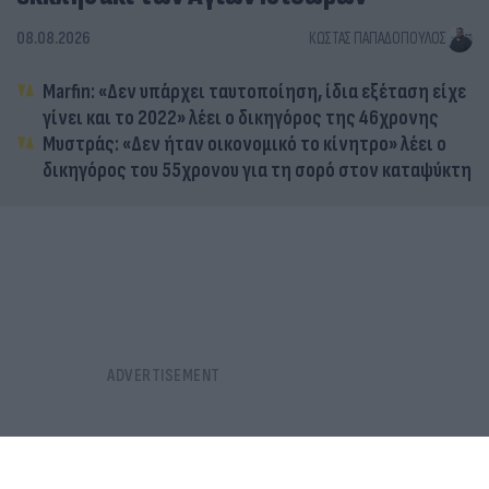
08.08.2026
ΚΏΣΤΑΣ ΠΑΠΑΔΌΠΟΥΛΟΣ
Marfin: «Δεν υπάρχει ταυτοποίηση, ίδια εξέταση είχε
γίνει και το 2022» λέει ο δικηγόρος της 46χρονης
Μυστράς: «Δεν ήταν οικονομικό το κίνητρο» λέει ο
δικηγόρος του 55χρονου για τη σορό στον καταψύκτη