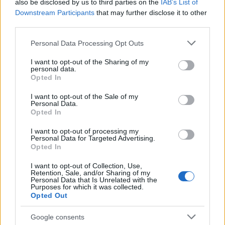
also be disclosed by us to third parties on the
IAB’s List of
τη συντροφικότητα που σε κρατάει όταν είσαι
Downstream Participants
that may further disclose it to other
πεσμένος και την κριτική όταν τη χρειάζεσαι.
third parties.
Νομίζω ότι όλοι τα πάμε καλύτερα επειδή είμαστε
Please note that this website/app uses one or more Google
Personal Data Processing Opt Outs
εδώ, επειδή έχουμε ο ένας τον άλλον. Eίναι ένας
services and may gather and store information including but
σωστός χώρος εργασίας, τόσο υποστηρικτικός και
not limited to your visit or usage behaviour. You may click to
I want to opt-out of the Sharing of my
personal data.
grant or deny consent to Google and its third-party tags to
σε μια περιοχή με τόση ζωή» εξήγησε.
Opted In
use your data for below specified purposes in below Google
consent section.
I want to opt-out of the Sale of my
Personal Data.
Το καλλιτεχνικό στούντιο έχει επιδοτηθεί με
Opted In
500.000 αγγλικές λίρες από την κυβέρνηση του
I want to opt-out of processing my
Ηνωμένου Βασιλείου, αλλά πρέπει να
Personal Data for Targeted Advertising.
συγκεντρωθεί το επιπλέον ποσό των 125.000 λιρών
Opted In
για να επιχειρήσει να αποκτήσει το κτίριο των
I want to opt-out of Collection, Use,
αρχών του 20ου αιώνα, το οποίο ανήκε σε εταιρεία
Retention, Sale, and/or Sharing of my
Personal Data that Is Unrelated with the
κατασκευής αμαξών.
Purposes for which it was collected.
Opted Out
Google consents