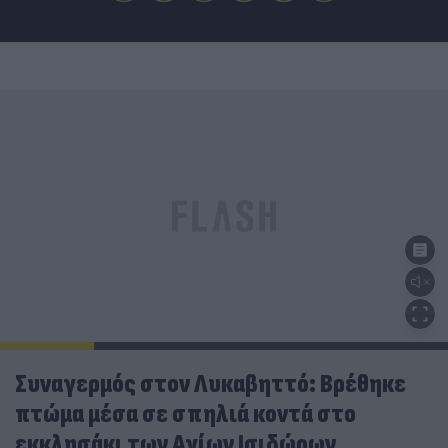
Συναγερμός στον Λυκαβηττό: Βρέθηκε
πτώμα μέσα σε σπηλιά κοντά στο
εκκλησάκι των Αγίων Ισιδώρων