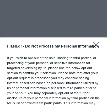
Με καμπάνια στο διαδίκτυο αναζητούν
Flash.gr -
Do Not Process My Personal Information
υποστηρικτές και προσφέρουν ως ανταμοιβή
κούπες, μπλούζες, εκτυπώσεις και καλλιτεχνικά
If you wish to opt-out of the sale, sharing to third parties, or
processing of your personal or sensitive information for
μαθήματα.
targeted advertising by us, please use the below opt-out
section to confirm your selection. Please note that after your
opt-out request is processed you may continue seeing
«Είναι ένα εξαιρετικό μέρος για να εργάζεσαι» είπε
interest-based ads based on personal information utilized by
ένας από τους καλλιτέχνες, ο ζωγράφος πορτρέτων
us or personal information disclosed to third parties prior to
Ρίτσαρντ Τουζ. «Ζωγράφιζα για 10 χρόνια σε έναν
your opt-out. You may separately opt-out of the further
αχυρώνα σε έναν λόφο στο Σόμερσετ, εντελώς
disclosure of your personal information by third parties on the
IAB’s list of downstream participants. This information may
μόνος μου. Είχα έναν τεράστιο χώρο, αλλά δεν είχα