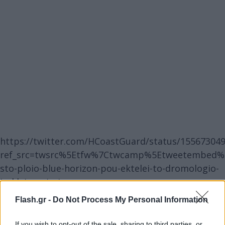
https://twitter.com/HCoastGuard/status/15567304
ref_src=twsrc%5Etfw%7Ctwcamp%5Etweetembed%7
sto-ploio-blue-horizon-pou-ektelei-to-dromologio-
irakleio-peiraias
Flash.gr -
Do Not Process My Personal Information
If you wish to opt-out of the sale, sharing to third parties, or