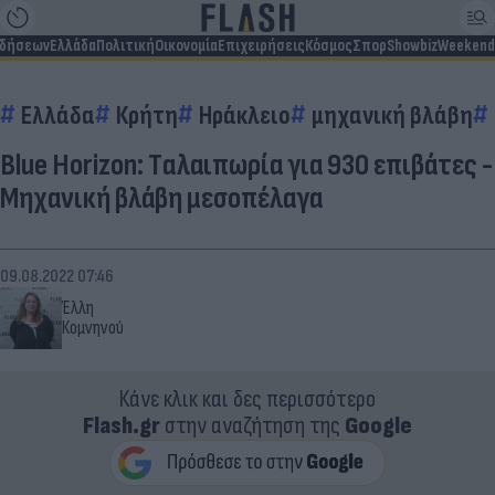
ιδήσεων
Ελλάδα
Πολιτική
Οικονομία
Επιχειρήσεις
Κόσμος
Σπορ
Showbiz
Weekend
Ελλάδα
Κρήτη
Ηράκλειο
μηχανική βλάβη
Blue Horizon: Tαλαιπωρία για 930 επιβάτες -
Μηχανική βλάβη μεσοπέλαγα
09.08.2022 07:46
Έλλη
Κομνηνού
Κάνε κλικ και δες περισσότερο
Flash.gr
στην αναζήτηση της
Google