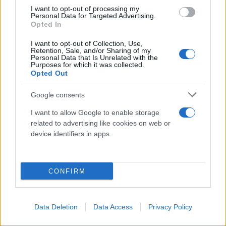
I want to opt-out of processing my
Personal Data for Targeted Advertising.
Opted In
I want to opt-out of Collection, Use,
Retention, Sale, and/or Sharing of my
Personal Data that Is Unrelated with the
Purposes for which it was collected.
Opted Out
Το Blue Horizon ξεκίνησε κανονικά στις 21:00 όπως
ήταν προγραμματισμένο το δρομολόγιό του από το
Google consents
λιμάνι του Ηρακλείου για τον Πειραιά.
I want to allow Google to enable storage
related to advertising like cookies on web or
device identifiers in apps.
Περίπου στις 21:45, όμως, έγινε η πρώτη
ανακοίνωση από τα μεγάφωνα του πλοίου ότι
υπήρχε μηχανική βλάβη και γι’ αυτό ο πλους
CONFIRM
γινόταν με μειωμένη ταχύτητα.
Το ίδιο μήνυμα ακούστηκε και σχεδόν δυο ώρες
Data Deletion
Data Access
Privacy Policy
αργότερα και περίπου τα μεσάνυχτα υπήρξαν οι