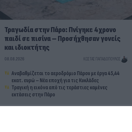
Τραγωδία στην Πάρο: Πνίγηκε 4χρονο
παιδί σε πισίνα – Προσήχθησαν γονείς
και ιδιοκτήτης
08.08.2026
ΚΏΣΤΑΣ ΠΑΠΑΔΌΠΟΥΛΟΣ
Αναβαθμίζεται το αεροδρόμιο Πάρου με έργα 45,44
εκατ. ευρώ – Νέα εποχή για τις Κυκλάδες
Τραγική η εικόνα από τις τεράστιες καμένες
εκτάσεις στην Πάρο