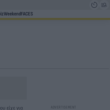
iz
Weekend
FACES
υ είχε για