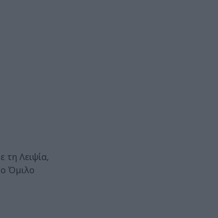
ε τη Λειψία,
1ο Όμιλο