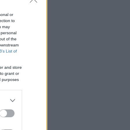
sonal or
ection to
ou may
 personal
out of the
 downstream
B’s List of
er and store
to grant or
ed purposes