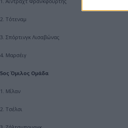
1. Άιντραχτ Φρανκφούρτης
2. Τότεναμ
3. Σπόρτινγκ Λισαβώνας
4. Μαρσέιγ
5ος Όμιλος Ομάδα
1. Μίλαν
2. Τσέλσι
3. Ζάλτσμπουργκ