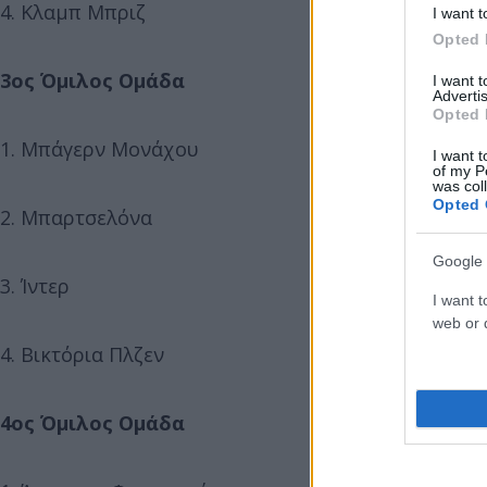
4. Κλαμπ Μπριζ
I want t
Opted 
3ος Όμιλος Ομάδα
I want 
Advertis
Opted 
1. Μπάγερν Μονάχου
I want t
of my P
was col
Opted 
2. Μπαρτσελόνα
Google 
3. Ίντερ
I want t
web or d
4. Βικτόρια Πλζεν
4ος Όμιλος Ομάδα