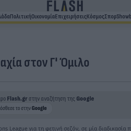
λάδα
Πολιτική
Οικονομία
Επιχειρήσεις
Κόσμος
Σπορ
Showb
αχία στον Γ' Όμιλο
ερο
Flash.gr
στην αναζήτηση της
Google
League για τη φετινή σεζόν, σε μία διαδικασία πο