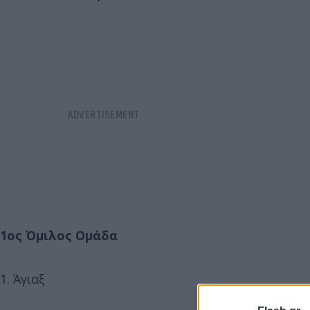
1ος Όμιλος Ομάδα
1. Άγιαξ