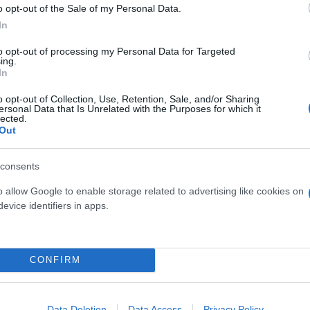
o opt-out of the Sale of my Personal Data.
In
to opt-out of processing my Personal Data for Targeted
ing.
In
o opt-out of Collection, Use, Retention, Sale, and/or Sharing
ersonal Data that Is Unrelated with the Purposes for which it
lected.
Out
consents
o allow Google to enable storage related to advertising like cookies on
evice identifiers in apps.
CONFIRM
Data Deletion
Data Access
Privacy Policy