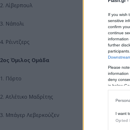
Flash.gr -
2. Λίβερπουλ
If you wish 
sensitive in
3. Νάπολι
confirm you
continue se
information 
4. Ρέιντζερς
further disc
participants
Downstream 
2ος Όμιλος Ομάδα
Please note
information 
1. Πόρτο
deny consent
in below Go
2. Ατλέτικο Μαδρίτης
Persona
I want t
3. Μπάγερ Λεβερκούζεν
Opted 