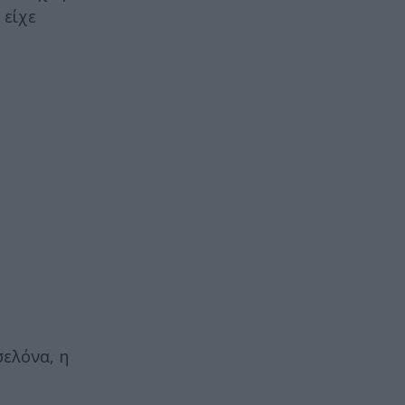
 είχε
σελόνα, η