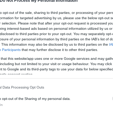
Do Not Process My Personal Information
to opt-out of the sale, sharing to third parties, or processing of your per
formation for targeted advertising by us, please use the below opt-out s
r selection. Please note that after your opt-out request is processed y
Skin dysmorphia: Όταν η ε
eing interest-based ads based on personal information utilized by us or
«τέλειο» δέρμα αποτελεί
ός στην παρουσίαση του
disclosed to third parties prior to your opt-out. You may separately opt-
ψυχικής υγείας
άδες κόσμου στο γήπεδο
losure of your personal information by third parties on the IAB’s list of
σπόρ (video)
. This information may also be disclosed by us to third parties on the
IA
Participants
that may further disclose it to other third parties.
 that this website/app uses one or more Google services and may gath
including but not limited to your visit or usage behaviour. You may click 
 to Google and its third-party tags to use your data for below specifi
ogle consent section.
l Data Processing Opt Outs
o opt-out of the Sharing of my personal data.
In