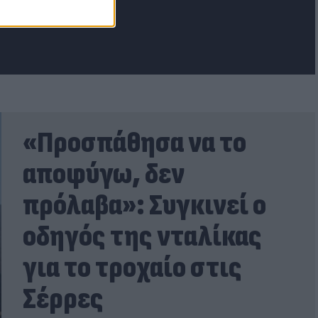
«Προσπάθησα να το
αποφύγω, δεν
πρόλαβα»: Συγκινεί ο
οδηγός της νταλίκας
για το τροχαίο στις
Σέρρες