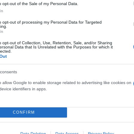
ίρνουμε το χαμένο βάρος;
o opt-out of the Sale of my Personal Data.
βιολογικού
In
σμού μας
to opt-out of processing my Personal Data for Targeted
ing.
In
o opt-out of Collection, Use, Retention, Sale, and/or Sharing
ersonal Data that Is Unrelated with the Purposes for which it
lected.
Τραγωδία της Marfin: Στη
Out
46χρονη που κατηγορείτα
εμπρησμό
consents
o allow Google to enable storage related to advertising like cookies on
evice identifiers in apps.
CONFIRM
 μην μένεις στο σκοτάδι... ακολούθησε το F
Data Deletion
Data Access
Privacy Policy