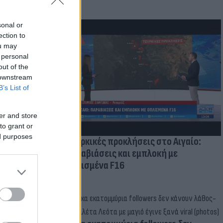
sonal or
ection to
ou may
μμονή με το
 personal
 πρόβλημα
out of the
 downstream
B’s List of
er and store
to grant or
ed purposes
Τουρκικές προκλήσεις στο Αιγαίο:
Παραβιάσεις και εμπλοκή με
οπλισμένα F16