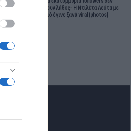
Δέκα εκατομμύρια followers δεν
κάνουν λάθος- Η Ντιλέτα Λεότα με
μαγιό έγινε ξανά viral (photos)
ν Ελλάδα η
ι για
lash.gr