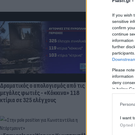
Flash.gr -
If you wish 
sensitive in
confirm you
continue se
Πανζουρλισμ
information 
Σαλάχ - Χιλι
further disc
της Τραμπζον
participants
Downstream 
Please note
information 
deny consent
Δραματικός ο απολογισμός από τις
in below Go
μεγάλες φωτιές - «Κόκκινα» 118
κτίρια σε 325 ελέγχους
Persona
I want t
Opted 