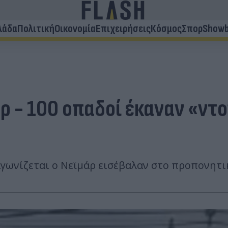
λάδα
Πολιτική
Οικονομία
Επιχειρήσεις
Κόσμος
Σπορ
Showb
άρ - 100 οπαδοί έκαναν «ν
γωνίζεται ο Νεϊμάρ εισέβαλαν στο προπονητικ