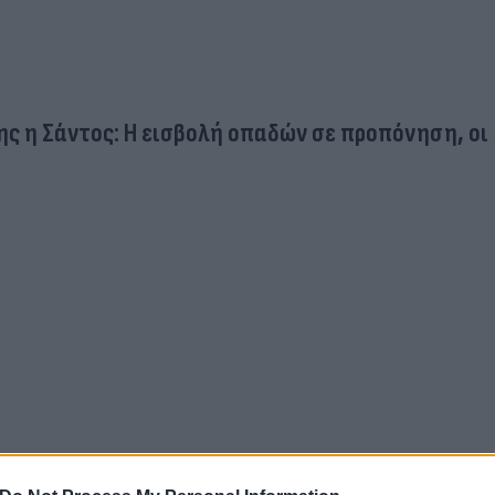
ς η Σάντος: Η εισβολή οπαδών σε προπόνηση, οι