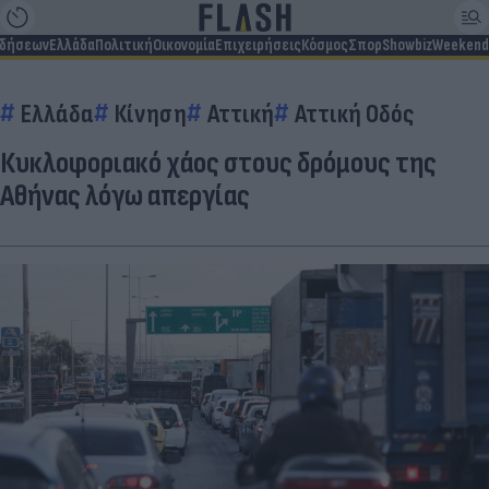
ιδήσεων
Ελλάδα
Πολιτική
Οικονομία
Επιχειρήσεις
Κόσμος
Σπορ
Showbiz
Weekend
Ελλάδα
Κίνηση
Αττική
Αττική Οδός
Κυκλοφοριακό χάος στους δρόμους της
Αθήνας λόγω απεργίας