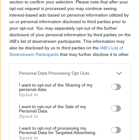
section to confirm your selection. Please note that after your
opt-out request is processed you may continue seeing
interest-based ads based on personal information utilized by
us or personal information disclosed to third parties prior to
your opt-out. You may separately opt-out of the further
disclosure of your personal information by third parties on the
IAB’s list of downstream participants. This information may
also be disclosed by us to third parties on the
IAB’s List of
Downstream Participants
that may further disclose it to other
Στην
Αττική Οδό
η κίνηση διεξάγεται με
third parties.
καθυστερήσεις στο ρεύμα προς Αεροδρόμιο 10-15
Please note that this website/app uses one or more Google
Personal Data Processing Opt Outs
λεπτών από κόμβο Μεταμόρφωσης έως κόμβο
services and may gather and store information including but
not limited to your visit or usage behaviour. You may click to
I want to opt-out of the Sharing of my
Κηφισίας.
personal data.
grant or deny consent to Google and its third-party tags to
Opted In
use your data for below specified purposes in below Google
consent section.
I want to opt-out of the Sale of my
Personal Data.
Opted In
I want to opt-out of processing my
Personal Data for Targeted Advertising.
Opted In