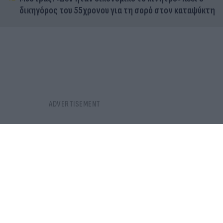
δικηγόρος του 55χρονου για τη σορό στον καταψύκτη