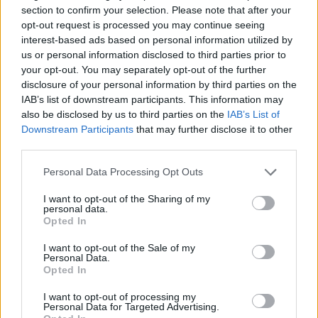
section to confirm your selection. Please note that after your
τα πάει περίφημα».
opt-out request is processed you may continue seeing
interest-based ads based on personal information utilized by
us or personal information disclosed to third parties prior to
Οι δικηγόροι της Cher ανέφεραν ότι η υποστήριξη
your opt-out. You may separately opt-out of the further
που λαμβάνει ο Allman προέρχεται από
disclosure of your personal information by third parties on the
ανθρώπους που του λένε αυτά που θέλει να
IAB’s list of downstream participants. This information may
ακούσει και υποβαθμίζουν το μέγεθος των
also be disclosed by us to third parties on the
IAB’s List of
Downstream Participants
that may further disclose it to other
προβλημάτων του. Είπαν ότι η σημερινή
third parties.
-φαινομενική- νηφαλιότητα και η ψυχική του υγεία
Please note that this website/app uses one or more Google
έχουν κλονιστεί. Επίσης, ανέφεραν ότι πάσχει από
Personal Data Processing Opt Outs
services and may gather and store information including but
διπολική διαταραχή, ήταν πρόσφατα άστεγος και
not limited to your visit or usage behaviour. You may click to
I want to opt-out of the Sharing of my
personal data.
ότι η κατοχή μεγάλων χρηματικών ποσών μπορεί
grant or deny consent to Google and its third-party tags to
Opted In
να οδηγήσει σε πρόσβαση σε ναρκωτικά που θα
use your data for below specified purposes in below Google
consent section.
μπορούσαν να θέσουν σε κίνδυνο τη ζωή του.
I want to opt-out of the Sale of my
Personal Data.
Opted In
I want to opt-out of processing my
Personal Data for Targeted Advertising.