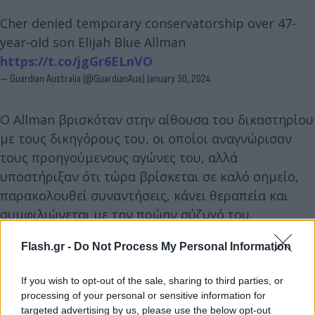
Cher denied temporary conservatorship over 47-
year-old son Elijah Blue Allman
https://t.co/jgGr6ELnVO
— Guardian Australia (@GuardianAus)
January 30, 2024
Ο Allman βρισκόταν στην αίθουσα του δικαστηρίου
με τους δικηγόρους του, οι οποίοι αναγνώρισαν
τους προηγούμενους αγώνες του, αλλά
υποστήριξαν ότι τώρα βρίσκεται σε καλό σημείο,
παρακολουθεί συναντήσεις, κάνει θεραπεία και
συμφιλιώνεται με την πρώην σύζυγό του.
Flash.gr -
Do Not Process My Personal Information
«Είμαστε ενθουσιασμένοι που το δικαστήριο είδε
ότι δεν χρειάζεται προσωρινή κηδεμονία», δήλωσε
If you wish to opt-out of the sale, sharing to third parties, or
ο δικηγόρος του Allman καθώς στεκόταν δίπλα του
processing of your personal or sensitive information for
έξω από το δικαστήριο. «Έχει μεγάλη υποστήριξη,
targeted advertising by us, please use the below opt-out