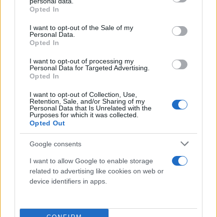
υποβολή της δήλωσης φορολογίας εισοδήματος
personal data.
grant or deny consent to Google and its third-party tags to
Opted In
κατά το άρθρο 67 του ν. 4172/2013 ή ένας εκ των
use your data for below specified purposes in below Google
δύο, σε περίπτωση χωριστής δήλωσης, κατά την
consent section.
I want to opt-out of the Sale of my
Personal Data.
περ. β’ της παρ.4 του άρθρου 67 του ν. 4172/2013.
Opted In
I want to opt-out of processing my
Οι δικαιούχοι προκύπτουν κατόπιν κλήρωσης από
Personal Data for Targeted Advertising.
Opted In
τον φορέα υλοποίησης μετά το πέρας της
ημερομηνίας λήξης των υποβολών αιτήσεων και τα
I want to opt-out of Collection, Use,
Retention, Sale, and/or Sharing of my
αποτελέσματα αναρτήθηκαν στην ιστοσελίδα του
Personal Data that Is Unrelated with the
Purposes for which it was collected.
προγράμματος.
Opted Out
Ποιος θεωρείται «ωφελούμενος» του
Google consents
δικαιούχου;
I want to allow Google to enable storage
related to advertising like cookies on web or
device identifiers in apps.
«Ωφελούμενοι» του δικαιούχου θεωρούνται:
α) τα ενήλικα τέκνα του δικαιούχου που