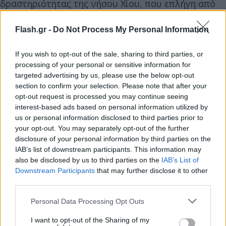
δραστηριότητας της νήσου Χίου, που επλήγη από
τις πυρκαγιές του Ιουνίου και Αυγούστου του 2025
και του νησιού των Κυθήρων, που επλήγη από τις
Flash.gr -
Do Not Process My Personal Information
πυρκαγιές του Ιουλίου του 2025 αντίστοιχα.
If you wish to opt-out of the sale, sharing to third parties, or
processing of your personal or sensitive information for
Ποιοι είναι δικαιούχοι της δράσης;
targeted advertising by us, please use the below opt-out
section to confirm your selection. Please note that after your
opt-out request is processed you may continue seeing
Δικαιούχοι είναι όλα τα ενήλικα φυσικά πρόσωπα
interest-based ads based on personal information utilized by
άγαμα ή έγγαμα ή σε κατάσταση χηρείας ή
us or personal information disclosed to third parties prior to
your opt-out. You may separately opt-out of the further
πρόσωπα που έχουν συνάψει σύμφωνο συμβίωσης,
disclosure of your personal information by third parties on the
τα οποία είναι φορολογικοί κάτοικοι Ελλάδος, με
IAB’s list of downstream participants. This information may
βάση την τελευταία εκκαθαρισμένη δήλωση
also be disclosed by us to third parties on the
IAB’s List of
φορολογίας εισοδήματος φυσικών προσώπων για
Downstream Participants
that may further disclose it to other
third parties.
το φορολογικό έτος 2024. Ειδικά για τους έγγαμους
ή τα πρόσωπα που έχουν συνάψει σύμφωνο
Please note that this website/app uses one or more Google
Personal Data Processing Opt Outs
services and may gather and store information including but
συμβίωσης, δικαιούχος είναι ο υπόχρεος σε
not limited to your visit or usage behaviour. You may click to
I want to opt-out of the Sharing of my