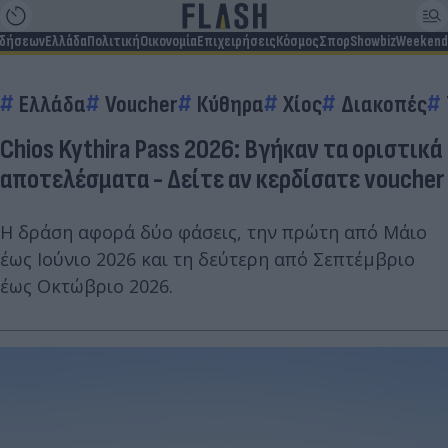
ιδήσεων
Ελλάδα
Πολιτική
Οικονομία
Επιχειρήσεις
Κόσμος
Σπορ
Showbiz
Weekend
Ελλάδα
Voucher
Κύθηρα
Χίος
Διακοπές
Chios Kythira Pass 2026: Βγήκαν τα οριστικά
αποτελέσματα - Δείτε αν κερδίσατε voucher
Η δράση αφορά δύο φάσεις, την πρώτη από Μάιο
έως Ιούνιο 2026 και τη δεύτερη από Σεπτέμβριο
έως Οκτώβριο 2026.