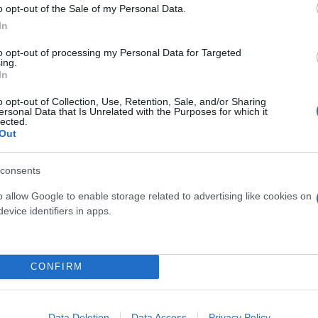
o opt-out of the Sale of my Personal Data.
ς κόμματος από τον Α. Σαμαρά, κάτι που αφήνουν α
In
ν δική μου εκτίμηση, δεν πρόκειται να κάνει τέτοιο 
to opt-out of processing my Personal Data for Targeted
νάριο. Βέβαια, πρόσθεσε, οι ιδέες αυτές είναι κάπο
ing.
ο. Αυτοί που λέμε ότι τον οδηγούν εκ προσωπικών
In
υ 90».
o opt-out of Collection, Use, Retention, Sale, and/or Sharing
ersonal Data that Is Unrelated with the Purposes for which it
lected.
Out
consents
ον Αντώνη πολλά χρόνια, θα σου πω αυτό που μου ε
o allow Google to enable storage related to advertising like cookies on
 όπως ο ίδιος λέει, από τον πρώην πρωθυπουργό : «
evice identifiers in apps.
ο την υστεροφημία του».
μαρά στην ΝΔ. Βουλευτής από τους κοντινούς φίλους
CONFIRM
ην πρωθυπουργό και ανάμεσα στα άλλα είπε «πως νο
λογές. Δεν ξέρουμε ποιος έστελνε ψήφους εκεί….».
Data Deletion
Data Access
Privacy Policy