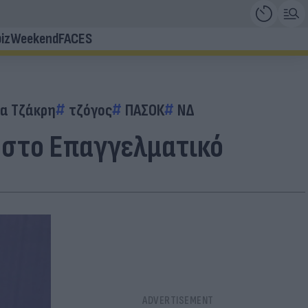
iz
Weekend
FACES
α Τζάκρη
τζόγος
ΠΑΣΟΚ
ΝΔ
 στο Επαγγελματικό