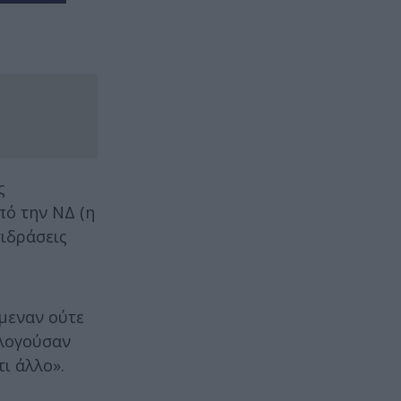
ς
πό την ΝΔ (η
τιδράσεις
ίμεναν ούτε
ολογούσαν
ι άλλο».