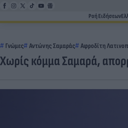
Ροή Ειδήσεων
Ελ
Γνώμες
Αντώνης Σαμαράς
Αφροδίτη Λατινο
Χωρίς κόμμα Σαμαρά, απορ