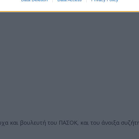
χα και βουλευτή του ΠΑΣΟΚ, και του άνοιξα συζήτη