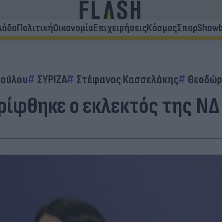
λάδα
Πολιτική
Οικονομία
Επιχειρήσεις
Κόσμος
Σπορ
Showb
πούλου
ΣΥΡΙΖΑ
Στέφανος Κασσελάκης
Θεοδώρ
ρίφθηκε ο εκλεκτός της ΝΔ