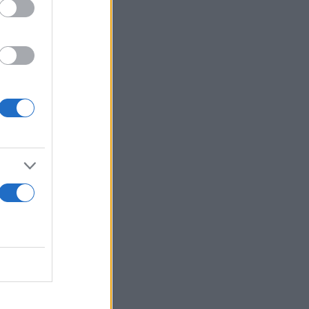
νοιχτό
άλμα. Είναι
ιων
 φιλοδοξιών
ίπε ο
Ελπίζω ότι
 του Κ.
μίζεις ότι