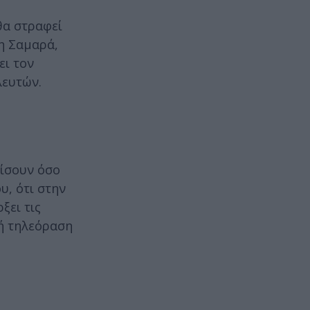
θα στραφεί
η Σαμαρά,
ει τον
λευτών.
ρίσουν όσο
υ, ότι στην
ξει τις
κή τηλεόραση