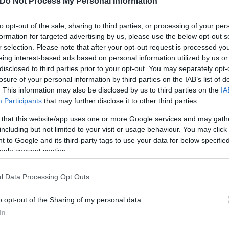
Do Not Process My Personal Information
υνήθως είναι πολύ καλά ενημερωμένος. Βλέπεις πι
to opt-out of the sale, sharing to third parties, or processing of your per
ύν με τον Αντώνη», ρώτησα. Η απάντηση ήταν κοφτή
formation for targeted advertising by us, please use the below opt-out s
r selection. Please note that after your opt-out request is processed y
ρχουν ανάμεσα σε βουλευτές, δεν είναι τέτοιες πο
eing interest-based ads based on personal information utilized by us or
disclosed to third parties prior to your opt-out. You may separately opt-
losure of your personal information by third parties on the IAB’s list of
. This information may also be disclosed by us to third parties on the
IA
Participants
that may further disclose it to other third parties.
 that this website/app uses one or more Google services and may gath
including but not limited to your visit or usage behaviour. You may click 
 to Google and its third-party tags to use your data for below specifi
ogle consent section.
l Data Processing Opt Outs
o opt-out of the Sharing of my personal data.
In