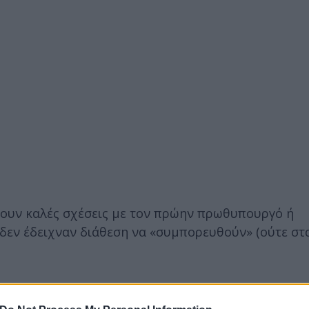
ουν καλές σχέσεις με τον πρώην πρωθυπουργό ή
δεν έδειχναν διάθεση να «συμπορευθούν» (ούτε στα