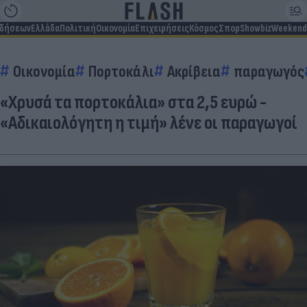
ιδήσεων
Ελλάδα
Πολιτική
Οικονομία
Επιχειρήσεις
Κόσμος
Σπορ
Showbiz
Weekend
Οικονομία
Πορτοκάλι
Ακρίβεια
παραγωγός
«Χρυσά τα πορτοκάλια» στα 2,5 ευρώ -
«Αδικαιολόγητη η τιμή» λένε οι παραγωγοί