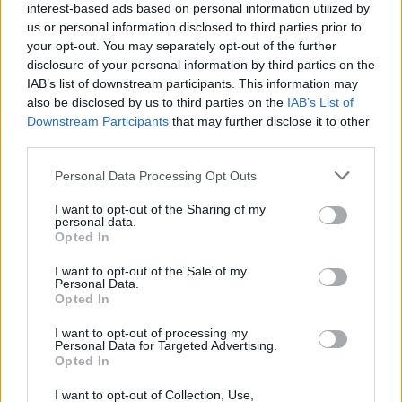
interest-based ads based on personal information utilized by
us or personal information disclosed to third parties prior to
your opt-out. You may separately opt-out of the further
Από την πλευρά τους συνεταιριστές της εκτιμούν
disclosure of your personal information by third parties on the
ότι πρόκειται για «πρόσκαιρο γεγονός που
IAB’s list of downstream participants. This information may
also be disclosed by us to third parties on the
IAB’s List of
παρατηρείται κάθε χρόνο τους μήνες Οκτώβριο –
Downstream Participants
that may further disclose it to other
αρχές Νοεμβρίου, λόγω της προσφοράς μόνο
third parties.
εισαγόμενων πορτοκαλιών και της εγχώριας,
Please note that this website/app uses one or more Google
όψιμης, ποικιλίας Βαλέντσια, η οποία ολοκλήρωσε
Personal Data Processing Opt Outs
services and may gather and store information including but
την εμπορική της πορεία για φέτος με την
not limited to your visit or usage behaviour. You may click to
I want to opt-out of the Sharing of my
personal data.
εμφάνιση της ναβαλίνας».
grant or deny consent to Google and its third-party tags to
Opted In
use your data for below specified purposes in below Google
consent section.
I want to opt-out of the Sale of my
Η Ελλάδα εισάγει 9.143 τόνοι ετησίως από:
Personal Data.
Opted In
Βραζιλία
I want to opt-out of processing my
Personal Data for Targeted Advertising.
Ολλανδία
Opted In
Βέλγιο
I want to opt-out of Collection, Use,