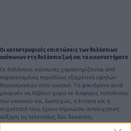
Οι καταστροφικές επιπτώσεις των θαλάσσιων
καύσωνων στη θαλάσσια ζωή και τα οικοσυστήματα
Οι θαλάσσιοι καύσωνες χαρακτηρίζονται από
παρατεταμένες περιόδους εξαιρετικά υψηλών
θερμοκρασιών στον ωκεανό. Τα φαινόμενα αυτά
μπορούν να λάβουν χώρα σε διάφορες τοποθεσίες
του ωκεανού και, δυστυχώς, η ένταση και η
συχνότητά τους έχουν σημειώσει ανησυχητική
αύξηση τις τελευταίες δύο δεκαετίες.