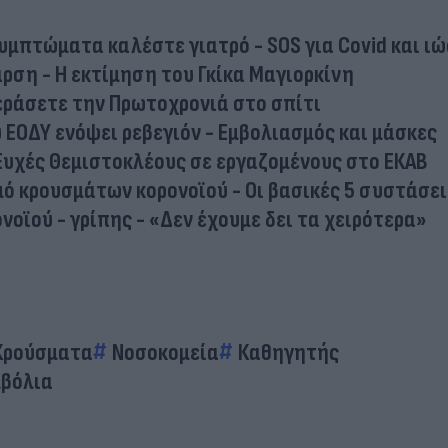
μπτώματα καλέστε γιατρό - SOS για Covid και ιώ
αρση - Η εκτίμηση του Γκίκα Μαγιορκίνη
εράσετε την Πρωτοχρονιά στο σπίτι
 ΕΟΔΥ ενόψει ρεβεγιόν - Εμβολιασμός και μάσκες
Ευχές Θεμιστοκλέους σε εργαζομένους στο ΕΚΑΒ
ό κρουσμάτων κορονοϊού - Οι βασικές 5 συστάσει
νοϊού - γρίπης - «Δεν έχουμε δει τα χειρότερα»
Κρούσματα
Νοσοκομεία
Καθηγητής
μβόλια