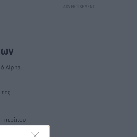
των
ό Alpha,
 της
.
- περίπου
γιάννης και
υ υπάρχει