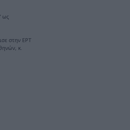
Υ ως
ισε στην ΕΡΤ
θηνών, κ.