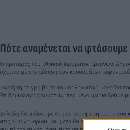
Πότε αναμένεται να φτάσουμ
Ο πρόεδρος του Εθνικού Ιδρύματος Ερευνών, Δημοσ
σχετικά με την αύξηση των κρουσμάτων κορονοϊού τ
«Αυτή τη στιγμή βάσει τα υπολογιστικά μοντέλα πο
Επιδημιολογίας Λυμάτων, περιμένουμε να δούμε μ
Δηλαδή θα φτάσουμε σε μια κορύφωση αυτού του κύ
στις 10 Ιανουαρίου, και μετά θα αρχίσουμε μια στ
συμπλήρωσε «ότι όσοι είναι να επιστρέψουν στη δο