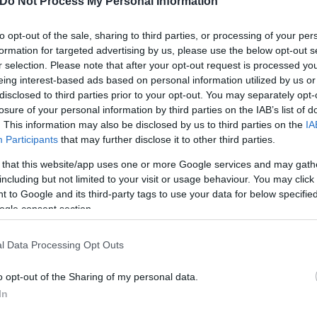
Do Not Process My Personal Information
ας για τον κορονοϊό.
to opt-out of the sale, sharing to third parties, or processing of your per
formation for targeted advertising by us, please use the below opt-out s
ε τους πολίτες να αναζητούν τεστ, αλλά και αντιϊκ
r selection. Please note that after your opt-out request is processed y
ικά φάρμακα και αντιβιώσεις, όπου και υπάρχει το 
eing interest-based ads based on personal information utilized by us or
disclosed to third parties prior to your opt-out. You may separately opt-
losure of your personal information by third parties on the IAB’s list of
. This information may also be disclosed by us to third parties on the
IA
Participants
that may further disclose it to other third parties.
 that this website/app uses one or more Google services and may gath
including but not limited to your visit or usage behaviour. You may click 
 to Google and its third-party tags to use your data for below specifi
ogle consent section.
l Data Processing Opt Outs
o opt-out of the Sharing of my personal data.
In