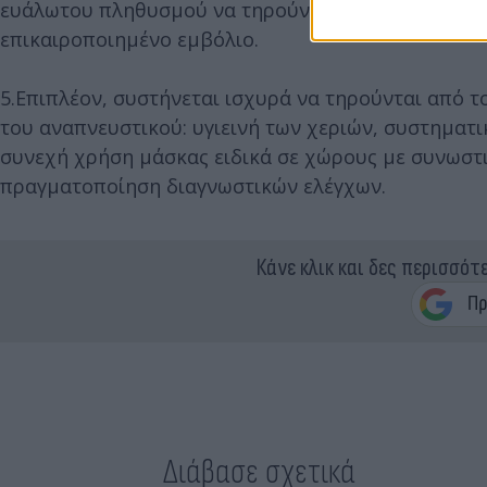
ευάλωτου πληθυσμού να τηρούν τα μέτρα πρόληψης 
επικαιροποιημένο εμβόλιο.
5.Επιπλέον, συστήνεται ισχυρά να τηρούνται από 
του αναπνευστικού: υγιεινή των χεριών, συστημα
συνεχή χρήση μάσκας ειδικά σε χώρους με συνωστ
πραγματοποίηση διαγνωστικών ελέγχων.
Κάνε κλικ και δες περισσότ
Διάβασε σχετικά