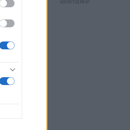
Covid, καθώς
α – όπως
νάδων (π.χ.
λοξενούν
είμενα
 διάγνωση
μές