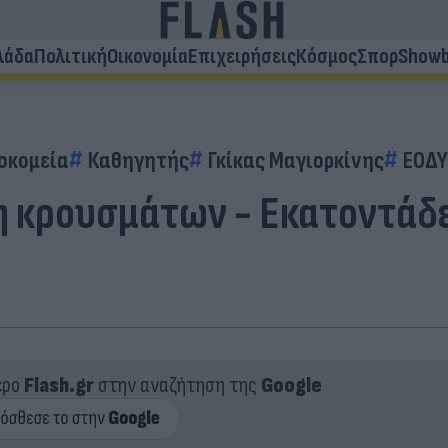
λάδα
Πολιτική
Οικονομία
Επιχειρήσεις
Κόσμος
Σπορ
Showb
οκομεία
Καθηγητής
Γκίκας Μαγιορκίνης
ΕΟΔΥ
η κρουσμάτων - Εκατοντάδε
ερο
Flash.gr
στην αναζήτηση της
Google