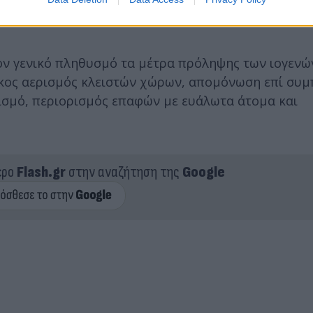
και να εμβολιάζονται κατά της γρίπης και του Cov
τον γενικό πληθυσμό τα μέτρα πρόληψης των ιογεν
τικος αερισμός κλειστών χώρων, απομόνωση επί συ
ισμό, περιορισμός επαφών με ευάλωτα άτομα και
ερο
Flash.gr
στην αναζήτηση της
Google