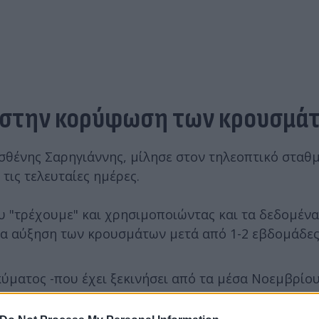
ε στην κορύφωση των κρουσμά
θένης Σαρηγιάννης, μίλησε στον τηλεοπτικό σταθμ
ις τελευταίες ημέρες.
υ "τρέχουμε" και χρησιμοποιώντας και τα δεδομένα
ια αύξηση των κρουσμάτων μετά από 1-2 εβδομάδες
ματος -που έχει ξεκινήσει από τα μέσα Νοεμβρίου
αδιακή ελάττωση των κρουσμάτων», τόνισε ο κ. Σαρη
υλειά τους να κάνουν ένα τεστ κορονοϊού, και όπο