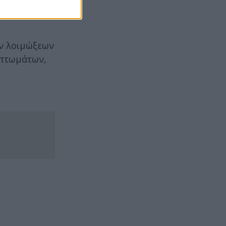
id με το
ών λοιμώξεων
μπτωμάτων,