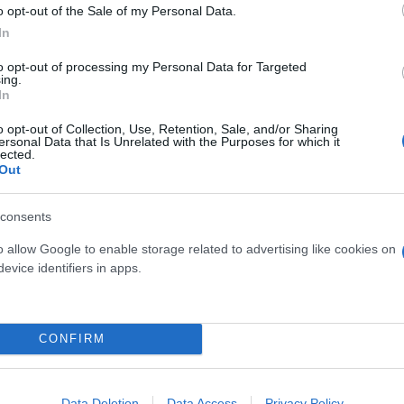
o opt-out of the Sale of my Personal Data.
In
to opt-out of processing my Personal Data for Targeted
ing.
πιο άμεσα με το επικαιροποιημένο εμβόλιο για τον 
In
νω των 60 ετών και τα άτομα με υποκείμενα νοσήματ
o opt-out of Collection, Use, Retention, Sale, and/or Sharing
.
ersonal Data that Is Unrelated with the Purposes for which it
lected.
Out
μάσκα προστασίας σε όλους χώρους υγειονομικών μο
ς Ηλικιωμένων καθώς και σε κλειστές Δομές που φι
consents
o allow Google to enable storage related to advertising like cookies on
evice identifiers in apps.
ομάδες του πληθυσμού (ηλικιωμένοι, άτομα με υποκ
 ιατρικές συμβουλές, με σκοπό να γίνεται έγκαιρη
CONFIRM
δες φροντίδας ηλικιωμένων και λοιπές κλειστές δο
Data Deletion
Data Access
Privacy Policy