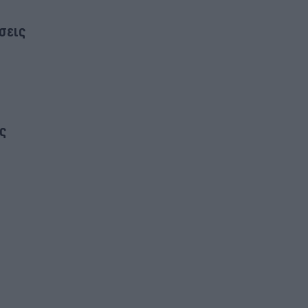
σεις
ς