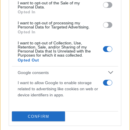
consent section.
I want to opt-out of the Sale of my
Personal Data.
Opted In
I want to opt-out of processing my
Personal Data for Targeted Advertising.
Opted In
I want to opt-out of Collection, Use,
Retention, Sale, and/or Sharing of my
Personal Data that Is Unrelated with the
Purposes for which it was collected.
Opted Out
Google consents
I want to allow Google to enable storage
related to advertising like cookies on web or
Υπενθυμίζεται πως
η πρωθυπουργός είναι εδώ
device identifiers in apps.
και λίγες ημέρες στόχος μιας αντιπαράθεσης
έπειτα από βίντεο που διέρρευσαν στο διαδίκτυο
και τη δείχνουν να διασκεδάζει με τους φίλους της
CONFIRM
και διασημότητες σε ιδιωτικό πάρτι.