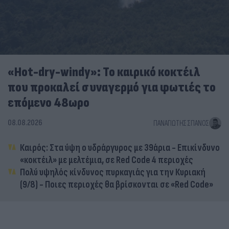
«Hot-dry-windy»: Το καιρικό κοκτέιλ
που προκαλεί συναγερμό για φωτιές το
επόμενο 48ωρο
08.08.2026
ΠΑΝΑΓΙΏΤΗΣ ΣΠΑΝΌΣ
Καιρός: Στα ύψη ο υδράργυρος με 39άρια - Επικίνδυνο
«κοκτέιλ» με μελτέμια, σε Red Code 4 περιοχές
Πολύ υψηλός κίνδυνος πυρκαγιάς για την Κυριακή
(9/8) - Ποιες περιοχές θα βρίσκονται σε «Red Code»