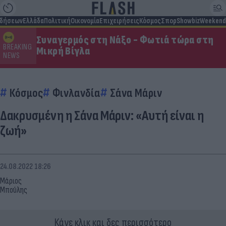
ιδήσεων
Ελλάδα
Πολιτική
Οικονομία
Επιχειρήσεις
Κόσμος
Σπορ
Showbiz
Weekend
Συναγερμός στη Νάξο - Φωτιά τώρα στη
BREAKING
Μικρή Βίγλα
NEWS
Κόσμος
Φινλανδία
Σάνα Μάριν
Δακρυσμένη η Σάνα Μάριν: «Αυτή είναι η
ζωή»
24.08.2022 18:26
Μάριος
Μπούλης
Κάνε κλικ και δες περισσότερο