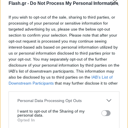
Flash.gr -
Do Not Process My Personal Information
«Είναι ιδιωτικό, είναι της χαράς και αυτή είναι η
ζωή», είπε με δάκρυα στα μάτια. «Αλλά δεν έλειψα
If you wish to opt-out of the sale, sharing to third parties, or
ούτε μια μέρα από τη δουλειά».
processing of your personal or sensitive information for
targeted advertising by us, please use the below opt-out
section to confirm your selection. Please note that after your
opt-out request is processed you may continue seeing
interest-based ads based on personal information utilized by
us or personal information disclosed to third parties prior to
your opt-out. You may separately opt-out of the further
disclosure of your personal information by third parties on the
IAB’s list of downstream participants. This information may
also be disclosed by us to third parties on the
IAB’s List of
Downstream Participants
that may further disclose it to other
third parties.
Please note that this website/app uses one or more Google
Personal Data Processing Opt Outs
services and may gather and store information including but
not limited to your visit or usage behaviour. You may click to
I want to opt-out of the Sharing of my
personal data.
grant or deny consent to Google and its third-party tags to
Opted In
use your data for below specified purposes in below Google