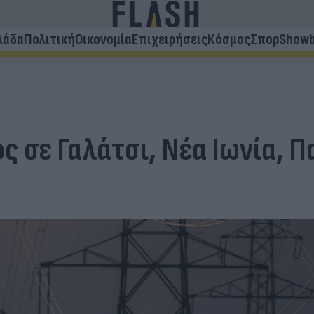
λάδα
Πολιτική
Οικονομία
Επιχειρήσεις
Κόσμος
Σπορ
Showb
 σε Γαλάτσι, Νέα Ιωνία, Π