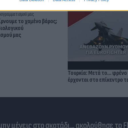
ίρνουμε το χαμένο βάρος;
βιολογικού
σμού μας
Τουρκία: Μετά το... φρένο 
έρχονται στο επίκεντρο τα
 μην μένεις στο σκοτάδι... ακολούθησε το F