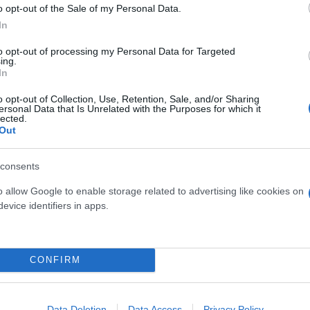
o opt-out of the Sale of my Personal Data.
In
to opt-out of processing my Personal Data for Targeted
ing.
In
o opt-out of Collection, Use, Retention, Sale, and/or Sharing
ersonal Data that Is Unrelated with the Purposes for which it
lected.
Skin dysmorphia: Όταν η ε
Out
«τέλειο» δέρμα αποτελεί
ός στην παρουσίαση του
ψυχικής υγείας
άδες κόσμου στο γήπεδο
consents
σπόρ (video)
o allow Google to enable storage related to advertising like cookies on
evice identifiers in apps.
CONFIRM
Data Deletion
Data Access
Privacy Policy