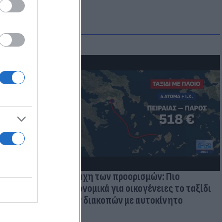
μμονή με το
 πρόβλημα
Η μάχη των προορισμών: Πιο
οικονομικά για οικογένειες το ταξίδι
των διακοπών με αυτοκίνητο