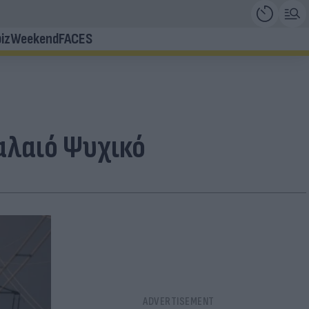
iz
Weekend
FACES
αλαιό Ψυχικό