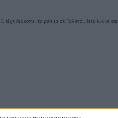
 είχε διακοπεί το ρεύμα σε Γαλάτσι, Νέα Ιωνία κα