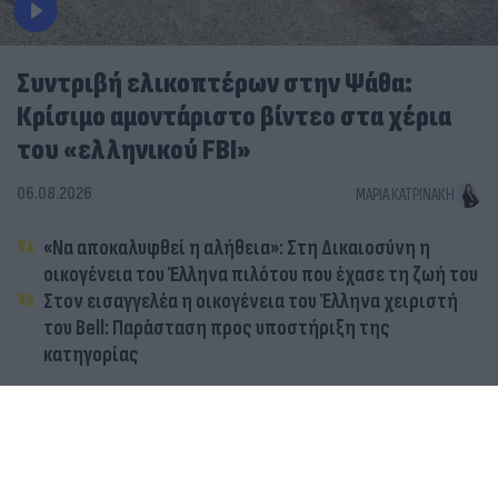
Συντριβή ελικοπτέρων στην Ψάθα:
Κρίσιμο αμοντάριστο βίντεο στα χέρια
του «ελληνικού FBI»
06.08.2026
ΜΑΡΊΑ ΚΑΤΡΙΝΆΚΗ
«Να αποκαλυφθεί η αλήθεια»: Στη Δικαιοσύνη η
οικογένεια του Έλληνα πιλότου που έχασε τη ζωή του
Στον εισαγγελέα η οικογένεια του Έλληνα χειριστή
του Bell: Παράσταση προς υποστήριξη της
κατηγορίας