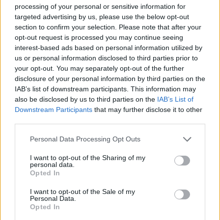
πιθανότατα ήταν υπεύθυνοι για τα Έγγραφα που
processing of your personal or sensitive information for
targeted advertising by us, please use the below opt-out
υπογράφηκαν για λογαριασμό τους χωρίς τη γνώση
section to confirm your selection. Please note that after your
ή τη συγκατάθεση του Χειρότερου Προέδρου στην
opt-out request is processed you may continue seeing
Ιστορία της Χώρας μας, του ανέντιμου Τζο
interest-based ads based on personal information utilized by
us or personal information disclosed to third parties prior to
Μπάιντεν!»
your opt-out. You may separately opt-out of the further
disclosure of your personal information by third parties on the
IAB’s list of downstream participants. This information may
also be disclosed by us to third parties on the
IAB’s List of
Downstream Participants
that may further disclose it to other
third parties.
Please note that this website/app uses one or more Google
Personal Data Processing Opt Outs
services and may gather and store information including but
not limited to your visit or usage behaviour. You may click to
I want to opt-out of the Sharing of my
personal data.
grant or deny consent to Google and its third-party tags to
Opted In
use your data for below specified purposes in below Google
consent section.
I want to opt-out of the Sale of my
Personal Data.
Opted In