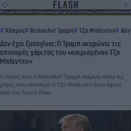
ιδήσεων
Ελλάδα
Πολιτική
Οικονομία
Επιχειρήσεις
Κόσμος
Σπορ
Showbiz
Weekend
Κόσμος
Ντόναλντ Τραμπ
Τζο Μπάιντεν
Χάν
Δεν έχει ξαναγίνει: Ο Τραμπ ακυρώνει τις
απονομές χάριτος του «κοιμισμένου Τζο
Μπάιντεν»
Ο λόγος που ο Ντόναλντ Τραμπ παίρνει πίσω τις
χάρες που απένειμε ο Τζο Μπάιντεν όταν έφυγε
από τον Λευκό Οίκο.