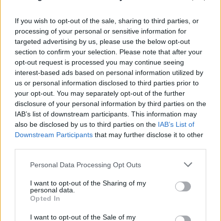
If you wish to opt-out of the sale, sharing to third parties, or
processing of your personal or sensitive information for
«Δώστε μας την ευκαιρία να παλέψουμε»:
targeted advertising by us, please use the below opt-out
Κολυμβητής με καρκίνο «λύγισε» σε ζωντανή
section to confirm your selection. Please note that after your
μετάδοση
opt-out request is processed you may continue seeing
interest-based ads based on personal information utilized by
06.08.2026
us or personal information disclosed to third parties prior to
your opt-out. You may separately opt-out of the further
disclosure of your personal information by third parties on the
IAB’s list of downstream participants. This information may
also be disclosed by us to third parties on the
IAB’s List of
Downstream Participants
that may further disclose it to other
third parties.
Please note that this website/app uses one or more Google
Personal Data Processing Opt Outs
services and may gather and store information including but
not limited to your visit or usage behaviour. You may click to
I want to opt-out of the Sharing of my
personal data.
grant or deny consent to Google and its third-party tags to
Opted In
use your data for below specified purposes in below Google
consent section.
I want to opt-out of the Sale of my