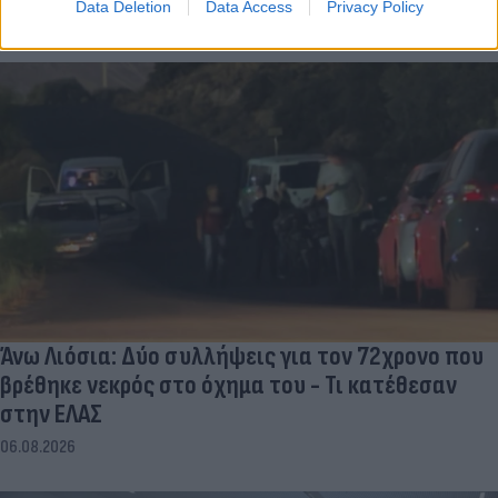
Data Deletion
Data Access
Privacy Policy
06.08.2026
Άνω Λιόσια: Δύο συλλήψεις για τον 72χρονο που
βρέθηκε νεκρός στο όχημα του - Τι κατέθεσαν
στην ΕΛΑΣ
06.08.2026