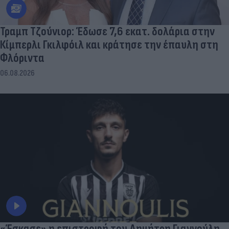
Τραμπ Τζούνιορ: Έδωσε 7,6 εκατ. δολάρια στην
Κίμπερλι Γκιλφόιλ και κράτησε την έπαυλη στη
Φλόριντα
06.08.2026
«Έσκασε» η επιστροφή του Δημήτρη Γιαννούλη