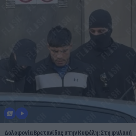
Δολοφονία Βρετανίδας στην Κυψέλη: Στη φυλακή