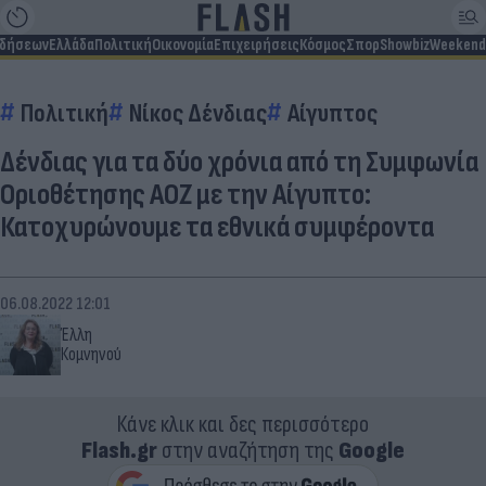
ιδήσεων
Ελλάδα
Πολιτική
Οικονομία
Επιχειρήσεις
Κόσμος
Σπορ
Showbiz
Weekend
Πολιτική
Νίκος Δένδιας
Αίγυπτος
Δένδιας για τα δύο χρόνια από τη Συμφωνία
Οριοθέτησης ΑΟΖ με την Αίγυπτο:
Κατοχυρώνουμε τα εθνικά συμφέροντα
06.08.2022 12:01
Έλλη
Κομνηνού
Κάνε κλικ και δες περισσότερο
Flash.gr
στην αναζήτηση της
Google