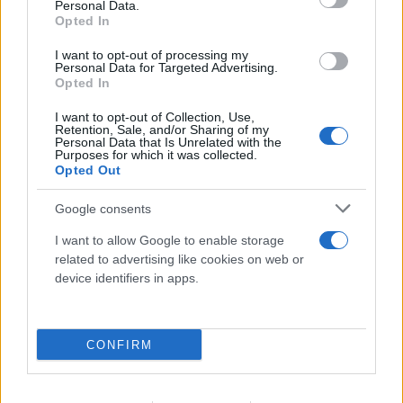
Personal Data.
Η Ελλάδα αποκτά το νέο Canadair 515: Οι πρώτες
Opted In
εικόνες από το αεροπλάνο που επιχειρεί και τη
νύχτα
I want to opt-out of processing my
Personal Data for Targeted Advertising.
Opted In
06.08.2026
I want to opt-out of Collection, Use,
Retention, Sale, and/or Sharing of my
Personal Data that Is Unrelated with the
Purposes for which it was collected.
Opted Out
Google consents
I want to allow Google to enable storage
related to advertising like cookies on web or
device identifiers in apps.
CONFIRM
Θλίψη και οδύνη στην κηδεία του Λάκη Χαλκιά -
Με κιθάρες και κλαρίνα το «τελευταίο αντίο»