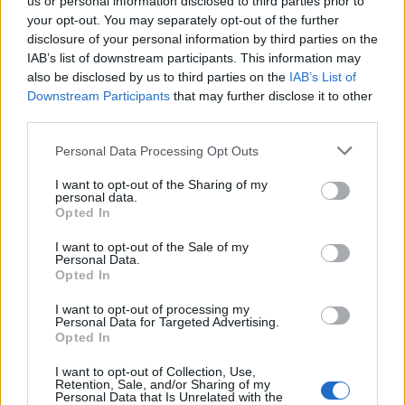
us or personal information disclosed to third parties prior to
στο πολυνομοσχέδιο - Στους δρόμους πολίτες
your opt-out. You may separately opt-out of the further
disclosure of your personal information by third parties on the
και συνδικάτα
IAB’s list of downstream participants. This information may
Εύη
also be disclosed by us to third parties on the
IAB’s List of
20.03.2023 19:01
Κούρτη
Downstream Participants
that may further disclose it to other
third parties.
Please note that this website/app uses one or more Google
Personal Data Processing Opt Outs
services and may gather and store information including but
not limited to your visit or usage behaviour. You may click to
I want to opt-out of the Sharing of my
personal data.
grant or deny consent to Google and its third-party tags to
Opted In
use your data for below specified purposes in below Google
consent section.
I want to opt-out of the Sale of my
Personal Data.
Opted In
I want to opt-out of processing my
Personal Data for Targeted Advertising.
Αντιπολεμική διαδήλωση στη Γερμανία: «Όχι
Opted In
όπλα στην Ουκρανία»
I want to opt-out of Collection, Use,
Retention, Sale, and/or Sharing of my
Εύη
26.02.2023 09:44
Personal Data that Is Unrelated with the