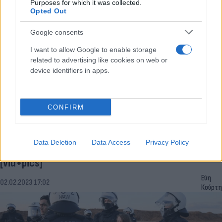
Κούρτη
Purposes for which it was collected.
Opted Out
Google consents
I want to allow Google to enable storage
related to advertising like cookies on web or
device identifiers in apps.
CONFIRM
Διαδήλωση καλλιτεχνών: Δακρυγόνα από τα ΜΑΤ
Data Deletion
Data Access
Privacy Policy
- Τους εμπόδισαν να φτάσουν στο Εθνικό Θέατρο
[vid+pics]
Εύη
02.02.2023 17:02
Κούρτη