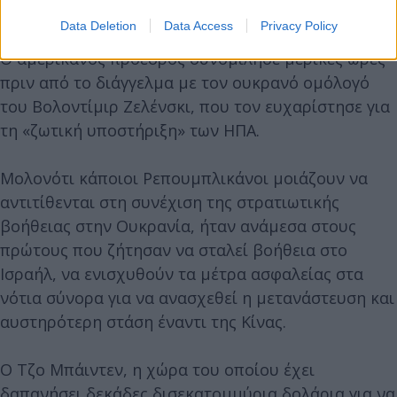
υιοθετήσει το παραμικρό μέτρο ή νομοσχέδιο.
Data Deletion
Data Access
Privacy Policy
Ο αμερικανός πρόεδρος συνομίλησε μερικές ώρες
πριν από το διάγγελμα με τον ουκρανό ομόλογό
του Βολοντίμιρ Ζελένσκι, που τον ευχαρίστησε για
τη «ζωτική υποστήριξη» των ΗΠΑ.
Μολονότι κάποιοι Ρεπουμπλικάνοι μοιάζουν να
αντιτίθενται στη συνέχιση της στρατιωτικής
βοήθειας στην Ουκρανία, ήταν ανάμεσα στους
πρώτους που ζήτησαν να σταλεί βοήθεια στο
Ισραήλ, να ενισχυθούν τα μέτρα ασφαλείας στα
νότια σύνορα για να ανασχεθεί η μετανάστευση και
αυστηρότερη στάση έναντι της Κίνας.
Ο Τζο Μπάιντεν, η χώρα του οποίου έχει
δαπανήσει δεκάδες δισεκατομμύρια δολάρια για να