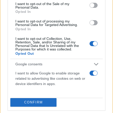
Δημοκρατικό να προβάλει την αντίθεση με το
consent section.
I want to opt-out of the Sale of my
Ρεπουμπλικανικό κόμμα, που συνεχίζει να είναι
Personal Data.
Opted In
βυθισμένο στην εσωκομματική σύγκρουση στην
οποία πρωτοστατούν οπαδοί του Ντόναλντ Τραμπ
I want to opt-out of processing my
Personal Data for Targeted Advertising.
- με τον οποίο μπορεί κάλλιστα να βρεθεί
Opted In
αντιμέτωπος στις προεδρικές εκλογές του 2024.
I want to opt-out of Collection, Use,
Retention, Sale, and/or Sharing of my
Personal Data that Is Unrelated with the
Οι Δημοκρατικοί ελέγχουν τη Γερουσία, οι
Purposes for which it was collected.
Opted Out
Ρεπουμπλικάνοι από την αρχή της χρονιάς τη
Βουλή των Αντιπροσώπων, οριακά.
Google consents
I want to allow Google to enable storage
Στο σώμα αυτό η φράξια της σκληρής δεξιάς του
related to advertising like cookies on web or
GOP όχι μόνο καθαίρεσε τον επικεφαλής του, τον
device identifiers in apps.
Κέβιν Μακάρθι, στην αρχή του μήνα, αλλά μέχρι
τώρα οδηγεί σε αδιέξοδο την προσπάθεια να
αναδεχθεί νέος «speaker». Η Βουλή, βυθισμένη σε
CONFIRM
αυτή την κρίση, αδυνατεί προς το παρόν να