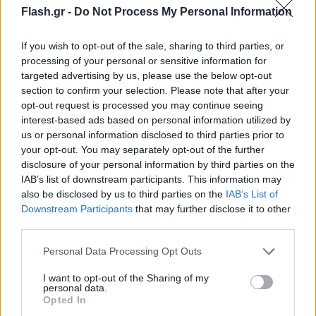
Flash.gr -
Do Not Process My Personal Information
Hamas’s terrorist attacks against Israel.
If you wish to opt-out of the sale, sharing to third parties, or
The need for humanitarian assistance in Gaza.
processing of your personal or sensitive information for
Russia’s ongoing brutal war against Ukraine.
targeted advertising by us, please use the below opt-out
section to confirm your selection. Please note that after your
opt-out request is processed you may continue seeing
We are at a global inflection point that is bigger
interest-based ads based on personal information utilized by
than party or politics.
us or personal information disclosed to third parties prior to
your opt-out. You may separately opt-out of the further
disclosure of your personal information by third parties on the
Tonight, I'll address the nation at 8:00 PM ET from
IAB’s list of downstream participants. This information may
the Oval Office.
also be disclosed by us to third parties on the
IAB’s List of
Downstream Participants
that may further disclose it to other
— President Biden (@POTUS)
October 19, 2023
third parties.
Παράλυση
Please note that this website/app uses one or more Google
Personal Data Processing Opt Outs
services and may gather and store information including but
not limited to your visit or usage behaviour. You may click to
I want to opt-out of the Sharing of my
personal data.
grant or deny consent to Google and its third-party tags to
Το διάγγελμα έδωσε εξάλλου την ευκαιρία στον
Opted In
use your data for below specified purposes in below Google