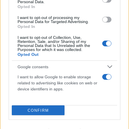
ισραηλινή αεροπορική επιδρομή που έπληξε τον
Personal Data.
Opted In
χώρο της εκκλησίας στην πόλη της Γάζας»,
σύμφωνα με ανακοίνωση στον ιστότοπό του.
I want to opt-out of processing my
Personal Data for Targeted Advertising.
Opted In
Στην Αίγυπτο ο Σουνάκ
I want to opt-out of Collection, Use,
Retention, Sale, and/or Sharing of my
Personal Data that Is Unrelated with the
Purposes for which it was collected.
Ο Βρετανός πρωθυπουργός Ρίσι Σούνακ θα
Opted Out
επισκεφθεί σήμερα την Αίγυπτο όπου θα έχει
Google consents
συνομιλίες με αξιωματούχους για την κατάσταση
στο Ισραήλ και τη Γάζα, ανακοίνωσε το γραφείο
I want to allow Google to enable storage
related to advertising like cookies on web or
του.
device identifiers in apps.
Στις συνομιλίες ο Σούνακ θα υπογραμμίσει «την
ανάγκη να αποτραπεί η περιφερειακή κλιμάκωση
CONFIRM
και να αποφευχθεί η περαιτέρω μη απαραίτητη
απώλεια ζωών αμάχων», πρόσθεσε το γραφείο του.