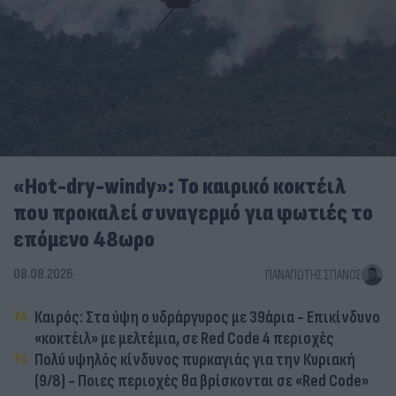
«Hot-dry-windy»: Το καιρικό κοκτέιλ
που προκαλεί συναγερμό για φωτιές το
επόμενο 48ωρο
08.08.2026
ΠΑΝΑΓΙΏΤΗΣ ΣΠΑΝΌΣ
Καιρός: Στα ύψη ο υδράργυρος με 39άρια - Επικίνδυνο
«κοκτέιλ» με μελτέμια, σε Red Code 4 περιοχές
Πολύ υψηλός κίνδυνος πυρκαγιάς για την Κυριακή
(9/8) - Ποιες περιοχές θα βρίσκονται σε «Red Code»