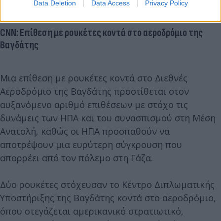
Data Deletion
Data Access
Privacy Policy
CNN: Επίθεση με ρουκέτες κοντά στο αεροδρόμιο της
Βαγδάτης
Μια επίθεση με ρουκέτες κοντά στο Διεθνές
Αεροδρόμιο της Βαγδάτης προστίθεται στον
αυξανόμενο αριθμό επιθέσεων με στόχο τις
δυνάμεις των ΗΠΑ και του συνασπισμού στη Μέση
Ανατολή, καθώς οι ΗΠΑ προσπαθούν να
αποτρέψουν μια ευρύτερη σύγκρουση που
απορρέει από τον πόλεμο στη Γάζα.
Δύο ρουκέτες στόχευσαν το Κέντρο Διπλωματικής
Υποστήριξης της Βαγδάτης κοντά στο αεροδρόμιο,
όπου στεγάζεται αμερικανικό στρατιωτικό,