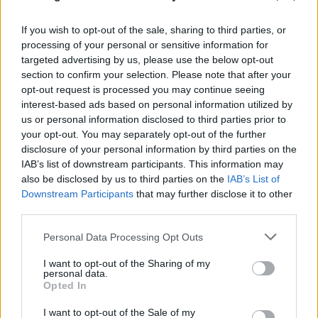
If you wish to opt-out of the sale, sharing to third parties, or
processing of your personal or sensitive information for
targeted advertising by us, please use the below opt-out
section to confirm your selection. Please note that after your
opt-out request is processed you may continue seeing
interest-based ads based on personal information utilized by
us or personal information disclosed to third parties prior to
your opt-out. You may separately opt-out of the further
disclosure of your personal information by third parties on the
IAB’s list of downstream participants. This information may
Σύμφωνα με αυτόπτες μάρτυρες, από την
also be disclosed by us to third parties on the
IAB’s List of
αεροπορική επιδρομή υπέστη ζημιές η πρόσοψη
Downstream Participants
that may further disclose it to other
της εκκλησίας και παρακείμενο οικοδόμημα. Όπως
third parties.
πρόσθεσαν οι αυτόπτες μάρτυρες, πολλοί
Please note that this website/app uses one or more Google
Personal Data Processing Opt Outs
τραυματίες διακομίστηκαν στο νοσοκομείο.
services and may gather and store information including but
not limited to your visit or usage behaviour. You may click to
I want to opt-out of the Sharing of my
personal data.
grant or deny consent to Google and its third-party tags to
Το Ορθόδοξο Πατριαρχείο της Ιερουσαλήμ
Opted In
use your data for below specified purposes in below Google
καταδίκασε «με τον πιο έντονο τρόπο την
consent section.
I want to opt-out of the Sale of my