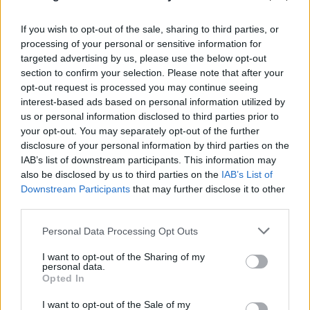
If you wish to opt-out of the sale, sharing to third parties, or
processing of your personal or sensitive information for
targeted advertising by us, please use the below opt-out
section to confirm your selection. Please note that after your
opt-out request is processed you may continue seeing
interest-based ads based on personal information utilized by
us or personal information disclosed to third parties prior to
your opt-out. You may separately opt-out of the further
disclosure of your personal information by third parties on the
IAB’s list of downstream participants. This information may
also be disclosed by us to third parties on the
IAB’s List of
Downstream Participants
that may further disclose it to other
third parties.
Please note that this website/app uses one or more Google
Personal Data Processing Opt Outs
services and may gather and store information including but
«Νονός της AI» προειδοποιεί: Σε λίγο δεν θα
not limited to your visit or usage behaviour. You may click to
I want to opt-out of the Sharing of my
personal data.
μπορούμε να «ξεπεράσουμε» νοητικά την
grant or deny consent to Google and its third-party tags to
Opted In
use your data for below specified purposes in below Google
Τεχνητή Νοημοσύνη
consent section.
I want to opt-out of the Sale of my