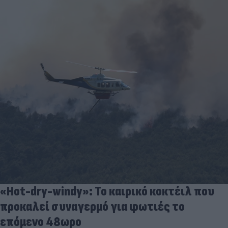
«Hot-dry-windy»: Το καιρικό κοκτέιλ που
προκαλεί συναγερμό για φωτιές το
επόμενο 48ωρο