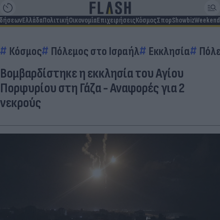
ιδήσεων
Ελλάδα
Πολιτική
Οικονομία
Επιχειρήσεις
Κόσμος
Σπορ
Showbiz
Weekend
Κόσμος
Πόλεμος στο Ισραήλ
Εκκλησία
Πόλ
Βομβαρδίστηκε η εκκλησία του Αγίου
Πορφυρίου στη Γάζα - Αναφορές για 2
νεκρούς