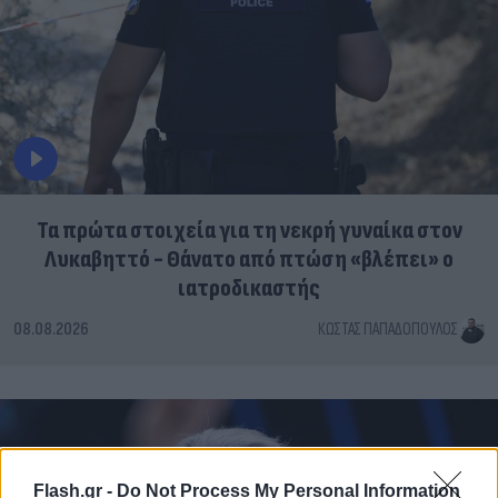
Τα πρώτα στοιχεία για τη νεκρή γυναίκα στον
Λυκαβηττό - Θάνατο από πτώση «βλέπει» ο
ιατροδικαστής
08.08.2026
ΚΏΣΤΑΣ ΠΑΠΑΔΌΠΟΥΛΟΣ
Flash.gr -
Do Not Process My Personal Information