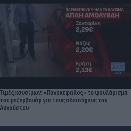
Πανζουρλισμός στην παρουσίαση του Σαλάχ -
Χιλιάδες κόσμου στο γήπεδο της Τραμπζονσπόρ
(video)