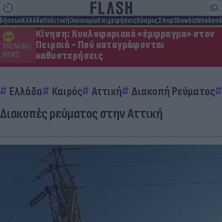
ιδήσεων
Ελλάδα
Πολιτική
Οικονομία
Επιχειρήσεις
Κόσμος
Σπορ
Showbiz
Weekend
Κίνηση: Κυκλοφοριακό «έμφραγμα» στον
Πειραιά - Πού καταγράφονται
BREAKING
καθυστερήσεις
NEWS
Ελλάδα
Καιρός
Αττική
Διακοπή Ρεύματος
Διακοπές ρεύματος στην Αττική