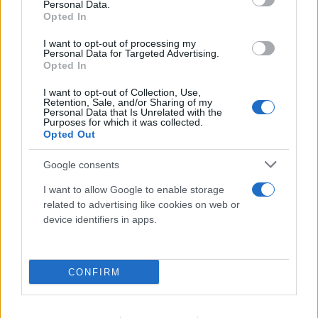
Personal Data.
Opted In
I want to opt-out of processing my
Personal Data for Targeted Advertising.
Opted In
I want to opt-out of Collection, Use,
Retention, Sale, and/or Sharing of my
Personal Data that Is Unrelated with the
Purposes for which it was collected.
Opted Out
Μυστράς: Στον ανακριτή σήμερα ο 55χρονος
Google consents
που έκρυβε τον πατέρα του στον
I want to allow Google to enable storage
καταψύκτη - Τι θα ισχυριστεί
related to advertising like cookies on web or
device identifiers in apps.
07.08.2026
CONFIRM