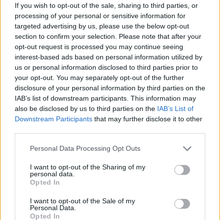
If you wish to opt-out of the sale, sharing to third parties, or
processing of your personal or sensitive information for
targeted advertising by us, please use the below opt-out
section to confirm your selection. Please note that after your
opt-out request is processed you may continue seeing
interest-based ads based on personal information utilized by
us or personal information disclosed to third parties prior to
your opt-out. You may separately opt-out of the further
disclosure of your personal information by third parties on the
IAB’s list of downstream participants. This information may
also be disclosed by us to third parties on the
IAB’s List of
Downstream Participants
that may further disclose it to other
Ο Κόεν είπε ότι είναι ορθή η περιγραφή του ρόλου
third parties.
που είχε ως «διακανονιστής» του Τραμπ, αφού
Please note that this website/app uses one or more Google
εκείνος φρόντιζε να γίνεται «ό,τι ήθελε» ο
Personal Data Processing Opt Outs
services and may gather and store information including but
επιχειρηματίας. Αντί να εργάζεται ως
not limited to your visit or usage behaviour. You may click to
I want to opt-out of the Sharing of my
personal data.
«παραδοσιακός» εταιρικός δικηγόρος, ο Κόεν έδινε
grant or deny consent to Google and its third-party tags to
Opted In
αναφορά απευθείας στον Τραμπ και δεν ήταν ποτέ
use your data for below specified purposes in below Google
consent section.
μέλος στη νομική υπηρεσία του Οργανισμού
I want to opt-out of the Sale of my
Personal Data.
Τραμπ. Μεταξύ των καθηκόντων του ήταν να
Opted In