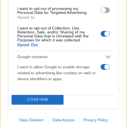
επαναδιαπραγματεύεται λογαριασμούς με
I want to opt-out of processing my
συνεργάτες, να απειλεί με μηνύσεις και να
Personal Data for Targeted Advertising.
Opted In
«φυτεύει» θετικές ιστορίες στον Τύπο.
I want to opt-out of Collection, Use,
Retention, Sale, and/or Sharing of my
Personal Data that Is Unrelated with the
Ο Τραμπ επικοινωνούσε μαζί του τηλεφωνικά ή
Purposes for which it was collected.
αυτοπροσώπως και ποτέ δεν έφτιαξε λογαριασμό
Opted Out
email. «Σχολίαζε ότι τα email είναι σαν γραπτά
Google consents
έγγραφα, ότι ξέρει πάρα πολλούς ανθρώπους που
την πάτησαν επειδή είχαν email που οι εισαγγελείς
I want to allow Google to enable storage
related to advertising like cookies on web or
μπορούσαν να χρησιμοποιήσουν σε κάποια
device identifiers in apps.
υπόθεση», σχολίασε.
Ο Κόεν ανέλαβε προσωπικός δικηγόρος του Τραμπ
CONFIRM
αφού ξεκίνησε η προεδρική θητεία του το 2017
αλλά η σχέση τους κατέρρευσε όταν οι
Data Deletion
Data Access
Privacy Policy
ομοσπονδιακοί εισαγγελείς, που ερευνούσαν την