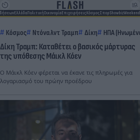
ιδήσεων
Ελλάδα
Πολιτική
Οικονομία
Επιχειρήσεις
Κόσμος
Σπορ
Showbiz
Weekend
Κόσμος
Ντόναλντ Τραμπ
Δίκη
ΗΠΑ (Ηνωμένε
Δίκη Τραμπ: Καταθέτει ο βασικός μάρτυρας
της υπόθεσης Μάικλ Κόεν
Ο Μάικλ Κόεν φέρεται να έκανε τις πληρωμές για
λογαριασμό του πρώην προέδρου