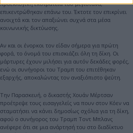
προεκλογική εκστρατεία του μεγιστάνα,
επικεντρώθηκαν επάνω του. Έκτοτε τον επικρίνει
ανοιχτά και τον απαξιώνει συχνά στα μέσα
κοινωνικής δικτύωσης.
Αν και οι ένορκοι τον είδαν σήμερα για πρώτη
φορά, το όνομά του επισκιάζει όλη τη δίκη. Οι
μάρτυρες έχουν μιλήσει για αυτόν δεκάδες φορές,
ενώ οι συνήγοροι του Τραμπ του επιτέθηκαν
εξαρχής, αποκαλώντας τον αναξιόπιστο ψεύτη.
Την Παρασκευή, ο δικαστής Χουάν Μέρτσαν
προέτρεψε τους εισαγγελείς να πουν στον Κόεν να
σταματήσει να κάνει δημοσίως σχόλια για τη δίκη,
αφού ο συνήγορος του Τραμπ Τοντ Μπλανς
ανέφερε ότι σε μια ανάρτησή του στο διαδίκτυο