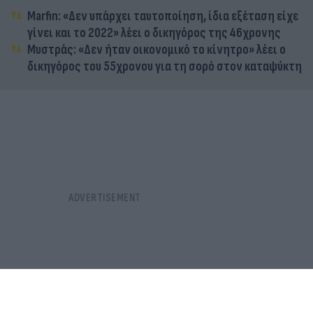
Marfin: «Δεν υπάρχει ταυτοποίηση, ίδια εξέταση είχε
γίνει και το 2022» λέει ο δικηγόρος της 46χρονης
Μυστράς: «Δεν ήταν οικονομικό το κίνητρο» λέει ο
δικηγόρος του 55χρονου για τη σορό στον καταψύκτη