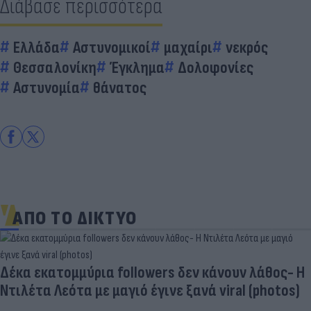
Διάβασε περισσότερα
Ελλάδα
Αστυνομικοί
μαχαίρι
νεκρός
Θεσσαλονίκη
Έγκλημα
Δολοφονίες
Αστυνομία
θάνατος
ΑΠΟ ΤΟ ΔΙΚΤΥΟ
Δέκα εκατομμύρια followers δεν κάνουν λάθος- Η
Ντιλέτα Λεότα με μαγιό έγινε ξανά viral (photos)