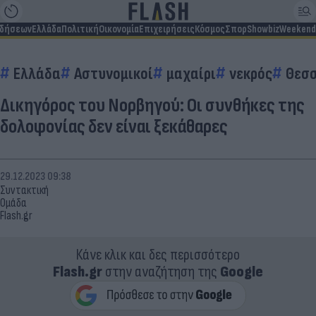
ιδήσεων
Ελλάδα
Πολιτική
Οικονομία
Επιχειρήσεις
Κόσμος
Σπορ
Showbiz
Weekend
Ελλάδα
Αστυνομικοί
μαχαίρι
νεκρός
Θεσ
Δικηγόρος του Νορβηγού: Οι συνθήκες της
δολοφονίας δεν είναι ξεκάθαρες
29.12.2023 09:38
Συντακτική
Ομάδα
Flash.gr
Κάνε κλικ και δες περισσότερο
Flash.gr
στην αναζήτηση της
Google