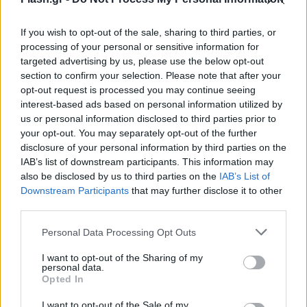
ήταν σε διαπληκτισμό. Είναι διαφορετικό το αν το
θύμα ξεκίνησε, για να υπερασπιστεί το φίλο του, να
If you wish to opt-out of the sale, sharing to third parties, or
χτυπά το δράστη. Αυτά όλα διαφοροποιούν πολύ
processing of your personal or sensitive information for
targeted advertising by us, please use the below opt-out
τα δεδομένα και θα τα διαφοροποιήσουν πολύ και
section to confirm your selection. Please note that after your
στο δικαστήριο», επισήμανε ο δικηγόρος του
opt-out request is processed you may continue seeing
δράστη.
interest-based ads based on personal information utilized by
us or personal information disclosed to third parties prior to
your opt-out. You may separately opt-out of the further
«Αυτό που λέει πάντως ο Νορβηγός είναι ότι δεν
disclosure of your personal information by third parties on the
είχε πρόθεση ούτε να σκοτώσει και ούτε επιτέθηκε
IAB’s list of downstream participants. This information may
also be disclosed by us to third parties on the
IAB’s List of
πρώτος. Βρέθηκε σε έναν αλληλοδιαπληκτισμό και
Downstream Participants
that may further disclose it to other
ξέφυγε η κατάσταση», τόνισε χαρακτηριστικά.
third parties.
Please note that this website/app uses one or more Google
Personal Data Processing Opt Outs
services and may gather and store information including but
not limited to your visit or usage behaviour. You may click to
I want to opt-out of the Sharing of my
personal data.
grant or deny consent to Google and its third-party tags to
Opted In
use your data for below specified purposes in below Google
consent section.
I want to opt-out of the Sale of my