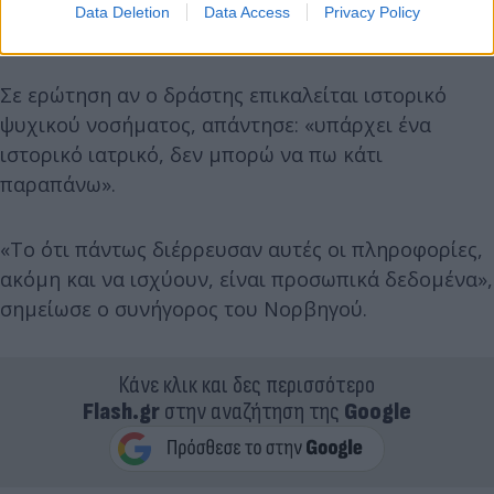
Data Deletion
Data Access
Privacy Policy
Σε ερώτηση αν ο δράστης επικαλείται ιστορικό
ψυχικού νοσήματος, απάντησε: «υπάρχει ένα
ιστορικό ιατρικό, δεν μπορώ να πω κάτι
παραπάνω».
«Το ότι πάντως διέρρευσαν αυτές οι πληροφορίες,
ακόμη και να ισχύουν, είναι προσωπικά δεδομένα»,
σημείωσε ο συνήγορος του Νορβηγού.
Κάνε κλικ και δες περισσότερο
Flash.gr
στην αναζήτηση της
Google