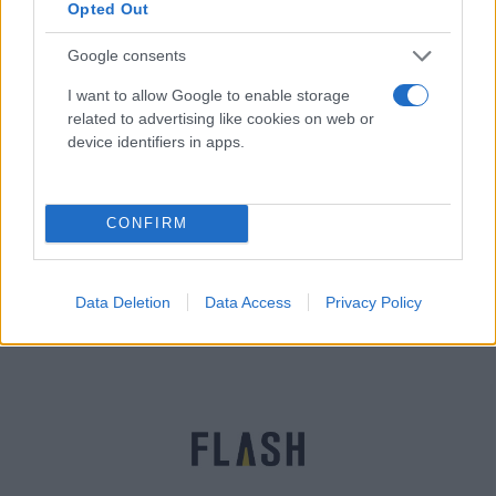
Opted Out
Google consents
I want to allow Google to enable storage
related to advertising like cookies on web or
device identifiers in apps.
Δημοσκόπηση Marc Μαρτίου: Μονοψήφια πλέον
η διαφορά ΝΔ και ΣΥΡΙΖΑ - Τι προβληματίζει τους
CONFIRM
πολίτες
Παναγιώτης
22.03.2022 20:44
Αλεξανδρόπουλος
Data Deletion
Data Access
Privacy Policy