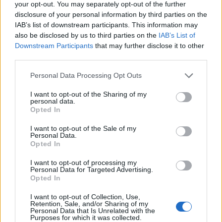
your opt-out. You may separately opt-out of the further
disclosure of your personal information by third parties on the
IAB’s list of downstream participants. This information may
also be disclosed by us to third parties on the
IAB’s List of
Downstream Participants
that may further disclose it to other
third parties.
Please note that this website/app uses one or more Google
Personal Data Processing Opt Outs
services and may gather and store information including but
not limited to your visit or usage behaviour. You may click to
I want to opt-out of the Sharing of my
personal data.
grant or deny consent to Google and its third-party tags to
Opted In
Δημοσκόπηση Marc: Οι ανατιμήσεις των
use your data for below specified purposes in below Google
consent section.
προϊόντων προβληματίζουν τους πολίτες – Η
I want to opt-out of the Sale of my
Personal Data.
θέση των πολιτών για τον πόλεμο
Opted In
Παναγιώτης
23.03.2022 20:41
I want to opt-out of processing my
Αλεξανδρόπουλος
Personal Data for Targeted Advertising.
Opted In
I want to opt-out of Collection, Use,
Retention, Sale, and/or Sharing of my
Personal Data that Is Unrelated with the
Purposes for which it was collected.