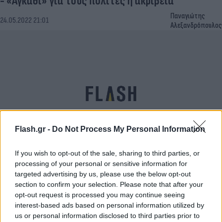
- «Αγκάθι» για τους πολίτες η ακρίβεια
Παναγιώτης
24.05.2022 21:01
Αλεξανδρόπουλος
Flash.gr -
Do Not Process My Personal Information
If you wish to opt-out of the sale, sharing to third parties, or
Δημοσκόπηση Marc Μαΐου για το Πρώτο Θέμα με
processing of your personal or sensitive information for
διψήφια διαφορά ΝΔ - ΣΥΡΙΖΑ
targeted advertising by us, please use the below opt-out
section to confirm your selection. Please note that after your
Ηλίας
opt-out request is processed you may continue seeing
14.05.2022 20:58
Λιβάνιος
interest-based ads based on personal information utilized by
us or personal information disclosed to third parties prior to