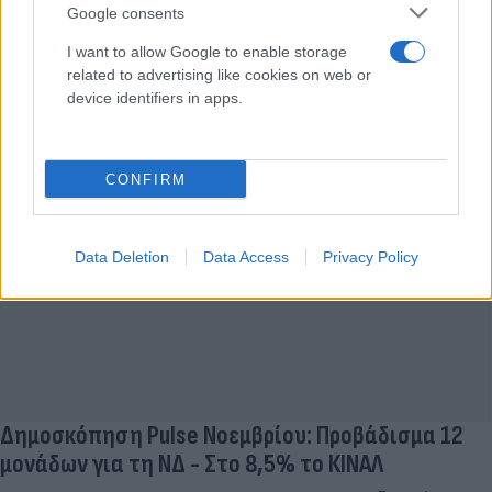
Δημοσκόπηση Pulse Ιανουαρίου 2021: Τα
Google consents
ποσοστά των κομμάτων - Δυσαρέσκεια για τη
I want to allow Google to enable storage
διαχείριση της κακοκαιρίας
related to advertising like cookies on web or
device identifiers in apps.
Παναγιώτης
31.01.2022 21:06
Αλεξανδρόπουλος
CONFIRM
Data Deletion
Data Access
Privacy Policy
Δημοσκόπηση Pulse Νοεμβρίου: Προβάδισμα 12
μονάδων για τη ΝΔ - Στο 8,5% το ΚΙΝΑΛ