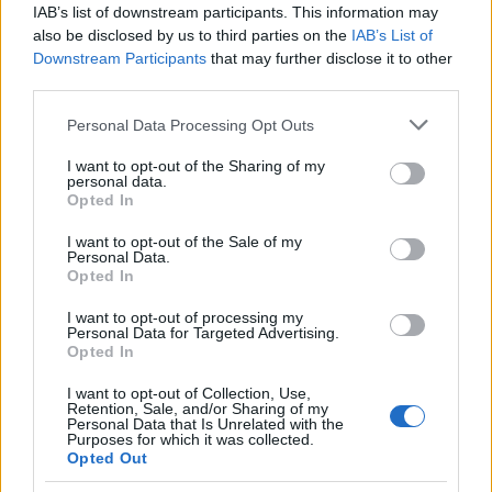
IAB’s list of downstream participants. This information may
also be disclosed by us to third parties on the
IAB’s List of
Downstream Participants
that may further disclose it to other
third parties.
Δημοσκόπηση Pulse Φεβρουαρίου: Αυτή είναι η
διαφορά μεταξύ ΝΔ και ΣΥΡΙΖΑ -Τι φοβούνται οι
Please note that this website/app uses one or more Google
Personal Data Processing Opt Outs
services and may gather and store information including but
πολίτες για την Ουκρανία
not limited to your visit or usage behaviour. You may click to
I want to opt-out of the Sharing of my
personal data.
Παναγιώτης
grant or deny consent to Google and its third-party tags to
28.02.2022 22:23
Opted In
Αλεξανδρόπουλος
use your data for below specified purposes in below Google
consent section.
I want to opt-out of the Sale of my
Personal Data.
Opted In
I want to opt-out of processing my
Personal Data for Targeted Advertising.
Opted In
I want to opt-out of Collection, Use,
Retention, Sale, and/or Sharing of my
Personal Data that Is Unrelated with the
Purposes for which it was collected.
Opted Out