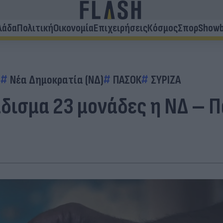
λάδα
Πολιτική
Οικονομία
Επιχειρήσεις
Κόσμος
Σπορ
Showb
e
Νέα Δημοκρατία (ΝΔ)
ΠΑΣΟΚ
ΣΥΡΙΖΑ
δισμα 23 μονάδες η ΝΔ – Π