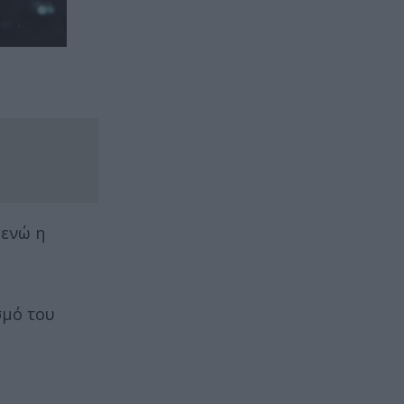
 ενώ η
σμό του