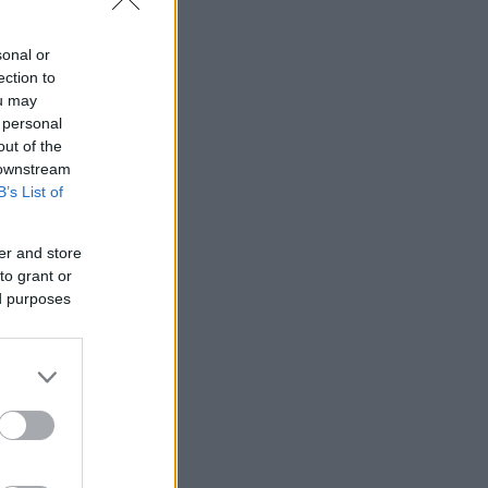
sonal or
ection to
ou may
 personal
out of the
 downstream
B’s List of
er and store
to grant or
ed purposes