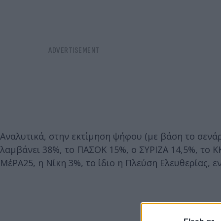
Αναλυτικά, στην εκτίμηση ψήφου (με βάση το σεν
λαμβάνει 38%, το ΠΑΣΟΚ 15%, ο ΣΥΡΙΖΑ 14,5%, το ΚΚ
ΜέΡΑ25, η Νίκη 3%, το ίδιο η Πλεύση Ελευθερίας, ε