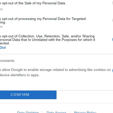
o opt-out of the Sale of my Personal Data.
In
to opt-out of processing my Personal Data for Targeted
ing.
In
o opt-out of Collection, Use, Retention, Sale, and/or Sharing
ersonal Data that Is Unrelated with the Purposes for which it
lected.
Out
consents
ει 33 μονάδες, 20 έναντι του δεύτερου ΠΑΣΟΚ, πο
o allow Google to enable storage related to advertising like cookies on
 12,5%, το ΚΚΕ είναι στο 9%, στο 3% οι Σπαρτιάτες,
evice identifiers in apps.
ρίας, στο 3% το ΜέΡΑ25 και η επιλογή «άλλο κόμμα»
CONFIRM
Data Deletion
Data Access
Privacy Policy