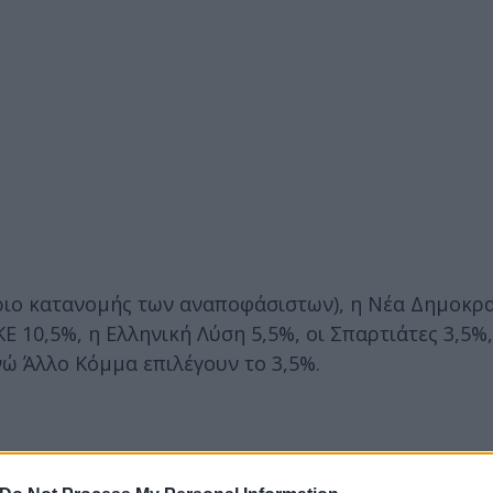
άριο κατανομής των αναποφάσιστων), η Νέα Δημοκρ
Ε 10,5%, η Ελληνική Λύση 5,5%, οι Σπαρτιάτες 3,5%,
νώ Άλλο Κόμμα επιλέγουν το 3,5%.