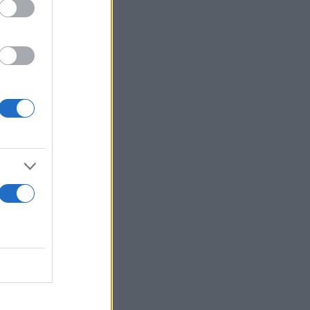
υ βρίσκεται
 στο 5% η
.