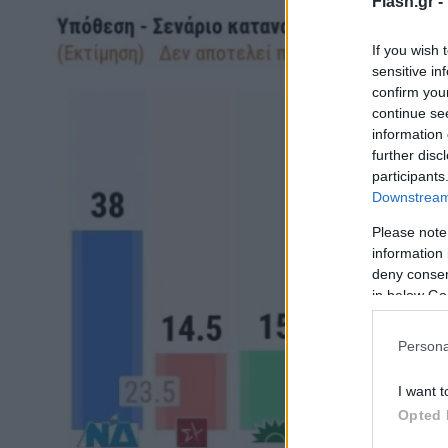
Flash.gr -
If you wish 
sensitive in
confirm you
continue se
information 
further disc
participants
Downstream 
Please note
information 
deny consent
in below Go
Persona
I want t
Opted 