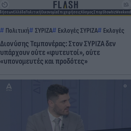
ιδήσεων
Ελλάδα
Πολιτική
Οικονομία
Επιχειρήσεις
Κόσμος
Σπορ
Showbiz
Weekend
Πολιτική
ΣΥΡΙΖΑ
Εκλογές ΣΥΡΙΖΑ
Εκλογές
Διονύσης Τεμπονέρας: Στον ΣΥΡΙΖΑ δεν
υπάρχουν ούτε «φυτευτοί», ούτε
«υπονομευτές και προδότες»