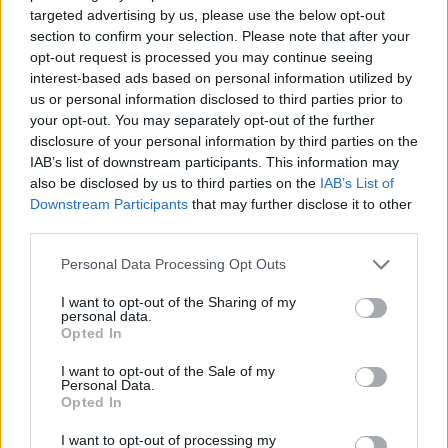
targeted advertising by us, please use the below opt-out
section to confirm your selection. Please note that after your
opt-out request is processed you may continue seeing
interest-based ads based on personal information utilized by
us or personal information disclosed to third parties prior to
your opt-out. You may separately opt-out of the further
«Περιμένω να ακούσω περισσότερα πράγματα
disclosure of your personal information by third parties on the
IAB’s list of downstream participants. This information may
μέχρι την Κυριακή», είπε χαρακτηριστικά
also be disclosed by us to third parties on the
IAB’s List of
αναφερόμενος στο θέμα των πολιτικών θέσεων
Downstream Participants
that may further disclose it to other
που εκφράζουν οι δύο υποψήφιοι για την αρχηγία
third parties.
και πρόσθεσε: «Τα μέλη του ΣΥΡΙΖΑ πρέπει να
Please note that this website/app uses one or more Google
Personal Data Processing Opt Outs
ακούσουν ένα πολιτικό σχέδιο».
services and may gather and store information including but
not limited to your visit or usage behaviour. You may click to
I want to opt-out of the Sharing of my
personal data.
grant or deny consent to Google and its third-party tags to
Opted In
Επανερχόμενος στις εσωκομματικές κόντρες είπε
use your data for below specified purposes in below Google
πως το πλέον κρίσιμο διάστημα για τον ΣΥΡΙΖΑ
consent section.
I want to opt-out of the Sale of my
Personal Data.
είναι εκείνο μετά την εσωκομματικη εκλογική
Opted In
αναμέτρηση. Στον ΣΥΡΙΖΑ δεν υπάρχουν ούτε
I want to opt-out of processing my
«φυτευτοί», ούτε «υπονομευτές και προδότες»,