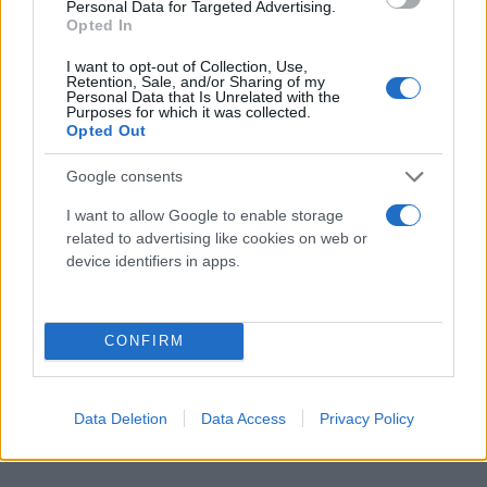
Personal Data for Targeted Advertising.
είπε χαρακτηριστικά.
Opted In
I want to opt-out of Collection, Use,
Retention, Sale, and/or Sharing of my
Ερωτηθείς για τη στάση που κρατά ο Αλέξης
Personal Data that Is Unrelated with the
Purposes for which it was collected.
Τσίπρας, υπογράμμισε πως κανείς δεν θα μπορέσει
Opted Out
να φτάσει στο πολιτικό του διαμέτρημα και
πρόσθεσε πως η ουδετερότητα την οποία επέλεξε ο
Google consents
πρώην πρόεδρος του ΣΥΡΙΖΑ πρέπει να γίνει
I want to allow Google to enable storage
σεβαστή.
related to advertising like cookies on web or
device identifiers in apps.
CONFIRM
Data Deletion
Data Access
Privacy Policy