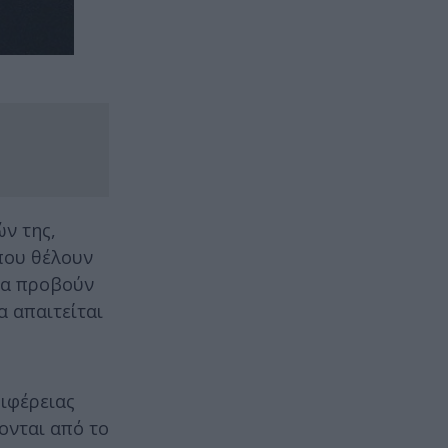
ν της,
που θέλουν
να προβούν
α απαιτείται
ριφέρειας
χονται από το