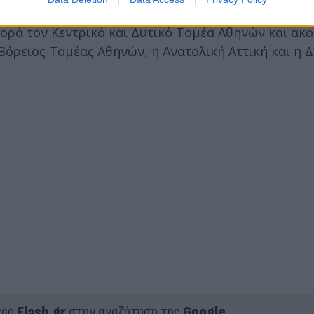
ακτικές εξετάσεις. Τέλος, αναφορικά με τις περιοχ
ορά τον Κεντρικό και Δυτικό Τομέα Αθηνών και ακ
 Βόρειος Τομέας Αθηνών, η Ανατολική Αττική και η 
ερο
Flash.gr
στην αναζήτηση της
Google