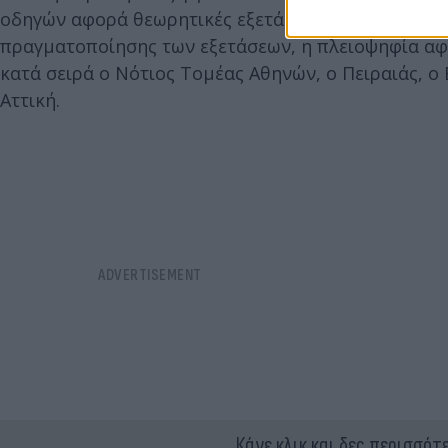
οδηγών αφορά θεωρητικές εξετάσεις και το 37,8% πρ
πραγματοποίησης των εξετάσεων, η πλειοψηφία αφ
κατά σειρά ο Νότιος Τομέας Αθηνών, ο Πειραιάς, ο
Αττική.
Κάνε κλικ και δες περισσότ