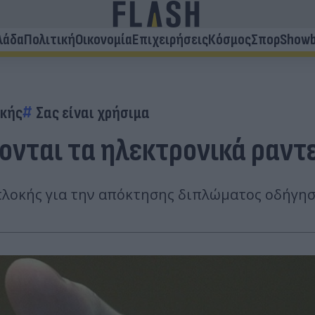
λάδα
Πολιτική
Οικονομία
Επιχειρήσεις
Κόσμος
Σπορ
Showb
ικής
Σας είναι χρήσιμα
ται τα ηλεκτρονικά ραντεβ
πλοκής για την απόκτησης διπλώματος οδήγησ