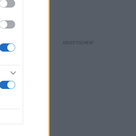
ι οδηγών»
ή της
φόρμας,
στη
ης
 τις σχολές