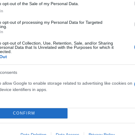
o opt-out of the Sale of my Personal Data.
In
to opt-out of processing my Personal Data for Targeted
ing.
In
o opt-out of Collection, Use, Retention, Sale, and/or Sharing
ersonal Data that Is Unrelated with the Purposes for which it
lected.
ής και πρακτικής εξέτασης υποψηφίων οδηγών κα
Out
θυνσης Μεταφορών και Επικοινωνιών με τη συνδρομ
και Ψηφιακής Εξυπηρέτησης.
consents
o allow Google to enable storage related to advertising like cookies on
ές οδηγών για την επικείμενη λειτουργία της πλατ
evice identifiers in apps.
υσης, οι εκπρόσωποι των οποίων παρακολούθησαν 
ακό σεμινάριο. Τα δε αιτήματα για ραντεβού εξέτασ
σης ξεπερνούν ήδη τις 4.700.
CONFIRM
τει πως το 62,2% των ραντεβού που κλείστηκαν από
Data Deletion
Data Access
Privacy Policy