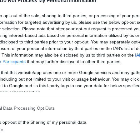
Do Not Process My Personal Information
ν, βελτιώνουμε την ποιότητα των υπηρεσιών και κ
to opt-out of the sale, sharing to third parties, or processing of your per
formation for targeted advertising by us, please use the below opt-out s
r selection. Please note that after your opt-out request is processed y
ελούν βασικές προτεραιότητές μας. Είμαστε εδώ για
eing interest-based ads based on personal information utilized by us or
ίφοντας τα όποια φαινόμενα διαπλοκής. Πλέον, οι 
disclosed to third parties prior to your opt-out. You may separately opt-
losure of your personal information by third parties on the IAB’s list of
γραμματίσουν τις εξετάσεις τους εύκολα, γρήγορα κ
. This information may also be disclosed by us to third parties on the
IA
ουσίας και πολύπλοκων διαδικασιών. Η Περιφέρεια 
Participants
that may further disclose it to other third parties.
ες λύσεις».
 that this website/app uses one or more Google services and may gath
including but not limited to your visit or usage behaviour. You may click 
 to Google and its third-party tags to use your data for below specifi
ogle consent section.
l Data Processing Opt Outs
o opt-out of the Sharing of my personal data.
In