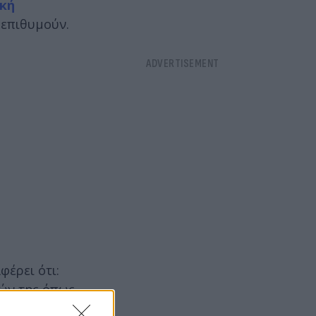
ική
 επιθυμούν.
φέρει ότι:
ιών της όπως
ποψήφιους