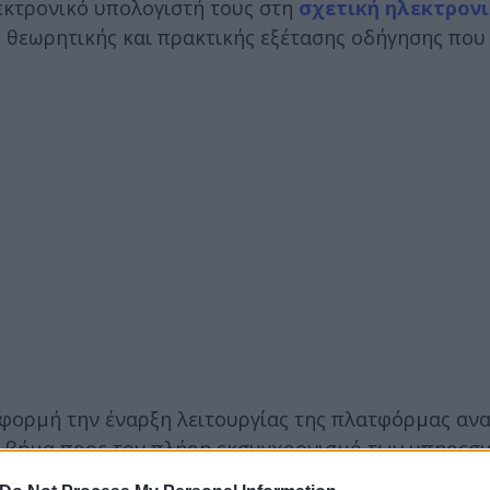
λεκτρονικό υπολογιστή τους στη
σχετική ηλεκτρον
ς θεωρητικής και πρακτικής εξέτασης οδήγησης που
αφορμή την έναρξη λειτουργίας της πλατφόρμας ανα
κό βήμα προς τον πλήρη εκσυγχρονισμό των υπηρεσ
 ψηφιακού προγραμματισμού εξετάσεων για τους υ