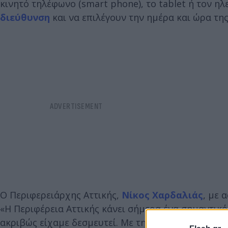
κινητό τηλέφωνο (smart phone), το tablet ή τον η
διεύθυνση
και να επιλέγουν την ημέρα και ώρα τη
Ο Περιφερειάρχης Αττικής,
Νίκος Χαρδαλιάς
, με 
«Η Περιφέρεια Αττικής κάνει σήμερα ένα σημαντι
ακριβώς είχαμε δεσμευτεί. Με την νέα πλατφόρμα