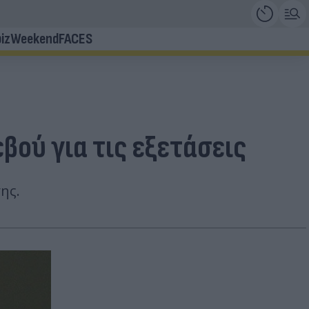
iz
Weekend
FACES
ού για τις εξετάσεις
ης.