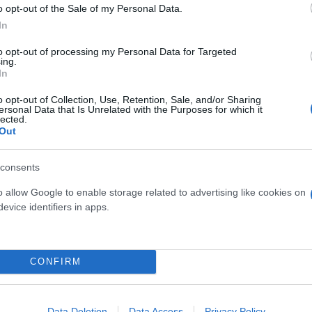
o opt-out of the Sale of my Personal Data.
In
to opt-out of processing my Personal Data for Targeted
ing.
In
o opt-out of Collection, Use, Retention, Sale, and/or Sharing
ersonal Data that Is Unrelated with the Purposes for which it
lected.
Out
δα» - Γεραπετρίτης: Όλα μας τα όπλα είναι ενεργ
consents
 στη Σόφια: Στο «τραπέζι» η Γαλάζια Πατρίδα
o allow Google to enable storage related to advertising like cookies on
evice identifiers in apps.
CONFIRM
ρκικά
Αιγαίο
Γιώργος Γεραπετρίτης
Data Deletion
Data Access
Privacy Policy