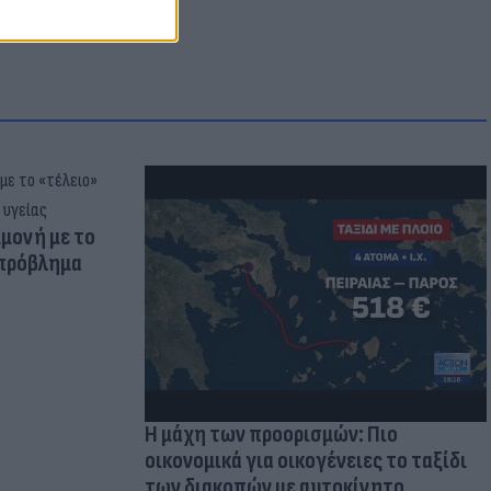
μμονή με το
 πρόβλημα
Η μάχη των προορισμών: Πιο
οικονομικά για οικογένειες το ταξίδι
των διακοπών με αυτοκίνητο