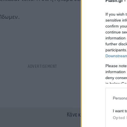
Flash.gr -
If you wish 
Ίδωμεν..
sensitive in
confirm you
continue se
information 
further disc
participants
Downstream 
Please note
information 
deny consent
in below Go
Persona
I want t
Κάνε κλικ και δες περισσότ
Opted 