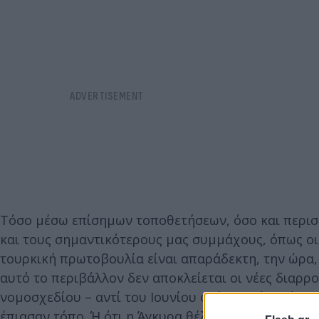
Τόσο μέσω επίσημων τοποθετήσεων, όσο και περι
και τους σημαντικότερους μας συμμάχους, όπως οι
τουρκική πρωτοβουλία είναι απαράδεκτη, την ώρα, 
αυτό το περιβάλλον δεν αποκλείεται οι νέες διαρρ
νομοσχεδίου – αντί του Ιουνίου φαίνεται ότι πάει 
έπιασαν τόπο. Ή ότι η Άγκυρα θέλει όχι μόνο να χα