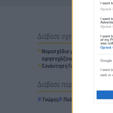
I want t
Opted 
I want 
Advertis
Opted 
Διάβασε σχετικά
I want t
of my P
was col
Opted 
Νομοσχέδιο για «Γαλάζια Πατρί
εφησυχάζουμε
Google 
Συνάντηση Γεραπετρίτη-Φιντάν
I want t
web or d
Διάβασε περισσότερα
Γνώμες
Πολιτική
Ελληνοτου