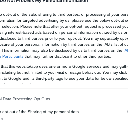
Do Not Process My Personal Information
to opt-out of the sale, sharing to third parties, or processing of your per
formation for targeted advertising by us, please use the below opt-out s
r selection. Please note that after your opt-out request is processed y
eing interest-based ads based on personal information utilized by us or
disclosed to third parties prior to your opt-out. You may separately opt-
losure of your personal information by third parties on the IAB’s list of
. This information may also be disclosed by us to third parties on the
IA
Participants
that may further disclose it to other third parties.
 that this website/app uses one or more Google services and may gath
including but not limited to your visit or usage behaviour. You may click 
 to Google and its third-party tags to use your data for below specifi
ogle consent section.
l Data Processing Opt Outs
o opt-out of the Sharing of my personal data.
ερο
Flash.gr
στην αναζήτηση της
Google
In