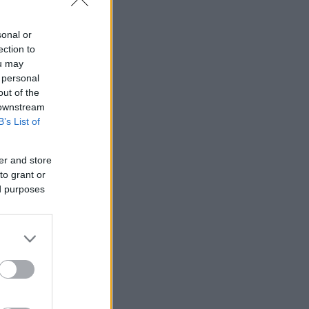
sonal or
ection to
ou may
 personal
out of the
 downstream
B’s List of
er and store
to grant or
ed purposes