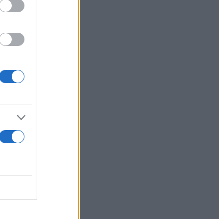
ά - Δεν