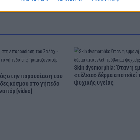
Skin dysmorphia: Όταν η ε
«τέλειο» δέρμα αποτελεί
ός στην παρουσίαση του
ψυχικής υγείας
άδες κόσμου στο γήπεδο
σπόρ (video)