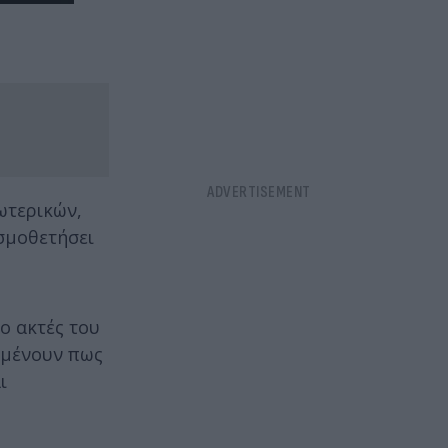
ωτερικών,
σμοθετήσει
ο ακτές του
ιμένουν πως
ι