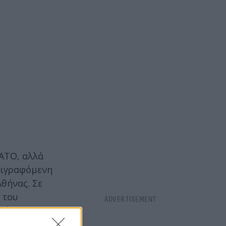
ΑΤΟ, αλλά
ριγραφόμενη
Αθήνας. Σε
 του
ιέσεις