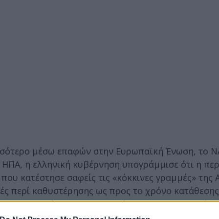
σσότερο μέσω επαφών στην Ευρωπαϊκή Ένωση, το Ν
 ΗΠΑ, η ελληνική κυβέρνηση υπογράμμισε ότι η πε
που κατέστησε σαφείς τις «κόκκινες γραμμές» της 
οές περί καθυστέρησης ως προς το χρόνο κατάθεσης
προς το Φθινόπωρο – να σημαίνει πως οι ελληνικές π
λάσει αλλά και να θολώσει τα «ήρεμα νερά».