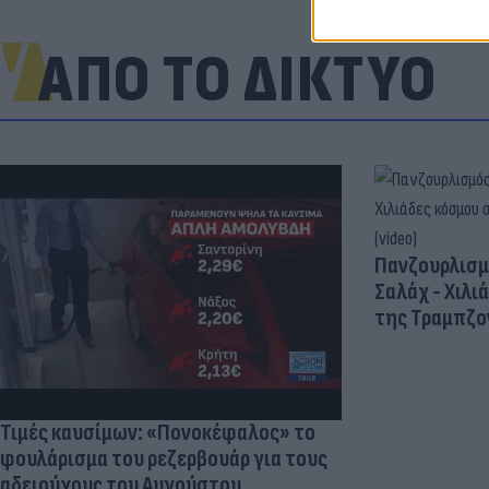
ΑΠΟ ΤΟ ΔΙΚΤΥΟ
Πανζουρλισμ
Σαλάχ - Χιλι
της Τραμπζον
Τιμές καυσίμων: «Πονοκέφαλος» το
φουλάρισμα του ρεζερβουάρ για τους
αδειούχους του Αυγούστου