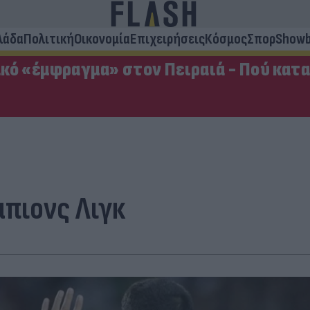
λάδα
Πολιτική
Οικονομία
Επιχειρήσεις
Κόσμος
Σπορ
Showb
κό «έμφραγμα» στον Πειραιά - Πού κατ
μπιονς Λιγκ