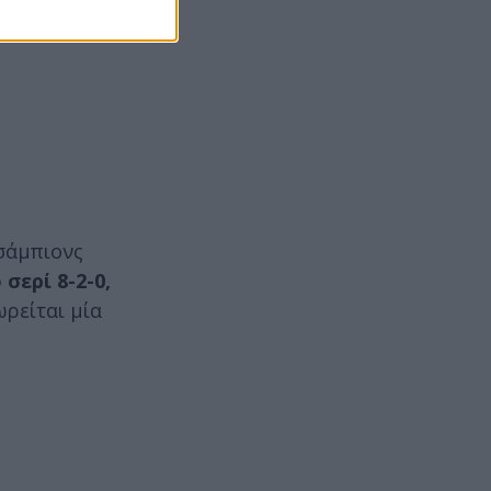
Τσάμπιονς
σερί 8-2-0,
ωρείται μία