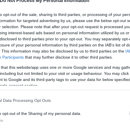
Do Not Process My Personal Information
,
5.50
(Λανς – Αρσεναλ: 2-1) &
6.50
(Μάντσεστερ – Γαλ
to opt-out of the sale, sharing to third parties, or processing of your per
formation for targeted advertising by us, please use the below opt-out s
r selection. Please note that after your opt-out request is processed y
πιονς Λιγκ, γεγονός που πέραν όλων των άλλων πο
eing interest-based ads based on personal information utilized by us or
disclosed to third parties prior to your opt-out. You may separately opt-
 φαβορί σήμερα.
losure of your personal information by third parties on the IAB’s list of
. This information may also be disclosed by us to third parties on the
IA
Participants
that may further disclose it to other third parties.
 that this website/app uses one or more Google services and may gath
including but not limited to your visit or usage behaviour. You may click 
 to Google and its third-party tags to use your data for below specifi
ogle consent section.
l Data Processing Opt Outs
o opt-out of the Sharing of my personal data.
In