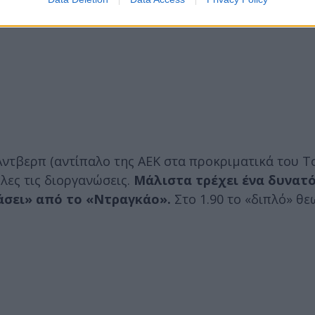
Αντβερπ (αντίπαλο της ΑΕΚ στα προκριματικά του 
όλες τις διοργανώσεις.
Μάλιστα τρέχει ένα δυνατό 
ράσει» από το «Ντραγκάο».
Στο 1.90 το «διπλό» θε