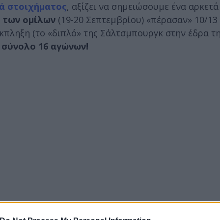
ά στοιχήματος
, αξίζει να σημειώσουμε ένα αρκετά
 των ομίλων
(19-20 Σεπτεμβρίου) «πέρασαν» 10/13
 έκπληξη (το «διπλό» της Σάλτσμπουργκ στην έδρα 
 σύνολο 16 αγώνων!
καν 3 (!) εκπλήξεις
σε σύνολο 8 αναμετρήσεων και