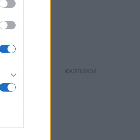
ι Πέπε και
κε την
ας την ομάδα
ιγότερο σε
, η ομάδα
 έρθει στο