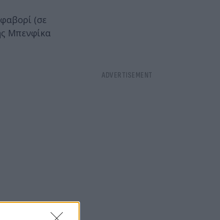
 φαβορί (σε
της Μπενφίκα
 σε