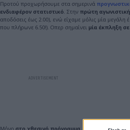
Προτού προχωρήσουμε στα σημερινά
προγνωστικ
ενδιαφέρον στατιστικό
. Στην
πρώτη αγωνιστική
αποδόσεις έως 2.00), ενώ είχαμε μόλις μία μεγάλη
που πλήρωνε 6.50!). Οπερ σημαίνει
μία έκπληξη σε
Μόνο
στο χθεσινό πρόγραμμα
, ωστόσο,
σημειώθη