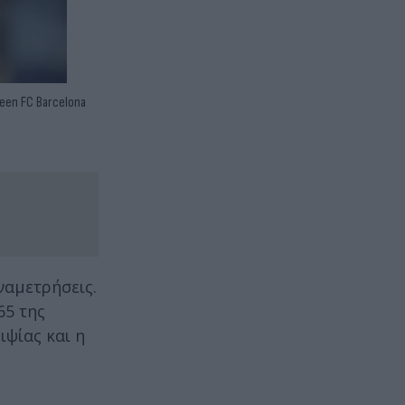
ween FC Barcelona
ναμετρήσεις.
65 της
ιψίας και η