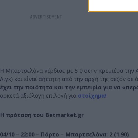
Η Μπαρτσελόνα κέρδισε με 5-0 στην πρεμιέρα την 
Λιγκ) και είναι αήττητη από την αρχή της σεζόν σε 
έχει την ποιότητα και την εμπειρία για να «πε
αρκετά αξιόλογη επιλογή για
στοίχημα!
Η πρόταση του
Betmarket
.
gr
04/10 – 22:00 – Πόρτο – Μπαρτσελόνα: 2 (1.90)