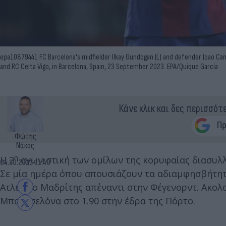
epa10879441 FC Barcelona's midfielder Ilkay Gundogan (L) and defender Joao Can
and RC Celta Vigo, in Barcelona, Spain, 23 September 2023. EPA/Quique García
Κάνε κλικ και δες περισσότ
Φώτης
Νάκος
η
Η 2
αγωνιστική των ομίλων της κορυφαίας διασυλλ
04.10.2023 11:40
Σε μία ημέρα όπου απουσιάζουν τα αδιαμφησβήτητα
Ατλέτικο Μαδρίτης απέναντι στην Φέγενορντ. Ακολο
Μπαρτσελόνα στο 1.90 στην έδρα της Πόρτο.