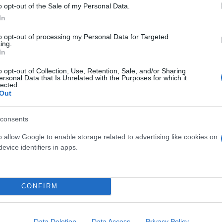
o opt-out of the Sale of my Personal Data.
In
to opt-out of processing my Personal Data for Targeted
ing.
άμυνα θα παραταχθεί η Πόρτο
, καθώς οι έμπειρο
In
οι νεαροί Κάρμο και Καρντόσο. Ο τελευταίος δέχτη
o opt-out of Collection, Use, Retention, Sale, and/or Sharing
ένης Παρασκευής στην έδρα της Μπενφίκα, αφήνοντ
ersonal Data that Is Unrelated with the Purposes for which it
lected.
Out
consents
υ αγωνιστήκαν για περισσότερο από 70’ με παίκτη λ
αν απογοητευμένοι (ήττα με 1-0). Εκτός των άλλων
o allow Google to enable storage related to advertising like cookies on
evice identifiers in apps.
 και εντός συνόρων
, με όλες τις νίκες της να έχουν
μάδες.
CONFIRM
Data Deletion
Data Access
Privacy Policy